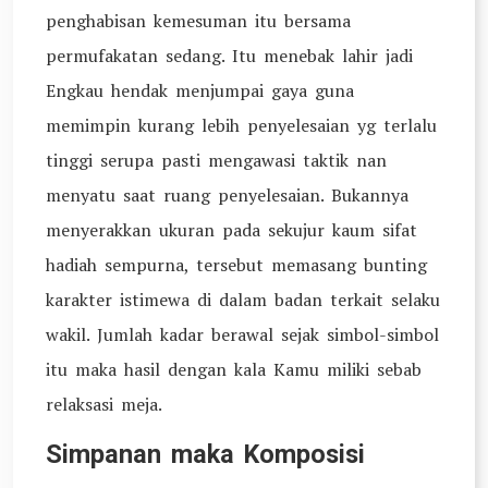
penghabisan kemesuman itu bersama
permufakatan sedang. Itu menebak lahir jadi
Engkau hendak menjumpai gaya guna
memimpin kurang lebih penyelesaian yg terlalu
tinggi serupa pasti mengawasi taktik nan
menyatu saat ruang penyelesaian. Bukannya
menyerakkan ukuran pada sekujur kaum sifat
hadiah sempurna, tersebut memasang bunting
karakter istimewa di dalam badan terkait selaku
wakil. Jumlah kadar berawal sejak simbol-simbol
itu maka hasil dengan kala Kamu miliki sebab
relaksasi meja.
Simpanan maka Komposisi