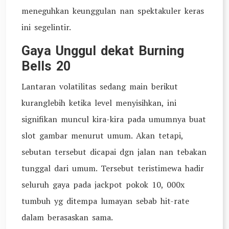
meneguhkan keunggulan nan spektakuler keras
ini segelintir.
Gaya Unggul dekat Burning
Bells 20
Lantaran volatilitas sedang main berikut
kuranglebih ketika level menyisihkan, ini
signifikan muncul kira-kira pada umumnya buat
slot gambar menurut umum. Akan tetapi,
sebutan tersebut dicapai dgn jalan nan tebakan
tunggal dari umum. Tersebut teristimewa hadir
seluruh gaya pada jackpot pokok 10, 000x
tumbuh yg ditempa lumayan sebab hit-rate
dalam berasaskan sama.