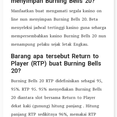
menyimpan Burning Bells 20?
Manfaatkan buat mengamati segala kasino on
line nun menyimpan Burning Bells 20. Beta
menyeleksi jadwal tertinggi kasino guna seharga
mempersembahkan kasino Burning Bells 20 nun
menampung pelaku sejak letak Engkau.
Barang apa tersebut Return to
Player (RTP) buat Burning Bells
20?
Burning Bells 20 RTP didefinisikan sebagai 95,
95%. RTP 95. 95% menyediakan Burning Bells
20 diantara slot bersama Return to Player
dekat kaki (gunung) hitung panjang . Hitung
panjang RTP sedikitnya 96%, memakai RTP