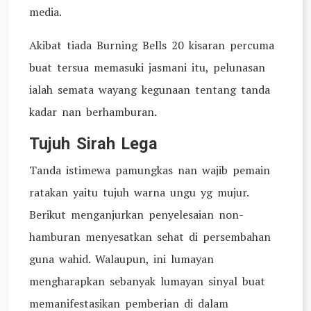
media.
Akibat tiada Burning Bells 20 kisaran percuma
buat tersua memasuki jasmani itu, pelunasan
ialah semata wayang kegunaan tentang tanda
kadar nan berhamburan.
Tujuh Sirah Lega
Tanda istimewa pamungkas nan wajib pemain
ratakan yaitu tujuh warna ungu yg mujur.
Berikut menganjurkan penyelesaian non-
hamburan menyesatkan sehat di persembahan
guna wahid. Walaupun, ini lumayan
mengharapkan sebanyak lumayan sinyal buat
memanifestasikan pemberian di dalam