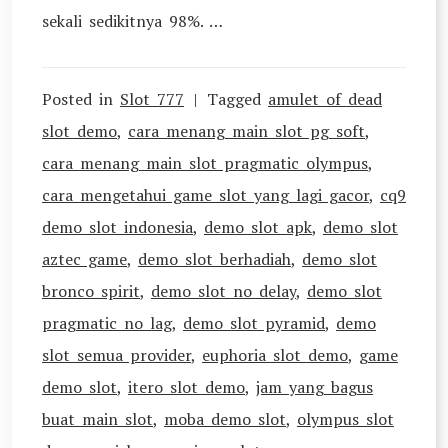
sekali sedikitnya 98%. …
Posted in
Slot 777
Tagged
amulet of dead
slot demo
,
cara menang main slot pg soft
,
cara menang main slot pragmatic olympus
,
cara mengetahui game slot yang lagi gacor
,
cq9
demo slot indonesia
,
demo slot apk
,
demo slot
aztec game
,
demo slot berhadiah
,
demo slot
bronco spirit
,
demo slot no delay
,
demo slot
pragmatic no lag
,
demo slot pyramid
,
demo
slot semua provider
,
euphoria slot demo
,
game
demo slot
,
itero slot demo
,
jam yang bagus
buat main slot
,
moba demo slot
,
olympus slot