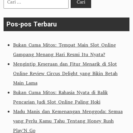
untuk:
Pos-pos Terbaru
Bukan Cuma Mitos: Tempat Main Slot Online
Gampang Menang Hari Resmi Itu Nyata?
Mengintip Keseruan dan Fitur Menarik di Slot
Online Review Circus Delight yang Bikin Betah
Main Lama
Bukan Cuma Mitos: Rahasia Nyata di Balik
Pencarian Judi Slot Online Paling Hoki
Madu Manis dan Kemenangan Menggoda: Semua
yang Perlu Kamu Tahu Tentang Honey Rush
Play’N Go