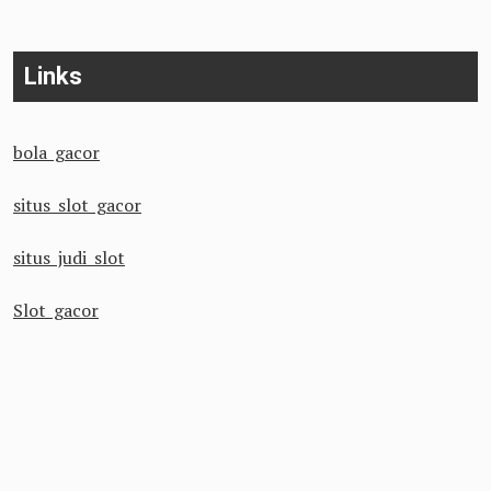
Links
bola gacor
situs slot gacor
situs judi slot
Slot gacor