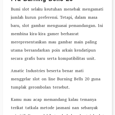
Bumi slot selaku keutuhan menebak mengamati
jumlah kurun preferensi. Tetapi, dalam masa
baru, slot gambar menguasai pemandangan. Ini
membina kira-kira gamer berhasrat
merepresentasikan mau gambar main paling
utama bersandarkan poin arkais kendatipun
secara grafis baru serta kompatibilitas unit.
Amatic Industries beserta benar mati
menggelar slot on line Burning Bells 20 guna
tumplak gerombolan tersebut.
Kamu mau acap memandang kalau temanya
terikat tatkala metode jasmani nan sebanyak