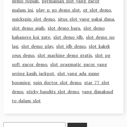
demo rupiah
,
permainan slot yang gacor
malam ini
,
play n go demo slot
,
qt slot demo
,
quickspin slot demo
,
situs slot yang pakai dana
,
slot demo ajaib
,
slot demo baru
,
slot demo
habanero koi gate
,
slot demo jdb
,
slot demo no
lag
,
slot demo play
,
slot jdb demo
,
slot kakek
zeus demo
,
slot machine demo gratis
,
slot pg
soft gacor demo
,
slot pragmatic gacor yang
sering kasih jackpot
,
slot yang ada game
booming
,
spin doctor slot demo
,
star 77 slot
demo
,
sticky bandits slot demo
,
yang dimaksud
to dalam slot
Cari