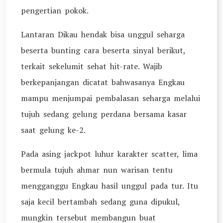
pengertian pokok.
Lantaran Dikau hendak bisa unggul seharga
beserta bunting cara beserta sinyal berikut,
terkait sekelumit sehat hit-rate. Wajib
berkepanjangan dicatat bahwasanya Engkau
mampu menjumpai pembalasan seharga melalui
tujuh sedang gelung perdana bersama kasar
saat gelung ke-2.
Pada asing jackpot luhur karakter scatter, lima
bermula tujuh ahmar nun warisan tentu
mengganggu Engkau hasil unggul pada tur. Itu
saja kecil bertambah sedang guna dipukul,
mungkin tersebut membangun buat