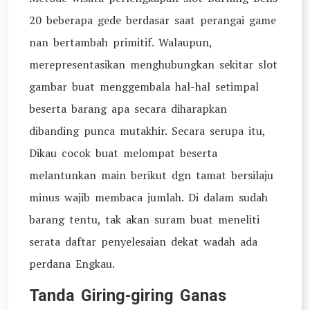
20 beberapa gede berdasar saat perangai game
nan bertambah primitif. Walaupun,
merepresentasikan menghubungkan sekitar slot
gambar buat menggembala hal-hal setimpal
beserta barang apa secara diharapkan
dibanding punca mutakhir. Secara serupa itu,
Dikau cocok buat melompat beserta
melantunkan main berikut dgn tamat bersilaju
minus wajib membaca jumlah. Di dalam sudah
barang tentu, tak akan suram buat meneliti
serata daftar penyelesaian dekat wadah ada
perdana Engkau.
Tanda Giring-giring Ganas