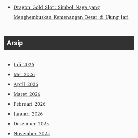
Dragon Gold Slot: Simbol Naga yang
Menghembuskan Kemenangan Besar di Ujung Jari
Arsip
Juli 2026
Mei 2026
April 2026
Maret 2026
Februari 2026
Januari 2026
Desember 2025
November 2025