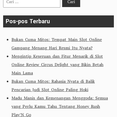
untuk:
Pos-pos Terbaru
Bukan Cuma Mitos: Tempat Main Slot Online
Gampang Menang Hari Resmi Itu Nyata?
Mengintip Keseruan dan Fitur Menarik di Slot
Online Review Circus Delight yang Bikin Betah
Main Lama
Bukan Cuma Mitos: Rahasia Nyata di Balik
Pencarian Judi Slot Online Paling Hoki
Madu Manis dan Kemenangan Menggoda: Semua
yang Perlu Kamu Tahu Tentang Honey Rush
Play’N Go