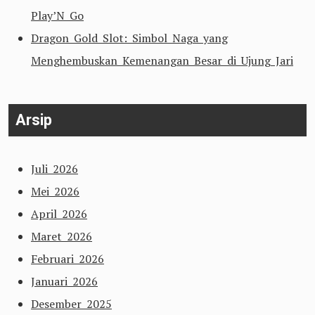
Play’N Go
Dragon Gold Slot: Simbol Naga yang
Menghembuskan Kemenangan Besar di Ujung Jari
Arsip
Juli 2026
Mei 2026
April 2026
Maret 2026
Februari 2026
Januari 2026
Desember 2025