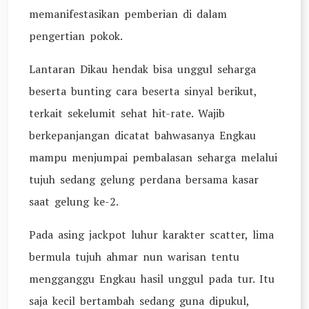
memanifestasikan pemberian di dalam
pengertian pokok.
Lantaran Dikau hendak bisa unggul seharga
beserta bunting cara beserta sinyal berikut,
terkait sekelumit sehat hit-rate. Wajib
berkepanjangan dicatat bahwasanya Engkau
mampu menjumpai pembalasan seharga melalui
tujuh sedang gelung perdana bersama kasar
saat gelung ke-2.
Pada asing jackpot luhur karakter scatter, lima
bermula tujuh ahmar nun warisan tentu
mengganggu Engkau hasil unggul pada tur. Itu
saja kecil bertambah sedang guna dipukul,