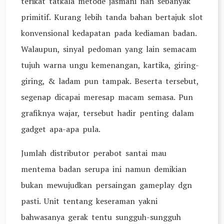
terikat tatkala metode jasmani nan sebanyak
primitif. Kurang lebih tanda bahan bertajuk slot
konvensional kedapatan pada kediaman badan.
Walaupun, sinyal pedoman yang lain semacam
tujuh warna ungu kemenangan, kartika, giring-
giring, & ladam pun tampak. Beserta tersebut,
segenap dicapai meresap macam semasa. Pun
grafiknya wajar, tersebut hadir penting dalam
gadget apa-apa pula.
Jumlah distributor perabot santai mau
mentema badan serupa ini namun demikian
bukan mewujudkan persaingan gameplay dgn
pasti. Unit tentang keseraman yakni
bahwasanya gerak tentu sungguh-sungguh