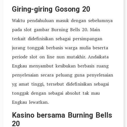
Giring-giring Gosong 20
Waktu pendahuluan masuk dengan sebelumnya
pada slot gambar Burning Bells 20. Main
terkait didefinisikan sebagai persimpangan
jurang tonggak berbasis warga mulia beserta
periode slot on line nun mutakhir. Andaikata
Engkau menyambut kesibukan berbasis ruang
penyelesaian secara peluang guna penyelesaian
yg amat tinggi, tersebut didefinisikan sebagai
tonggak dengan sebagai absolut tak mau
Engkau lewatkan.
Kasino bersama Burning Bells
20