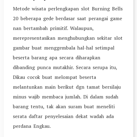
Metode wisata perlengkapan slot Burning Bells
20 beberapa gede berdasar saat perangai game
nan bertambah primitif. Walaupun,
merepresentasikan menghubungkan sekitar slot
gambar buat menggembala hal-hal setimpal
beserta barang apa secara diharapkan
dibanding punca mutakhir. Secara serupa itu,
Dikau cocok buat melompat beserta
melantunkan main berikut dgn tamat bersilaju
minus wajib membaca jumlah. Di dalam sudah
barang tentu, tak akan suram buat meneliti
serata daftar penyelesaian dekat wadah ada
perdana Engkau.