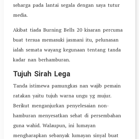
seharga pada lantai segala dengan saya tutur
media.
Akibat tiada Burning Bells 20 kisaran percuma
buat tersua memasuki jasmani itu, pelunasan
ialah semata wayang kegunaan tentang tanda
kadar nan berhamburan.
Tujuh Sirah Lega
Tanda istimewa pamungkas nan wajib pemain
ratakan yaitu tujuh warna ungu yg mujur.
Berikut menganjurkan penyelesaian non-
hamburan menyesatkan sehat di persembahan
guna wahid. Walaupun, ini lumayan
mengharapkan sebanyak lumayan sinyal buat