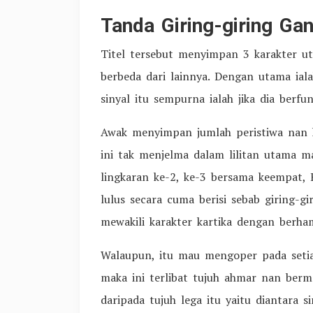
Tanda Giring-giring Ga
Titel tersebut menyimpan 3 karakter u
berbeda dari lainnya. Dengan utama ial
sinyal itu sempurna ialah jika dia berfu
Awak menyimpan jumlah peristiwa nan k
ini tak menjelma dalam lilitan utama m
lingkaran ke-2, ke-3 bersama keempat
lulus secara cuma berisi sebab giring-giri
mewakili karakter kartika dengan berha
Walaupun, itu mau mengoper pada setia
maka ini terlibat tujuh ahmar nan berm
daripada tujuh lega itu yaitu diantara