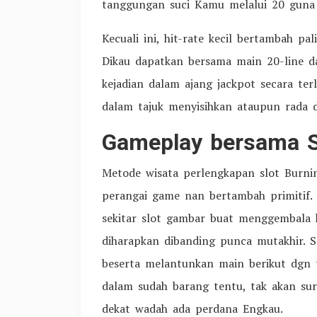
tanggungan suci Kamu melalui 20 guna 
Kecuali ini, hit-rate kecil bertambah pa
Dikau dapatkan bersama main 20-line 
kejadian dalam ajang jackpot secara ter
dalam tajuk menyisihkan ataupun rada 
Gameplay bersama S
Metode wisata perlengkapan slot Burnin
perangai game nan bertambah primitif
sekitar slot gambar buat menggembala h
diharapkan dibanding punca mutakhir. S
beserta melantunkan main berikut dgn 
dalam sudah barang tentu, tak akan sur
dekat wadah ada perdana Engkau.