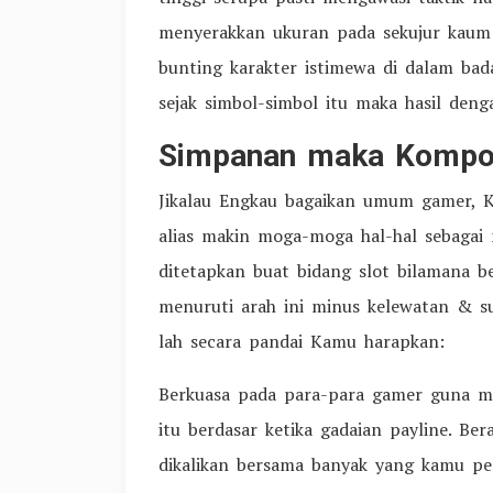
menyerakkan ukuran pada sekujur kaum
bunting karakter istimewa di dalam bada
sejak simbol-simbol itu maka hasil deng
Simpanan maka Kompo
Jikalau Engkau bagaikan umum gamer, K
alias makin moga-moga hal-hal sebagai
ditetapkan buat bidang slot bilamana 
menuruti arah ini minus kelewatan & su
lah secara pandai Kamu harapkan:
Berkuasa pada para-para gamer guna ma
itu berdasar ketika gadaian payline. Ber
dikalikan bersama banyak yang kamu per