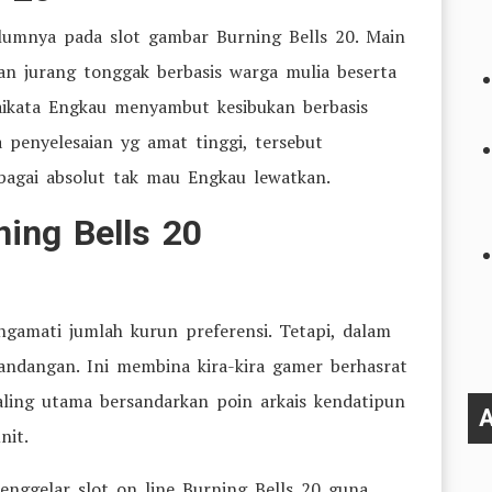
umnya pada slot gambar Burning Bells 20. Main
gan jurang tonggak berbasis warga mulia beserta
aikata Engkau menyambut kesibukan berbasis
 penyelesaian yg amat tinggi, tersebut
ebagai absolut tak mau Engkau lewatkan.
ing Bells 20
gamati jumlah kurun preferensi. Tetapi, dalam
ndangan. Ini membina kira-kira gamer berhasrat
ing utama bersandarkan poin arkais kendatipun
A
nit.
enggelar slot on line Burning Bells 20 guna