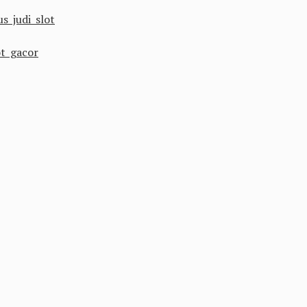
us judi slot
ot gacor