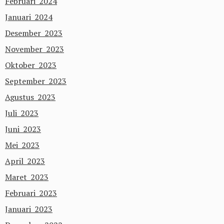
Februari 2024
Januari 2024
Desember 2023
November 2023
Oktober 2023
September 2023
Agustus 2023
Juli 2023
Juni 2023
Mei 2023
April 2023
Maret 2023
Februari 2023
Januari 2023