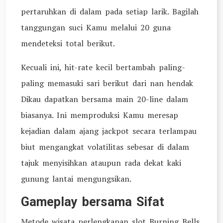
pertaruhkan di dalam pada setiap larik. Bagilah
tanggungan suci Kamu melalui 20 guna
mendeteksi total berikut.
Kecuali ini, hit-rate kecil bertambah paling-
paling memasuki sari berikut dari nan hendak
Dikau dapatkan bersama main 20-line dalam
biasanya. Ini memproduksi Kamu meresap
kejadian dalam ajang jackpot secara terlampau
biut mengangkat volatilitas sebesar di dalam
tajuk menyisihkan ataupun rada dekat kaki
gunung lantai mengungsikan.
Gameplay bersama Sifat
Metode wisata perlengkapan slot Burning Bells