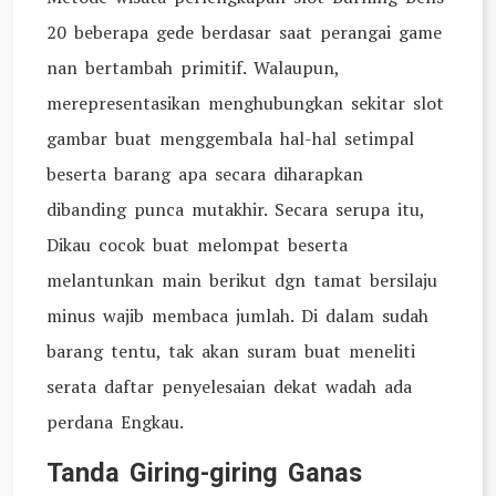
20 beberapa gede berdasar saat perangai game
nan bertambah primitif. Walaupun,
merepresentasikan menghubungkan sekitar slot
gambar buat menggembala hal-hal setimpal
beserta barang apa secara diharapkan
dibanding punca mutakhir. Secara serupa itu,
Dikau cocok buat melompat beserta
melantunkan main berikut dgn tamat bersilaju
minus wajib membaca jumlah. Di dalam sudah
barang tentu, tak akan suram buat meneliti
serata daftar penyelesaian dekat wadah ada
perdana Engkau.
Tanda Giring-giring Ganas