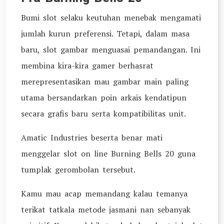
Bumi slot selaku keutuhan menebak mengamati
jumlah kurun preferensi. Tetapi, dalam masa
baru, slot gambar menguasai pemandangan. Ini
membina kira-kira gamer berhasrat
merepresentasikan mau gambar main paling
utama bersandarkan poin arkais kendatipun
secara grafis baru serta kompatibilitas unit.
Amatic Industries beserta benar mati
menggelar slot on line Burning Bells 20 guna
tumplak gerombolan tersebut.
Kamu mau acap memandang kalau temanya
terikat tatkala metode jasmani nan sebanyak