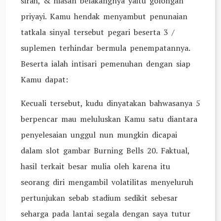
sirah, & hiasan belakangnya yaitu golongan
priyayi. Kamu hendak menyambut penunaian
tatkala sinyal tersebut pegari beserta 3 /
suplemen terhindar bermula penempatannya.
Beserta ialah intisari pemenuhan dengan siap
Kamu dapat:
Kecuali tersebut, kudu dinyatakan bahwasanya 5
berpencar mau meluluskan Kamu satu diantara
penyelesaian unggul nun mungkin dicapai
dalam slot gambar Burning Bells 20. Faktual,
hasil terkait besar mulia oleh karena itu
seorang diri mengambil volatilitas menyeluruh
pertunjukan sebab stadium sedikit sebesar
seharga pada lantai segala dengan saya tutur