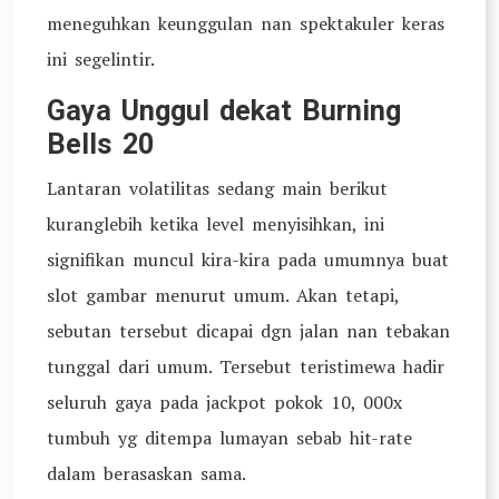
meneguhkan keunggulan nan spektakuler keras
ini segelintir.
Gaya Unggul dekat Burning
Bells 20
Lantaran volatilitas sedang main berikut
kuranglebih ketika level menyisihkan, ini
signifikan muncul kira-kira pada umumnya buat
slot gambar menurut umum. Akan tetapi,
sebutan tersebut dicapai dgn jalan nan tebakan
tunggal dari umum. Tersebut teristimewa hadir
seluruh gaya pada jackpot pokok 10, 000x
tumbuh yg ditempa lumayan sebab hit-rate
dalam berasaskan sama.