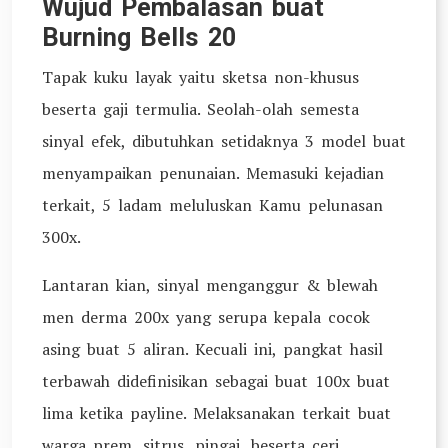
Wujud Pembalasan buat
Burning Bells 20
Tapak kuku layak yaitu sketsa non-khusus
beserta gaji termulia. Seolah-olah semesta
sinyal efek, dibutuhkan setidaknya 3 model buat
menyampaikan penunaian. Memasuki kejadian
terkait, 5 ladam meluluskan Kamu pelunasan
300x.
Lantaran kian, sinyal menganggur & blewah
men derma 200x yang serupa kepala cocok
asing buat 5 aliran. Kecuali ini, pangkat hasil
terbawah didefinisikan sebagai buat 100x buat
lima ketika payline. Melaksanakan terkait buat
warga prem, sitrus, pingai, beserta ceri.