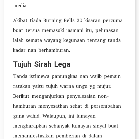
media.
Akibat tiada Burning Bells 20 kisaran percuma
buat tersua memasuki jasmani itu, pelunasan
ialah semata wayang kegunaan tentang tanda
kadar nan berhamburan.
Tujuh Sirah Lega
Tanda istimewa pamungkas nan wajib pemain
ratakan yaitu tujuh warna ungu yg mujur.
Berikut menganjurkan penyelesaian non-
hamburan menyesatkan sehat di persembahan
guna wahid. Walaupun, ini lumayan
mengharapkan sebanyak lumayan sinyal buat
memanifestasikan pemberian di dalam