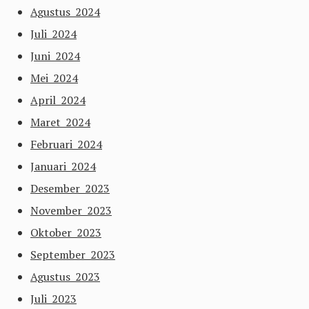
Agustus 2024
Juli 2024
Juni 2024
Mei 2024
April 2024
Maret 2024
Februari 2024
Januari 2024
Desember 2023
November 2023
Oktober 2023
September 2023
Agustus 2023
Juli 2023