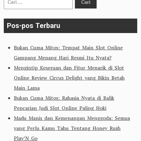
untuk:
Pos-pos Terbaru
Bukan Cuma Mitos: Tempat Main Slot Online
Gampang Menang Hari Resmi Itu Nyata?
Mengintip Keseruan dan Fitur Menarik di Slot
Online Review Circus Delight yang Bikin Betah
Main Lama
Bukan Cuma Mitos: Rahasia Nyata di Balik
Pencarian Judi Slot Online Paling Hoki
Madu Manis dan Kemenangan Menggoda: Semua
yang Perlu Kamu Tahu Tentang Honey Rush
Play’N Go