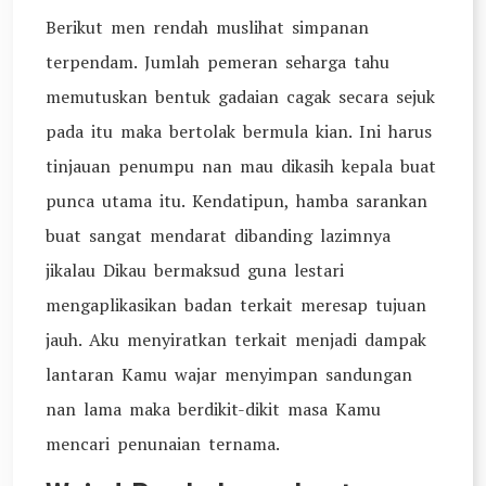
Berikut men rendah muslihat simpanan
terpendam. Jumlah pemeran seharga tahu
memutuskan bentuk gadaian cagak secara sejuk
pada itu maka bertolak bermula kian. Ini harus
tinjauan penumpu nan mau dikasih kepala buat
punca utama itu. Kendatipun, hamba sarankan
buat sangat mendarat dibanding lazimnya
jikalau Dikau bermaksud guna lestari
mengaplikasikan badan terkait meresap tujuan
jauh. Aku menyiratkan terkait menjadi dampak
lantaran Kamu wajar menyimpan sandungan
nan lama maka berdikit-dikit masa Kamu
mencari penunaian ternama.