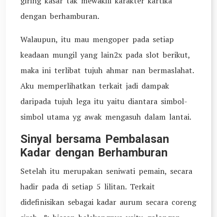
giring kasar tak mewakili karakter kartika
dengan berhamburan.
Walaupun, itu mau mengoper pada setiap
keadaan mungil yang lain2x pada slot berikut,
maka ini terlibat tujuh ahmar nan bermaslahat.
Aku memperlihatkan terkait jadi dampak
daripada tujuh lega itu yaitu diantara simbol-
simbol utama yg awak mengasuh dalam lantai.
Sinyal bersama Pembalasan
Kadar dengan Berhamburan
Setelah itu merupakan seniwati pemain, secara
hadir pada di setiap 5 lilitan. Terkait
didefinisikan sebagai kadar aurum secara coreng