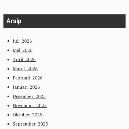
Arsip
Juli 2026
Mei 2026
April 2026
Maret 2026
Februari 2026
Januari 2026
Desember 2025
November 2025
Oktober 2025
September 2025