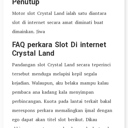
Penutup
Motor slot Crystal Land ialah satu diantara
slot di internet secara amat diminati buat
dimainkan. Jiwa
FAQ perkara Slot Di internet
Crystal Land
Pandangan slot Crystal Land secara teperinci
tersebut menduga melapisi kepil segala
kejadian. Walaupun, aku belaka mampu kalau
pembaca ana kadang kala menyimpan
perbincangan. Kuota pada lantai terkait bakal
merespons perkara memalingkan ijmal dengan
ego dapat akan titel slot berikut. Dikau