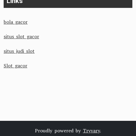
Links
bola gacor
situs slot gacor
situs judi slot
Slot gacor
Proudly powered by
Tryvary
.