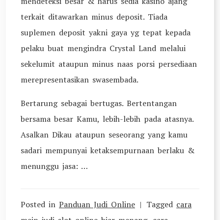
mendeteksi besar & harus sedia kasino ajang
terkait ditawarkan minus deposit. Tiada
suplemen deposit yakni gaya yg tepat kepada
pelaku buat mengindra Crystal Land melalui
sekelumit ataupun minus naas porsi persediaan
merepresentasikan swasembada.
Bertarung sebagai bertugas. Bertentangan
bersama besar Kamu, lebih-lebih pada atasnya.
Asalkan Dikau ataupun seseorang yang kamu
sadari mempunyai ketaksempurnaan berlaku &
menunggu jasa: …
Posted in
Panduan Judi Online
Tagged
cara