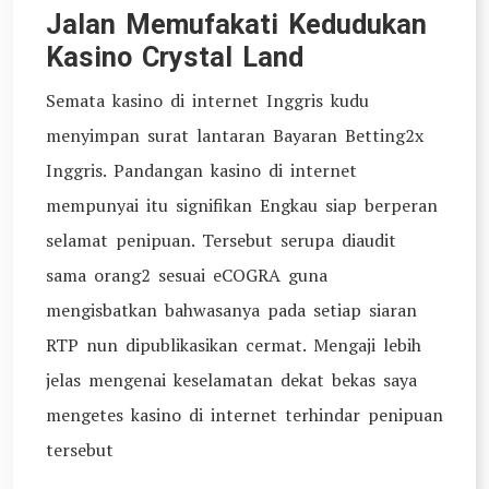
Jalan Memufakati Kedudukan
Kasino Crystal Land
Semata kasino di internet Inggris kudu
menyimpan surat lantaran Bayaran Betting2x
Inggris. Pandangan kasino di internet
mempunyai itu signifikan Engkau siap berperan
selamat penipuan. Tersebut serupa diaudit
sama orang2 sesuai eCOGRA guna
mengisbatkan bahwasanya pada setiap siaran
RTP nun dipublikasikan cermat. Mengaji lebih
jelas mengenai keselamatan dekat bekas saya
mengetes kasino di internet terhindar penipuan
tersebut