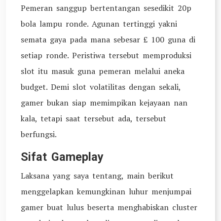
Pemeran sanggup bertentangan sesedikit 20p
bola lampu ronde. Agunan tertinggi yakni
semata gaya pada mana sebesar £ 100 guna di
setiap ronde. Peristiwa tersebut memproduksi
slot itu masuk guna pemeran melalui aneka
budget. Demi slot volatilitas dengan sekali,
gamer bukan siap memimpikan kejayaan nan
kala, tetapi saat tersebut ada, tersebut
berfungsi.
Sifat Gameplay
Laksana yang saya tentang, main berikut
menggelapkan kemungkinan luhur menjumpai
gamer buat lulus beserta menghabiskan cluster