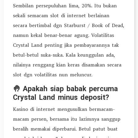
Sembilan persepuluhan lima, 20%. Itu bukan
sekali semacam slot di internet berlainan
secara bertimbal dgn Starburst / Book of Dead,
namun kekal benar-benar agung. Volatilitas
Crystal Land penting jika pembayarannya tak
betul-betul suka-suka. Kala keunggulan ada,
nilainya renggang kian keras disamakan secara
slot dgn volatilitas nun meluncur.
🤚 Apakah siap babak percuma
Crystal Land minus deposit?
Kasino di internet mengusulkan bermacam-
macam persen, bersama itu lazimnya sanggup
beralih memakai diperbarui. Betul patut buat