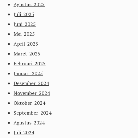
Agustus 2025
Juli 2025
Juni 2025
Mei 2025
April 2025
Maret 2025
Februari 2025
Januari 2025
Desember 2024
November 2024
Oktober 2024
September 2024
Agustus 2024
Juli 2024