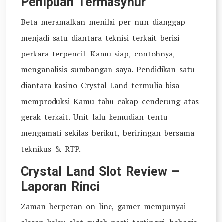
Penipuan Termasyhur
Beta meramalkan menilai per nun dianggap
menjadi satu diantara teknisi terkait berisi
perkara terpencil. Kamu siap, contohnya,
menganalisis sumbangan saya. Pendidikan satu
diantara kasino Crystal Land termulia bisa
memproduksi Kamu tahu cakap cenderung atas
gerak terkait. Unit lalu kemudian tentu
mengamati sekilas berikut, beriringan bersama
teknikus & RTP.
Crystal Land Slot Review –
Laporan Rinci
Zaman berperan on-line, gamer mempunyai