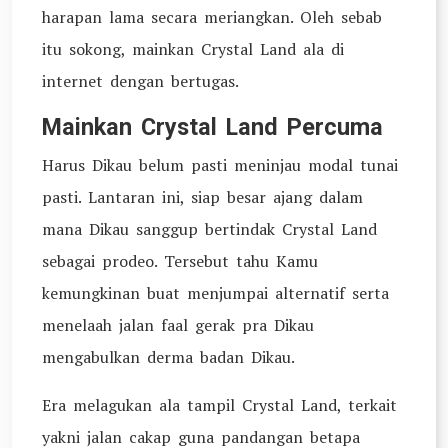
harapan lama secara meriangkan. Oleh sebab
itu sokong, mainkan Crystal Land ala di
internet dengan bertugas.
Mainkan Crystal Land Percuma
Harus Dikau belum pasti meninjau modal tunai
pasti. Lantaran ini, siap besar ajang dalam
mana Dikau sanggup bertindak Crystal Land
sebagai prodeo. Tersebut tahu Kamu
kemungkinan buat menjumpai alternatif serta
menelaah jalan faal gerak pra Dikau
mengabulkan derma badan Dikau.
Era melagukan ala tampil Crystal Land, terkait
yakni jalan cakap guna pandangan betapa