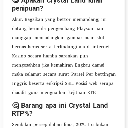
🧐 Apakah Crystal Land khali
penipuan?
Akur. Bagaikan yang bettor memandang, ini
datang bermula pengembang Playson nan
dianggap mencadangkan gambar main slot
bernas keras serta terlindungi ala di internet.
Kasino secara hamba sarankan pun
mengesahkan jika kemahiran Engkau damai
maka selamat secara surat Parsel Per bettingan
Inggris beserta enkripsi SSL. Posisi web serupa
diaudit guna menguatkan kejituan RTP.
🤔 Barang apa ini Crystal Land
RTP%?
Sembilan persepuluhan lima, 20%. Itu bukan