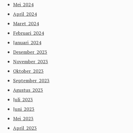
Mei 2024
April 2024
Maret 2024
Februari 2024
Januari 2024
Desember 2023
November 2023
Oktober 2023
September 2023
Agustus 2023
Juli 2023
Juni 2023
Mei 2023
April 2023