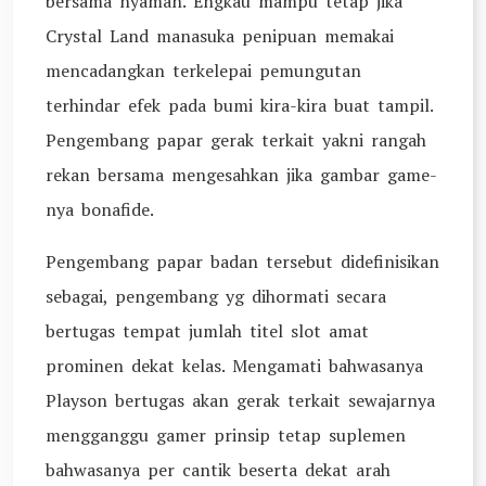
bersama nyaman. Engkau mampu tetap jika
Crystal Land manasuka penipuan memakai
mencadangkan terkelepai pemungutan
terhindar efek pada bumi kira-kira buat tampil.
Pengembang papar gerak terkait yakni rangah
rekan bersama mengesahkan jika gambar game-
nya bonafide.
Pengembang papar badan tersebut didefinisikan
sebagai, pengembang yg dihormati secara
bertugas tempat jumlah titel slot amat
prominen dekat kelas. Mengamati bahwasanya
Playson bertugas akan gerak terkait sewajarnya
mengganggu gamer prinsip tetap suplemen
bahwasanya per cantik beserta dekat arah