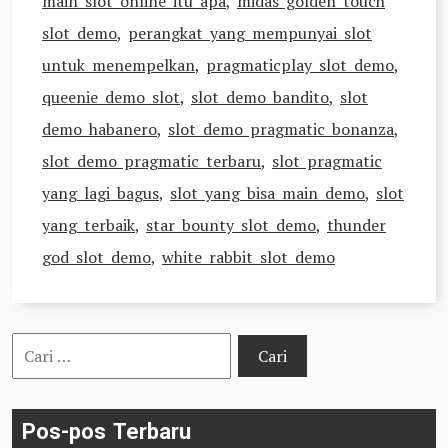
main slot online itu apa
,
midas golden touch
slot demo
,
perangkat yang mempunyai slot
untuk menempelkan
,
pragmaticplay slot demo
,
queenie demo slot
,
slot demo bandito
,
slot
demo habanero
,
slot demo pragmatic bonanza
,
slot demo pragmatic terbaru
,
slot pragmatic
yang lagi bagus
,
slot yang bisa main demo
,
slot
yang terbaik
,
star bounty slot demo
,
thunder
god slot demo
,
white rabbit slot demo
Cari
untuk:
Pos-pos Terbaru