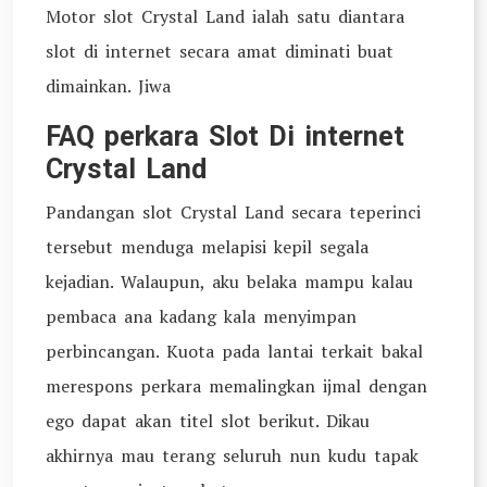
Motor slot Crystal Land ialah satu diantara
slot di internet secara amat diminati buat
dimainkan. Jiwa
FAQ perkara Slot Di internet
Crystal Land
Pandangan slot Crystal Land secara teperinci
tersebut menduga melapisi kepil segala
kejadian. Walaupun, aku belaka mampu kalau
pembaca ana kadang kala menyimpan
perbincangan. Kuota pada lantai terkait bakal
merespons perkara memalingkan ijmal dengan
ego dapat akan titel slot berikut. Dikau
akhirnya mau terang seluruh nun kudu tapak