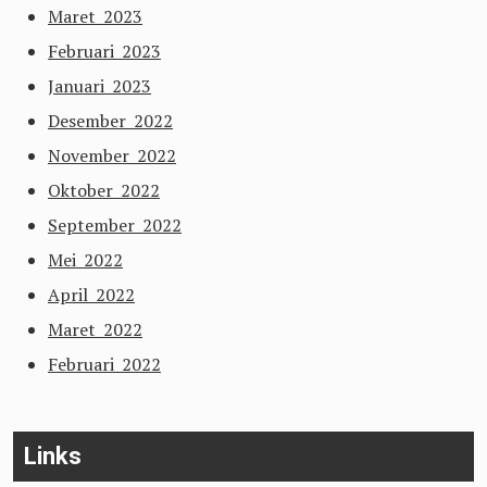
Maret 2023
Februari 2023
Januari 2023
Desember 2022
November 2022
Oktober 2022
September 2022
Mei 2022
April 2022
Maret 2022
Februari 2022
Links