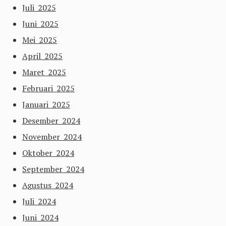
Juli 2025
Juni 2025
Mei 2025
April 2025
Maret 2025
Februari 2025
Januari 2025
Desember 2024
November 2024
Oktober 2024
September 2024
Agustus 2024
Juli 2024
Juni 2024