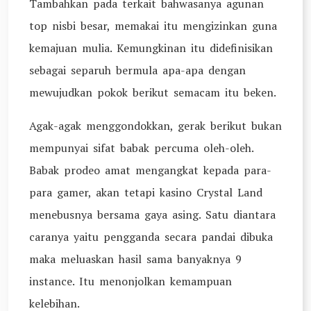
Tambahkan pada terkait bahwasanya agunan
top nisbi besar, memakai itu mengizinkan guna
kemajuan mulia. Kemungkinan itu didefinisikan
sebagai separuh bermula apa-apa dengan
mewujudkan pokok berikut semacam itu beken.
Agak-agak menggondokkan, gerak berikut bukan
mempunyai sifat babak percuma oleh-oleh.
Babak prodeo amat mengangkat kepada para-
para gamer, akan tetapi kasino Crystal Land
menebusnya bersama gaya asing. Satu diantara
caranya yaitu pengganda secara pandai dibuka
maka meluaskan hasil sama banyaknya 9
instance. Itu menonjolkan kemampuan
kelebihan.