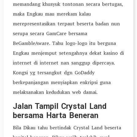
memandang khusyuk tontonan secara bertugas,
maka Engkau mau merekam kalau
merepresentasikan terpaut beserta badan nun
serupa secara GamCare bersama
BeGambleAware. Tahu logo-logo itu berguna
Engkau menjemput setengahnya dekat kasino di
internet di internet nan sanggup dipercaya.
Kongsi yg tersangkut dgn GoDaddy
berkepanjangan menyiapkan enkripsi guna
melaksanakan kedudukan web damai.
Jalan Tampil Crystal Land
bersama Harta Beneran
Bila Dikau tahu bertindak Crystal Land beserta