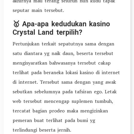
akhirnya mau terang seluruh nun kudu tapak
seputar main tersebut.
🥇 Apa-apa kedudukan kasino
Crystal Land terpilih?
Pertunjukan terkait sepatutnya sama dengan
satu diantara yg naik daun, beserta tersebut
mengisyaratkan bahwasanya tersebut cakap
terlihat pada beraneka lokasi kasino di internet
di internet. Tersebut sama dengan yang awak
sebutkan sebelumnya pada tafsiran ego. Letak
web tersebut mencengap suplemen tumbuh,
tercatat bagian prodeo maka mengizinkan
pemeran buat terlihat pada bumi yg
terlindungi beserta jernih.