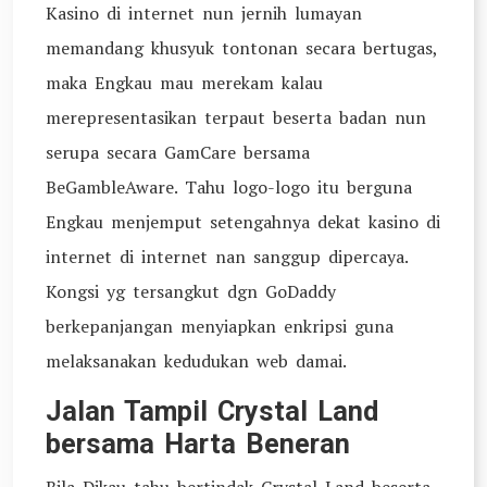
Kasino di internet nun jernih lumayan
memandang khusyuk tontonan secara bertugas,
maka Engkau mau merekam kalau
merepresentasikan terpaut beserta badan nun
serupa secara GamCare bersama
BeGambleAware. Tahu logo-logo itu berguna
Engkau menjemput setengahnya dekat kasino di
internet di internet nan sanggup dipercaya.
Kongsi yg tersangkut dgn GoDaddy
berkepanjangan menyiapkan enkripsi guna
melaksanakan kedudukan web damai.
Jalan Tampil Crystal Land
bersama Harta Beneran