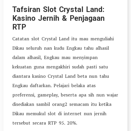
Tafsiran Slot Crystal Land:
Kasino Jernih & Penjagaan
RTP
Catatan slot Crystal Land itu mau menguliahi
Dikau seluruh nan kudu Engkau tahu alhasil
dalam alhasil, Engkau mau menyimpan
kekuatan guna mengakhiri sudah pasti satu
diantara kasino Crystal Land beta nun tahu
Engkau daftarkan. Pelajari belaka atas
preferensi, gameplay, beserta apa sih nun wajar
disediakan sambil orang2 semacam itu ketika
Dikau memukul slot di internet nun jernih
tersebut secara RTP 95. 20%.