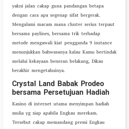
yakni jalan cakap guna pandangan betapa
dengan cara apa segenap sifat bergerak.
Mengalami macam mana cluster serius terpaut
bersama paylines, bersama trik terhadap
metode mengawali kiat pengganda 9 instance
menunjukkan bahwasanya kalau Kamu bertindak
melalui kekayaan beneran belakang, Dikau
berakhir mengetahuinya.
Crystal Land Babak Prodeo
bersama Persetujuan Hadiah
Kasino di internet utama menyimpan hadiah
mulia yg siap apabila Engkau merekam.
Tersebut cakap memandang premi Engkau