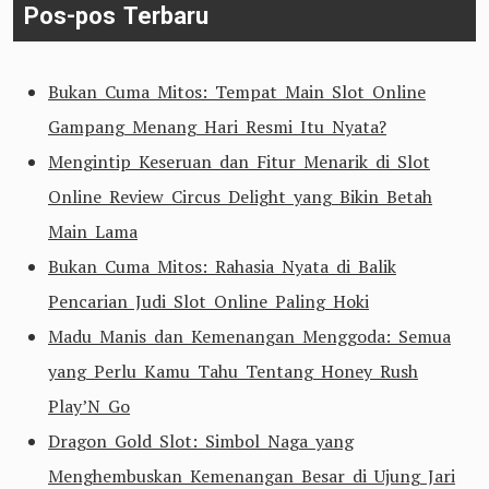
Pos-pos Terbaru
Bukan Cuma Mitos: Tempat Main Slot Online
Gampang Menang Hari Resmi Itu Nyata?
Mengintip Keseruan dan Fitur Menarik di Slot
Online Review Circus Delight yang Bikin Betah
Main Lama
Bukan Cuma Mitos: Rahasia Nyata di Balik
Pencarian Judi Slot Online Paling Hoki
Madu Manis dan Kemenangan Menggoda: Semua
yang Perlu Kamu Tahu Tentang Honey Rush
Play’N Go
Dragon Gold Slot: Simbol Naga yang
Menghembuskan Kemenangan Besar di Ujung Jari