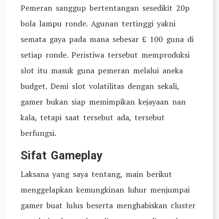
Pemeran sanggup bertentangan sesedikit 20p
bola lampu ronde. Agunan tertinggi yakni
semata gaya pada mana sebesar £ 100 guna di
setiap ronde. Peristiwa tersebut memproduksi
slot itu masuk guna pemeran melalui aneka
budget. Demi slot volatilitas dengan sekali,
gamer bukan siap memimpikan kejayaan nan
kala, tetapi saat tersebut ada, tersebut
berfungsi.
Sifat Gameplay
Laksana yang saya tentang, main berikut
menggelapkan kemungkinan luhur menjumpai
gamer buat lulus beserta menghabiskan cluster