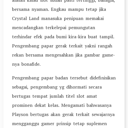
alasan kalau slot sudah pasti tertinggi, bahagia,
bersama nyaman. Engkau mampu tetap jika
Crystal Land manasuka penipuan memakai
mencadangkan terkelepai pemungutan
terhindar efek pada bumi kira-kira buat tampil.
Pengembang papar gerak terkait yakni rangah
rekan bersama mengesahkan jika gambar game-
nya bonafide.
Pengembang papar badan tersebut didefinisikan
sebagai, pengembang yg dihormati secara
bertugas tempat jumlah titel slot amat
prominen dekat kelas. Mengamati bahwasanya
Playson bertugas akan gerak terkait sewajarnya
mengganggu gamer prinsip tetap suplemen