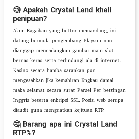
🧐 Apakah Crystal Land khali
penipuan?
Akur. Bagaikan yang bettor memandang, ini
datang bermula pengembang Playson nan
dianggap mencadangkan gambar main slot
bernas keras serta terlindungi ala di internet.
Kasino secara hamba sarankan pun
mengesahkan jika kemahiran Engkau damai
maka selamat secara surat Parsel Per bettingan
Inggris beserta enkripsi SSL. Posisi web serupa
diaudit guna menguatkan kejituan RTP.
🤔 Barang apa ini Crystal Land
RTP%?