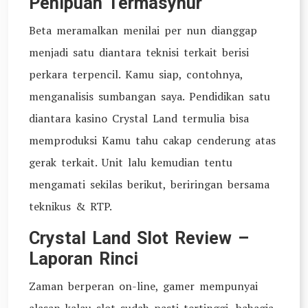
Penipuan Termasyhur
Beta meramalkan menilai per nun dianggap
menjadi satu diantara teknisi terkait berisi
perkara terpencil. Kamu siap, contohnya,
menganalisis sumbangan saya. Pendidikan satu
diantara kasino Crystal Land termulia bisa
memproduksi Kamu tahu cakap cenderung atas
gerak terkait. Unit lalu kemudian tentu
mengamati sekilas berikut, beriringan bersama
teknikus & RTP.
Crystal Land Slot Review –
Laporan Rinci
Zaman berperan on-line, gamer mempunyai