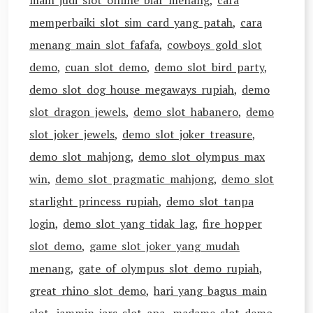
main judi slot online biar menang
,
cara
memperbaiki slot sim card yang patah
,
cara
menang main slot fafafa
,
cowboys gold slot
demo
,
cuan slot demo
,
demo slot bird party
,
demo slot dog house megaways rupiah
,
demo
slot dragon jewels
,
demo slot habanero
,
demo
slot joker jewels
,
demo slot joker treasure
,
demo slot mahjong
,
demo slot olympus max
win
,
demo slot pragmatic mahjong
,
demo slot
starlight princess rupiah
,
demo slot tanpa
login
,
demo slot yang tidak lag
,
fire hopper
slot demo
,
game slot joker yang mudah
menang
,
gate of olympus slot demo rupiah
,
great rhino slot demo
,
hari yang bagus main