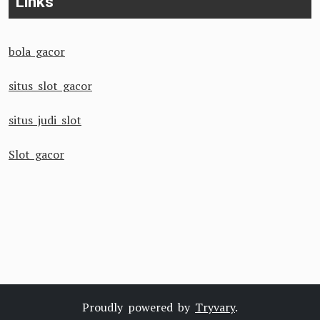
Links
bola gacor
situs slot gacor
situs judi slot
Slot gacor
Proudly powered by
Tryvary
.