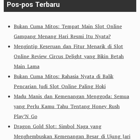
Pos-pos Terbaru
Bukan Cuma Mitos: Tempat Main Slot Online
Gampang Menang Hari Resmi Itu Nyata?
Mengintip Keseruan dan Fitur Menarik di Slot
Online Review Circus Delight yang Bikin Betah
Main Lama
Bukan Cuma Mitos: Rahasia Nyata di Balik
Pencarian Judi Slot Online Paling Hoki
Madu Manis dan Kemenangan Menggoda: Semua
yang Perlu Kamu Tahu Tentang Honey Rush
Play’N Go
Dragon Gold Slot: Simbol Naga yang
Menghembuskan Kemenangan Besar di Ujung Jari