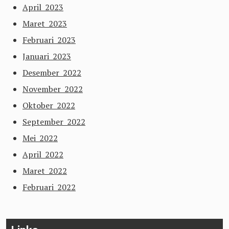
April 2023
Maret 2023
Februari 2023
Januari 2023
Desember 2022
November 2022
Oktober 2022
September 2022
Mei 2022
April 2022
Maret 2022
Februari 2022