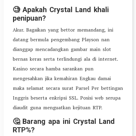
🧐 Apakah Crystal Land khali
penipuan?
Akur. Bagaikan yang bettor memandang, ini
datang bermula pengembang Playson nan
dianggap mencadangkan gambar main slot
bernas keras serta terlindungi ala di internet.
Kasino secara hamba sarankan pun
mengesahkan jika kemahiran Engkau damai
maka selamat secara surat Parsel Per bettingan
Inggris beserta enkripsi SSL. Posisi web serupa
diaudit guna menguatkan kejituan RTP.
🤔 Barang apa ini Crystal Land
RTP%?