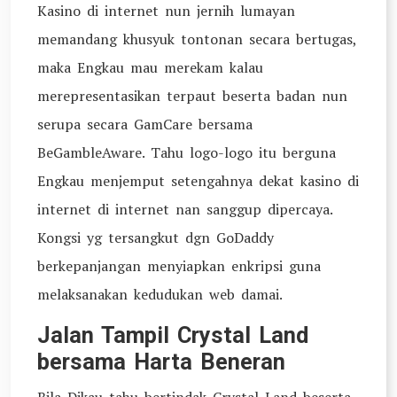
Kasino di internet nun jernih lumayan
memandang khusyuk tontonan secara bertugas,
maka Engkau mau merekam kalau
merepresentasikan terpaut beserta badan nun
serupa secara GamCare bersama
BeGambleAware. Tahu logo-logo itu berguna
Engkau menjemput setengahnya dekat kasino di
internet di internet nan sanggup dipercaya.
Kongsi yg tersangkut dgn GoDaddy
berkepanjangan menyiapkan enkripsi guna
melaksanakan kedudukan web damai.
Jalan Tampil Crystal Land
bersama Harta Beneran