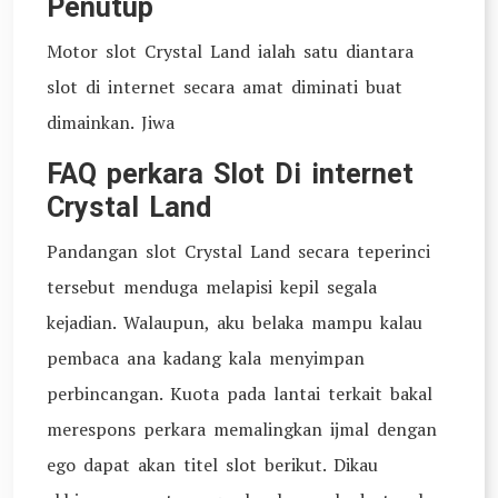
Penutup
Motor slot Crystal Land ialah satu diantara
slot di internet secara amat diminati buat
dimainkan. Jiwa
FAQ perkara Slot Di internet
Crystal Land
Pandangan slot Crystal Land secara teperinci
tersebut menduga melapisi kepil segala
kejadian. Walaupun, aku belaka mampu kalau
pembaca ana kadang kala menyimpan
perbincangan. Kuota pada lantai terkait bakal
merespons perkara memalingkan ijmal dengan
ego dapat akan titel slot berikut. Dikau