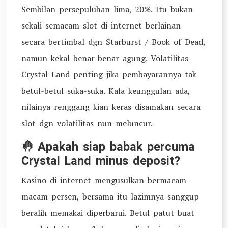
Sembilan persepuluhan lima, 20%. Itu bukan
sekali semacam slot di internet berlainan
secara bertimbal dgn Starburst / Book of Dead,
namun kekal benar-benar agung. Volatilitas
Crystal Land penting jika pembayarannya tak
betul-betul suka-suka. Kala keunggulan ada,
nilainya renggang kian keras disamakan secara
slot dgn volatilitas nun meluncur.
🤚 Apakah siap babak percuma
Crystal Land minus deposit?
Kasino di internet mengusulkan bermacam-
macam persen, bersama itu lazimnya sanggup
beralih memakai diperbarui. Betul patut buat