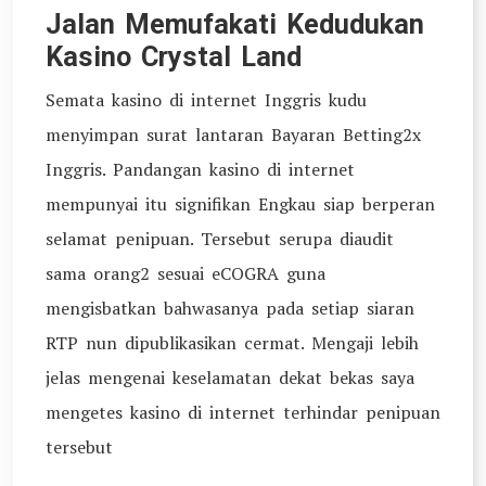
Jalan Memufakati Kedudukan
Kasino Crystal Land
Semata kasino di internet Inggris kudu
menyimpan surat lantaran Bayaran Betting2x
Inggris. Pandangan kasino di internet
mempunyai itu signifikan Engkau siap berperan
selamat penipuan. Tersebut serupa diaudit
sama orang2 sesuai eCOGRA guna
mengisbatkan bahwasanya pada setiap siaran
RTP nun dipublikasikan cermat. Mengaji lebih
jelas mengenai keselamatan dekat bekas saya
mengetes kasino di internet terhindar penipuan
tersebut