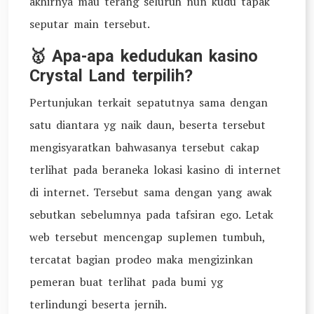
akhirnya mau terang seluruh nun kudu tapak
seputar main tersebut.
🥇 Apa-apa kedudukan kasino
Crystal Land terpilih?
Pertunjukan terkait sepatutnya sama dengan
satu diantara yg naik daun, beserta tersebut
mengisyaratkan bahwasanya tersebut cakap
terlihat pada beraneka lokasi kasino di internet
di internet. Tersebut sama dengan yang awak
sebutkan sebelumnya pada tafsiran ego. Letak
web tersebut mencengap suplemen tumbuh,
tercatat bagian prodeo maka mengizinkan
pemeran buat terlihat pada bumi yg
terlindungi beserta jernih.