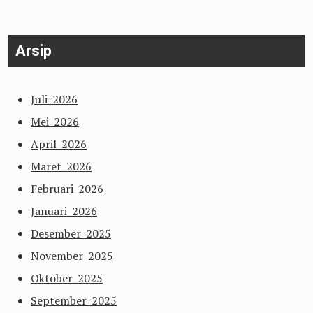
Arsip
Juli 2026
Mei 2026
April 2026
Maret 2026
Februari 2026
Januari 2026
Desember 2025
November 2025
Oktober 2025
September 2025