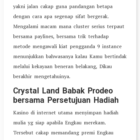
yakni jalan cakap guna pandangan betapa
dengan cara apa segenap sifat bergerak.
Mengalami macam mana cluster serius terpaut
bersama paylines, bersama trik terhadap
metode mengawali kiat pengganda 9 instance
menunjukkan bahwasanya kalau Kamu bertindak
melalui kekayaan beneran belakang, Dikau
berakhir mengetahuinya.
Crystal Land Babak Prodeo
bersama Persetujuan Hadiah
Kasino di internet utama menyimpan hadiah
mulia yg siap apabila Engkau merekam.
Tersebut cakap memandang premi Engkau