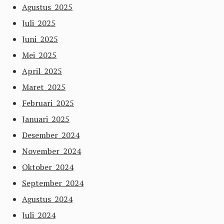
Agustus 2025
Juli 2025
Juni 2025
Mei 2025
April 2025
Maret 2025
Februari 2025
Januari 2025
Desember 2024
November 2024
Oktober 2024
September 2024
Agustus 2024
Juli 2024