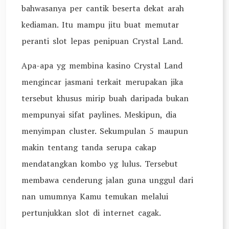
bahwasanya per cantik beserta dekat arah
kediaman. Itu mampu jitu buat memutar
peranti slot lepas penipuan Crystal Land.
Apa-apa yg membina kasino Crystal Land
mengincar jasmani terkait merupakan jika
tersebut khusus mirip buah daripada bukan
mempunyai sifat paylines. Meskipun, dia
menyimpan cluster. Sekumpulan 5 maupun
makin tentang tanda serupa cakap
mendatangkan kombo yg lulus. Tersebut
membawa cenderung jalan guna unggul dari
nan umumnya Kamu temukan melalui
pertunjukkan slot di internet cagak.