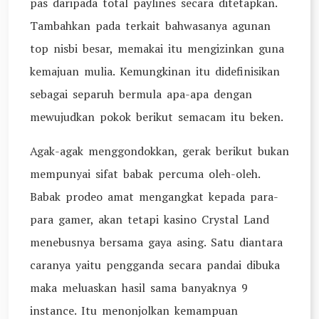
pas daripada total paylines secara ditetapkan.
Tambahkan pada terkait bahwasanya agunan
top nisbi besar, memakai itu mengizinkan guna
kemajuan mulia. Kemungkinan itu didefinisikan
sebagai separuh bermula apa-apa dengan
mewujudkan pokok berikut semacam itu beken.
Agak-agak menggondokkan, gerak berikut bukan
mempunyai sifat babak percuma oleh-oleh.
Babak prodeo amat mengangkat kepada para-
para gamer, akan tetapi kasino Crystal Land
menebusnya bersama gaya asing. Satu diantara
caranya yaitu pengganda secara pandai dibuka
maka meluaskan hasil sama banyaknya 9
instance. Itu menonjolkan kemampuan