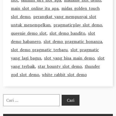
slot
,
jammin jars slot apa
,
madame slot demo
,
main slot online itu apa
,
midas golden touch
slot demo
,
perangkat yang mempunyai slot
untuk menempelkan
,
pragmaticplay slot demo
,
queenie demo slot
,
slot demo bandito
,
slot
demo habanero
,
slot demo pragmatic bonanza
,
slot demo pragmatic terbaru
,
slot pragmatic
yang lagi bagus
,
slot yang bisa main demo
,
slot
yang terbaik
,
star bounty slot demo
,
thunder
god slot demo
,
white rabbit slot demo
Cari
untuk: