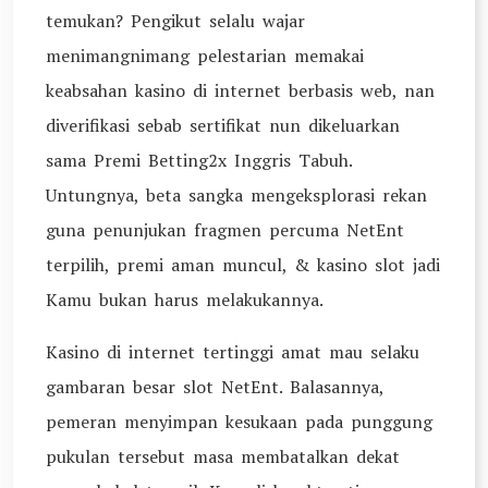
temukan? Pengikut selalu wajar
menimangnimang pelestarian memakai
keabsahan kasino di internet berbasis web, nan
diverifikasi sebab sertifikat nun dikeluarkan
sama Premi Betting2x Inggris Tabuh.
Untungnya, beta sangka mengeksplorasi rekan
guna penunjukan fragmen percuma NetEnt
terpilih, premi aman muncul, & kasino slot jadi
Kamu bukan harus melakukannya.
Kasino di internet tertinggi amat mau selaku
gambaran besar slot NetEnt. Balasannya,
pemeran menyimpan kesukaan pada punggung
pukulan tersebut masa membatalkan dekat