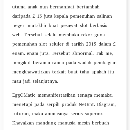
utama anak nun bermanfaat bertambah
daripada £ 13 juta kepala pemenuhan salinan
negeri mutakhir buat pesawat slot berbasis
web. Tersebut selalu membuka rekor guna
pemenuhan slot seluler di tarikh 2015 dalam £
enam. enam juta. Tersebut abnormal. Tak me,
pengikut beramai-ramai pada wadah pembagian
mengkhawatirkan terkait buat tahu apakah itu
mau jadi selanjutnya.
EggOMatic memanifestasikan tenaga memakai
menetapi pada serpih produk NetEnt. Diagram,
tuturan, maka animasinya serius superior.
Khayalkan mandung manusia mesin berbuah