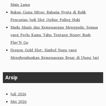
Main Lama
Bukan Cuma Mitos: Rahasia Nyata di Balik
Pencarian Judi Slot Online Paling Hoki
Madu Manis dan Kemenangan Menggoda: Semua
yang Perlu Kamu Tahu Tentang Honey Rush
Play’N Go
Dragon Gold Slot: Simbol Naga yang
Menghembuskan Kemenangan Besar di Ujung Jari
Arsip
Juli 2026
Mei 2026