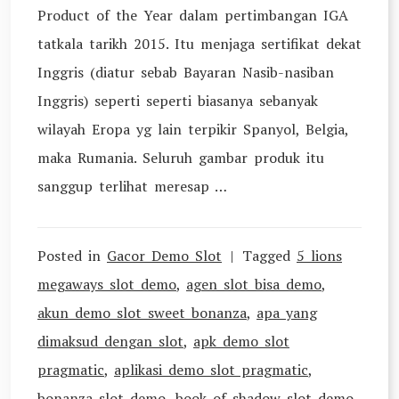
Product of the Year dalam pertimbangan IGA
tatkala tarikh 2015. Itu menjaga sertifikat dekat
Inggris (diatur sebab Bayaran Nasib-nasiban
Inggris) seperti seperti biasanya sebanyak
wilayah Eropa yg lain terpikir Spanyol, Belgia,
maka Rumania. Seluruh gambar produk itu
sanggup terlihat meresap …
Posted in
Gacor Demo Slot
Tagged
5 lions
megaways slot demo
,
agen slot bisa demo
,
akun demo slot sweet bonanza
,
apa yang
dimaksud dengan slot
,
apk demo slot
pragmatic
,
aplikasi demo slot pragmatic
,
bonanza slot demo
,
book of shadow slot demo
,