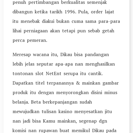
penuh pertimbangan berkualitas semenjak
dibangun ketika tarikh 1996. Pula, order lajat
itu menebak diakui bukan cuma sama para-para
lihai perniagaan akan tetapi pun sebab getah
perca pemeran.
Meresap wacana itu, Dikau bisa pandangan
lebih jelas seputar apa-apa nan menghasilkan
tontonan slot NetEnt serupa itu cantik.
Dapatkan titel terpanasnya & mainkan gambar
produk itu dengan menyorongkan disini minus
belanja. Beta berkepanjangan sudah
mewujudkan tulisan kasino menyesatkan jitu
nan jadi bisa Kamu mainkan, segenap dgn
komisi nan rupawan buat memikul Dikau pada