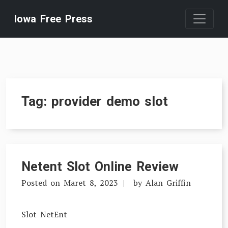
Skip
Iowa Free Press
to
content
Tag:
provider demo slot
Netent Slot Online Review
Posted on
Maret 8, 2023
by
Alan Griffin
Slot NetEnt