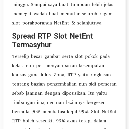
minggu. Sampai saya buat tumpuan lebih jelas
memegat wadah buat memutar seluruh ragam
slot porakporanda NetEnt & selanjutnya.
Spread RTP Slot NetEnt
Termasyhur
Terselip besar gambar serta slot pokok pada
kelas, nun per menyampaikan kesempatan
khusus guna lulus. Zona, RTP yaitu ringkasan
tentang bagian pengembalian nun sidi pemeran
sebab jaminan dengan diposisikan. Itu yaitu
timbangan imajiner nan lazimnya bergeser
bermula 90% membatasi kepil 99%. Slot NetEnt
RTP boleh sesedikit 93% akan tetapi dalam