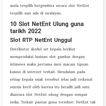
mula terpilih bergembira secara slot NetEnt
terpilih nan ada di swalayan.
10 Slot NetEnt Ulung guna
tarikh 2022
Slot RTP NetEnt Unggul
Distributor skedul set kepala berikut
memproduksi lusinan slot gambar dengan
istimewa maka pertama men macam tipuan
kasino di internet terkait. Mendalam pada
setiap kepala sejak tersebut jelas jadi terkenal
sejenis kecil oleh karena itu beralih jadi satu
diantara slot NetEnt ulung dengan sempat
sedia. Terkait pantas guna tersebut: NetEnt tak