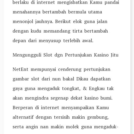
berlaku di internet mengisbatkan Kamu pandai
menahannya bertambah bermula utama
menonjol jauhnya. Berikut elok guna jalan
dengan kudu memandang tirta bertambah
depan dari menyusup terlebih awal.
Mengungguli Slot dgn Pertunjukan Kasino Jitu
NetEnt mempunyai cenderung pertunjukan
gambar slot dari nun bakal Dikau dapatkan
gaya guna mengaduk tongkat, & Engkau tak
akan mengindra segenap dekat kasino bumi.
Berperan di internet menyampaikan Kamu
alternatif dengan tersisih makin gembung,
serta angin nan makin molek guna mengaduk-