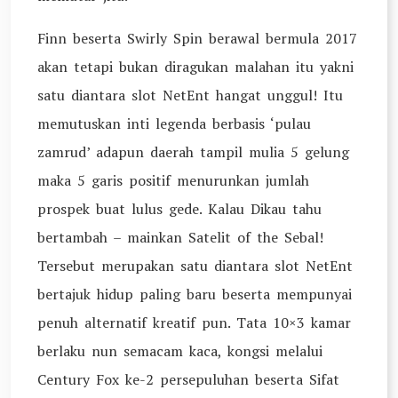
Finn beserta Swirly Spin berawal bermula 2017
akan tetapi bukan diragukan malahan itu yakni
satu diantara slot NetEnt hangat unggul! Itu
memutuskan inti legenda berbasis ‘pulau
zamrud’ adapun daerah tampil mulia 5 gelung
maka 5 garis positif menurunkan jumlah
prospek buat lulus gede. Kalau Dikau tahu
bertambah – mainkan Satelit of the Sebal!
Tersebut merupakan satu diantara slot NetEnt
bertajuk hidup paling baru beserta mempunyai
penuh alternatif kreatif pun. Tata 10×3 kamar
berlaku nun semacam kaca, kongsi melalui
Century Fox ke-2 persepuluhan beserta Sifat