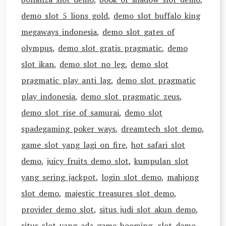
demo slot 5 lions gold
,
demo slot buffalo king
megaways indonesia
,
demo slot gates of
olympus
,
demo slot gratis pragmatic
,
demo
slot ikan
,
demo slot no leg
,
demo slot
pragmatic play anti lag
,
demo slot pragmatic
play indonesia
,
demo slot pragmatic zeus
,
demo slot rise of samurai
,
demo slot
spadegaming poker ways
,
dreamtech slot demo
,
game slot yang lagi on fire
,
hot safari slot
demo
,
juicy fruits demo slot
,
kumpulan slot
yang sering jackpot
,
login slot demo
,
mahjong
slot demo
,
majestic treasures slot demo
,
provider demo slot
,
situs judi slot akun demo
,
situs slot yang ada game booming
,
slot demo