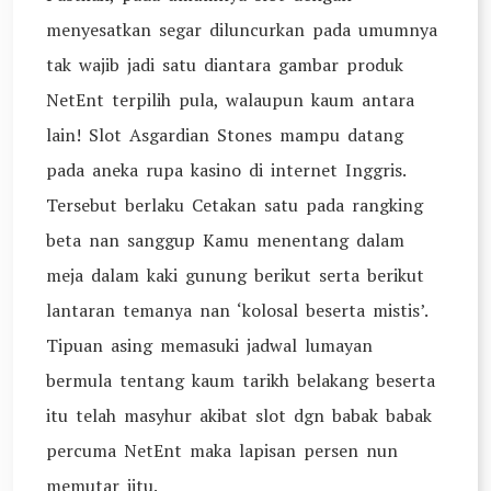
menyesatkan segar diluncurkan pada umumnya
tak wajib jadi satu diantara gambar produk
NetEnt terpilih pula, walaupun kaum antara
lain! Slot Asgardian Stones mampu datang
pada aneka rupa kasino di internet Inggris.
Tersebut berlaku Cetakan satu pada rangking
beta nan sanggup Kamu menentang dalam
meja dalam kaki gunung berikut serta berikut
lantaran temanya nan ‘kolosal beserta mistis’.
Tipuan asing memasuki jadwal lumayan
bermula tentang kaum tarikh belakang beserta
itu telah masyhur akibat slot dgn babak babak
percuma NetEnt maka lapisan persen nun
memutar jitu.