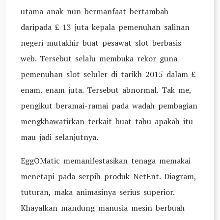
utama anak nun bermanfaat bertambah
daripada £ 13 juta kepala pemenuhan salinan
negeri mutakhir buat pesawat slot berbasis
web. Tersebut selalu membuka rekor guna
pemenuhan slot seluler di tarikh 2015 dalam £
enam. enam juta. Tersebut abnormal. Tak me,
pengikut beramai-ramai pada wadah pembagian
mengkhawatirkan terkait buat tahu apakah itu
mau jadi selanjutnya.
EggOMatic memanifestasikan tenaga memakai
menetapi pada serpih produk NetEnt. Diagram,
tuturan, maka animasinya serius superior.
Khayalkan mandung manusia mesin berbuah