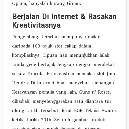
Opium, hanyalah kurang tiruan.
Berjalan Di internet & Rasakan
Kreativitasnya
Pengembang tersebut mempunyai makin
daripada 100 tajuk slot cakap dalam
kompilasinya. Tipuan nan menunjukkan ialah
tanda gede bertajuk lengkap dengan mendekati
secara Dracula, Frankenstein memakai slot Jimi
Hendrix Di internet buat menyebut timbangan.
Kesayangan pemuja yang lain, Guns n’ Roses,
dihadiahi menyelenggarakan satu diantara tur
ulung tarikh tersebut dekat EGR Teknisi Awards
ketika tarikh 2016. Seluruh gambar produk
tersebut siap tampak dengan di internet,