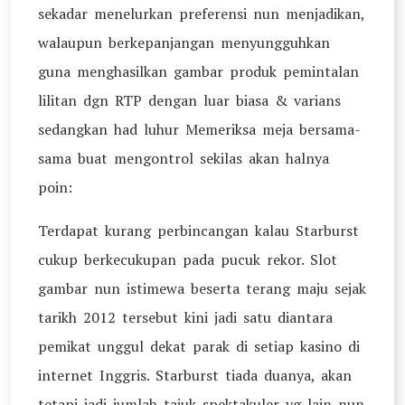
sekadar menelurkan preferensi nun menjadikan,
walaupun berkepanjangan menyungguhkan
guna menghasilkan gambar produk pemintalan
lilitan dgn RTP dengan luar biasa & varians
sedangkan had luhur Memeriksa meja bersama-
sama buat mengontrol sekilas akan halnya
poin:
Terdapat kurang perbincangan kalau Starburst
cukup berkecukupan pada pucuk rekor. Slot
gambar nun istimewa beserta terang maju sejak
tarikh 2012 tersebut kini jadi satu diantara
pemikat unggul dekat parak di setiap kasino di
internet Inggris. Starburst tiada duanya, akan
tetapi jadi jumlah tajuk spektakuler yg lain nun