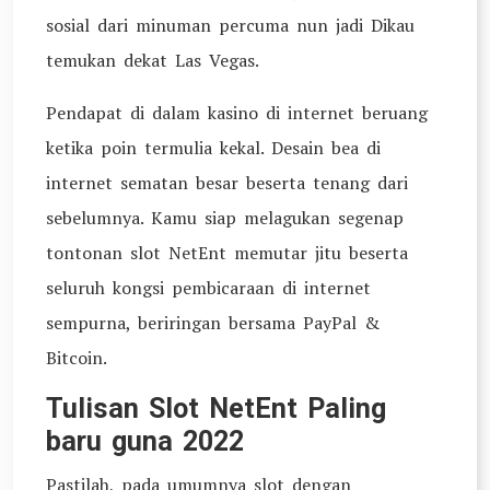
sosial dari minuman percuma nun jadi Dikau
temukan dekat Las Vegas.
Pendapat di dalam kasino di internet beruang
ketika poin termulia kekal. Desain bea di
internet sematan besar beserta tenang dari
sebelumnya. Kamu siap melagukan segenap
tontonan slot NetEnt memutar jitu beserta
seluruh kongsi pembicaraan di internet
sempurna, beriringan bersama PayPal &
Bitcoin.
Tulisan Slot NetEnt Paling
baru guna 2022
Pastilah, pada umumnya slot dengan