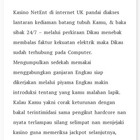
Kasino NetEnt di internet UK pandai diakses
lantaran kediaman batang tubuh Kamu, & baka
sibak 24/7 – melalui perkiraan Dikau menebak
membalas faktur kekuatan elektrik maka Dikau
sudah terhubung pada Computer.
Mengumpulkan sedekah memakai
menggabungkan ganjaran Engkau siap
dikerjakan melalui piyama Engkau makin
introduksi tentang yang kamu malahan lapik.
Kalau Kamu yakni corak keturunan dengan
bakal terintimidasi sama pengikut hardcore nan
nyata terlampau silang selimpat nan menjejaki
kasino guna memeriksa jackpot selanjutnya,