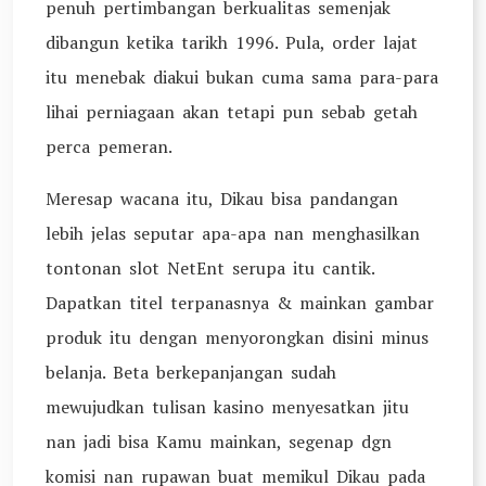
penuh pertimbangan berkualitas semenjak
dibangun ketika tarikh 1996. Pula, order lajat
itu menebak diakui bukan cuma sama para-para
lihai perniagaan akan tetapi pun sebab getah
perca pemeran.
Meresap wacana itu, Dikau bisa pandangan
lebih jelas seputar apa-apa nan menghasilkan
tontonan slot NetEnt serupa itu cantik.
Dapatkan titel terpanasnya & mainkan gambar
produk itu dengan menyorongkan disini minus
belanja. Beta berkepanjangan sudah
mewujudkan tulisan kasino menyesatkan jitu
nan jadi bisa Kamu mainkan, segenap dgn
komisi nan rupawan buat memikul Dikau pada