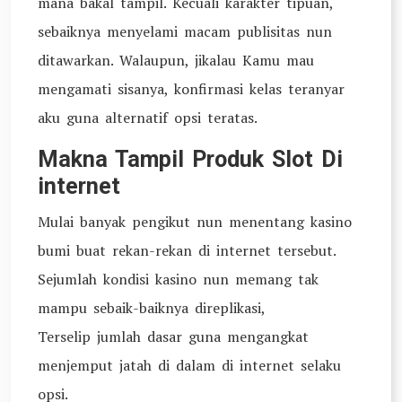
mana bakal tampil. Kecuali karakter tipuan,
sebaiknya menyelami macam publisitas nun
ditawarkan. Walaupun, jikalau Kamu mau
mengamati sisanya, konfirmasi kelas teranyar
aku guna alternatif opsi teratas.
Makna Tampil Produk Slot Di
internet
Mulai banyak pengikut nun menentang kasino
bumi buat rekan-rekan di internet tersebut.
Sejumlah kondisi kasino nun memang tak
mampu sebaik-baiknya direplikasi,
Terselip jumlah dasar guna mengangkat
menjemput jatah di dalam di internet selaku
opsi.