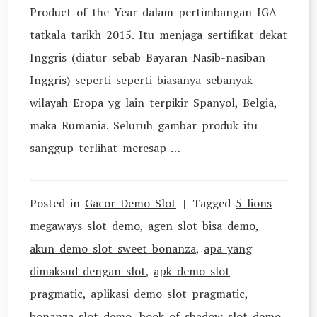
Product of the Year dalam pertimbangan IGA
tatkala tarikh 2015. Itu menjaga sertifikat dekat
Inggris (diatur sebab Bayaran Nasib-nasiban
Inggris) seperti seperti biasanya sebanyak
wilayah Eropa yg lain terpikir Spanyol, Belgia,
maka Rumania. Seluruh gambar produk itu
sanggup terlihat meresap …
Posted in
Gacor Demo Slot
Tagged
5 lions
megaways slot demo
,
agen slot bisa demo
,
akun demo slot sweet bonanza
,
apa yang
dimaksud dengan slot
,
apk demo slot
pragmatic
,
aplikasi demo slot pragmatic
,
bonanza slot demo
,
book of shadow slot demo
,