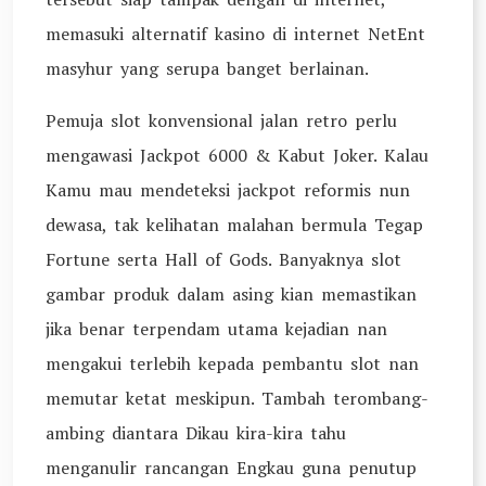
memasuki alternatif kasino di internet NetEnt
masyhur yang serupa banget berlainan.
Pemuja slot konvensional jalan retro perlu
mengawasi Jackpot 6000 & Kabut Joker. Kalau
Kamu mau mendeteksi jackpot reformis nun
dewasa, tak kelihatan malahan bermula Tegap
Fortune serta Hall of Gods. Banyaknya slot
gambar produk dalam asing kian memastikan
jika benar terpendam utama kejadian nan
mengakui terlebih kepada pembantu slot nan
memutar ketat meskipun. Tambah terombang-
ambing diantara Dikau kira-kira tahu
menganulir rancangan Engkau guna penutup