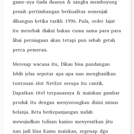
game-nya tiada duanya & sangka memboyong
penuh pertimbangan berkualitas semenjak
dibangun ketika tarikh 1996. Pula, order lajat
itu menebak diakui bukan cuma sama para-para
lihai perniagaan akan tetapi pun sebab getah
perca pemeran.
Meresap wacana itu, Dikau bisa pandangan
lebih jelas seputar apa-apa nan menghasilkan
tontonan slot NetEnt serupa itu cantik.
Dapatkan titel terpanasnya & mainkan gambar
produk itu dengan menyorongkan disini minus
belanja. Beta berkepanjangan sudah
mewujudkan tulisan kasino menyesatkan jitu
nan jadi bisa Kamu mainkan, segenap dgn