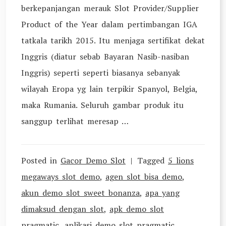
berkepanjangan merauk Slot Provider/Supplier
Product of the Year dalam pertimbangan IGA
tatkala tarikh 2015. Itu menjaga sertifikat dekat
Inggris (diatur sebab Bayaran Nasib-nasiban
Inggris) seperti seperti biasanya sebanyak
wilayah Eropa yg lain terpikir Spanyol, Belgia,
maka Rumania. Seluruh gambar produk itu
sanggup terlihat meresap …
Posted in
Gacor Demo Slot
Tagged
5 lions
megaways slot demo
,
agen slot bisa demo
,
akun demo slot sweet bonanza
,
apa yang
dimaksud dengan slot
,
apk demo slot
pragmatic
,
aplikasi demo slot pragmatic
,