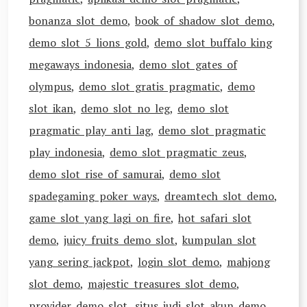
bonanza slot demo
,
book of shadow slot demo
,
demo slot 5 lions gold
,
demo slot buffalo king
megaways indonesia
,
demo slot gates of
olympus
,
demo slot gratis pragmatic
,
demo
slot ikan
,
demo slot no leg
,
demo slot
pragmatic play anti lag
,
demo slot pragmatic
play indonesia
,
demo slot pragmatic zeus
,
demo slot rise of samurai
,
demo slot
spadegaming poker ways
,
dreamtech slot demo
,
game slot yang lagi on fire
,
hot safari slot
demo
,
juicy fruits demo slot
,
kumpulan slot
yang sering jackpot
,
login slot demo
,
mahjong
slot demo
,
majestic treasures slot demo
,
provider demo slot
,
situs judi slot akun demo
,