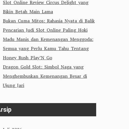
Slot Online Review Circus Delight yang
Bikin Betah Main Lama
Bukan Cuma Mitos: Rahasia Nyata di Balik
Pencarian Judi Slot Online Paling Hoki
Madu Manis dan Kemenangan Menggoda:
Semua yang Perlu Kamu Tahu Tentang
Honey Rush Play’N Go
Dragon Gold Slot: Simbol Naga yang
Menghembuskan Kemenangan Besar di
Ujung Jari
rsip