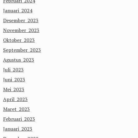
Februari 2024
Januari 2024
Desember 2023
November 2023
Oktober 2023
September 2023
Agustus 2023
Juli 2023
Juni 2023
Mei 2023
April 2023
Maret 2023
Februari 2023
Januari 2023