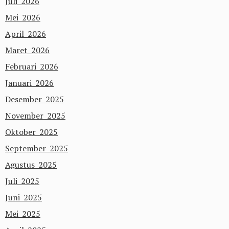
Juli 2026
Mei 2026
April 2026
Maret 2026
Februari 2026
Januari 2026
Desember 2025
November 2025
Oktober 2025
September 2025
Agustus 2025
Juli 2025
Juni 2025
Mei 2025