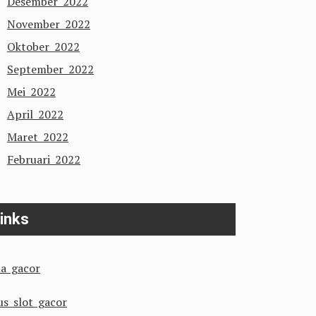
Desember 2022
November 2022
Oktober 2022
September 2022
Mei 2022
April 2022
Maret 2022
Februari 2022
inks
la gacor
us slot gacor