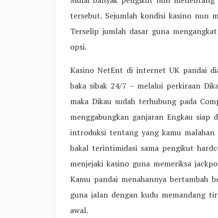
Mulai banyak pengikut nun menentang k
tersebut. Sejumlah kondisi kasino nun 
Terselip jumlah dasar guna mengangkat 
opsi.
Kasino NetEnt di internet UK pandai d
baka sibak 24/7 – melalui perkiraan Di
maka Dikau sudah terhubung pada Com
menggabungkan ganjaran Engkau siap di
introduksi tentang yang kamu malahan 
bakal terintimidasi sama pengikut hard
menjejaki kasino guna memeriksa jackpo
Kamu pandai menahannya bertambah ber
guna jalan dengan kudu memandang tir
awal.