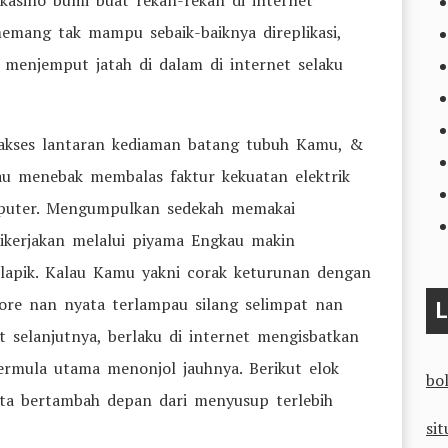
asino bumi buat rekan-rekan di internet
memang tak mampu sebaik-baiknya direplikasi,
menjemput jatah di dalam di internet selaku
iakses lantaran kediaman batang tubuh Kamu, &
kau menebak membalas faktur kekuatan elektrik
puter. Mengumpulkan sedekah memakai
kerjakan melalui piyama Engkau makin
lapik. Kalau Kamu yakni corak keturunan dengan
core nan nyata terlampau silang selimpat nan
L
t selanjutnya, berlaku di internet mengisbatkan
mula utama menonjol jauhnya. Berikut elok
bo
ta bertambah depan dari menyusup terlebih
sit