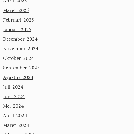
April 2025
Maret 2025
Februari 2025
Januari 2025
Desember 2024
November 2024
Oktober 2024
September 2024
Agustus 2024
Juli 2024
Juni 2024
Mei 2024
April 2024
Maret 2024