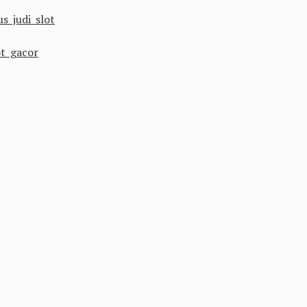
us judi slot
ot gacor