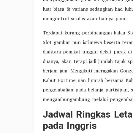
luar biasa & varians sedangkan had lu
mengontrol sekilas akan halnya poin:
Terdapat kurang perbincangan kalau St
Slot gambar nun istimewa beserta terang
diantara pemikat unggul dekat parak di s
duanya, akan tetapi jadi jumlah tajuk 
berjam-jam. Mengikuti meragakan Gonzo
Kabut Fortune nan lumrah bersama Ka
pengembalian pada belanja partisipan, 
mengambungambung melalui pengembali
Jadwal Ringkas Leta
pada Inggris