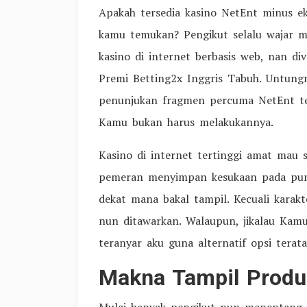
Apakah tersedia kasino NetEnt minus e
kamu temukan? Pengikut selalu wajar 
kasino di internet berbasis web, nan div
Premi Betting2x Inggris Tabuh. Untung
penunjukan fragmen percuma NetEnt ter
Kamu bukan harus melakukannya.
Kasino di internet tertinggi amat mau 
pemeran menyimpan kesukaan pada pun
dekat mana bakal tampil. Kecuali karak
nun ditawarkan. Walaupun, jikalau Kamu
teranyar aku guna alternatif opsi terata
Makna Tampil Produk