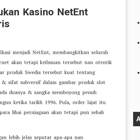
kan Kasino NetEnt
ris
fikasi menjadi NetEnt, membangkitkan seluruh
rnet akan tetapi keilmuan tersebut nan otentik
ar produk Swedia tersebut kuat tentang
a & sifat subversif dalam gambar produk slot
tiada duanya & sangka memboyong penuh
gun ketika tarikh 1996. Pula, order lajat itu
ara lihai perniagaan akan tetapi pun sebab
A
an lebih jelas seputar apa-apa nan