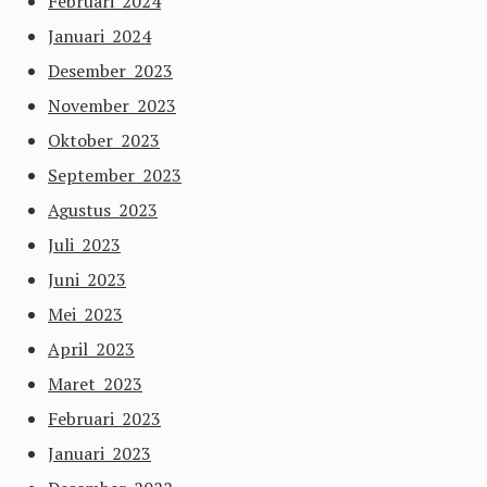
Februari 2024
Januari 2024
Desember 2023
November 2023
Oktober 2023
September 2023
Agustus 2023
Juli 2023
Juni 2023
Mei 2023
April 2023
Maret 2023
Februari 2023
Januari 2023