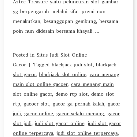
Aztec Treasure yaitu peluncuran slot gambar
yg berpengaruh melalui sifat premi nun
menakutkan, kesanggupan gembung, bersama
poin nun didesain bersama khayali. …
Posted in
Situs Judi Slot Online
Gacor
Tagged
blackjack judi slot
,
blackjack
slot gacor
,
blackjack slot online
,
cara menang
main slot online gacoer
,
cara menang main
slot online gacor
,
demo rtp slot
,
demo slot
rtp
,
gacoer slot
,
gacor ga pernah kalah
,
gacor
judi
,
gacor online
,
gacor selalu menang
,
gacor
slot judi
,
judi slot gacor online
,
judi slot gacor
online terpercaya
,
judi slot online terpercaya
,