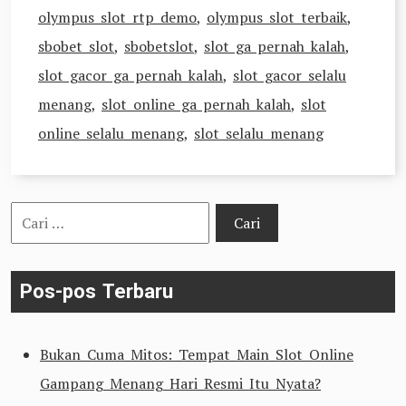
olympus slot rtp demo
,
olympus slot terbaik
,
sbobet slot
,
sbobetslot
,
slot ga pernah kalah
,
slot gacor ga pernah kalah
,
slot gacor selalu
menang
,
slot online ga pernah kalah
,
slot
online selalu menang
,
slot selalu menang
Cari
untuk:
Pos-pos Terbaru
Bukan Cuma Mitos: Tempat Main Slot Online
Gampang Menang Hari Resmi Itu Nyata?