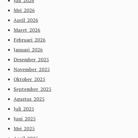
Juli 2026
Mei 2026
April 2026
Maret 2026
Februari 2026
Januari 2026
Desember 2025
November 2025
Oktober 2025
September 2025
Agustus 2025
Juli 2025
Juni 2025
Mei 2025