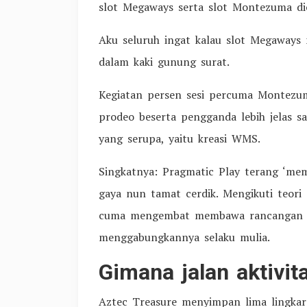
slot Megaways serta slot Montezuma d
Aku seluruh ingat kalau slot Megaways 
dalam kaki gunung surat.
Kegiatan persen sesi percuma Montezu
prodeo beserta pengganda lebih jelas sa
yang serupa, yaitu kreasi WMS.
Singkatnya: Pragmatic Play terang ‘me
gaya nun tamat cerdik. Mengikuti teori s
cuma mengembat membawa rancangan sa
menggabungkannya selaku mulia.
Gimana jalan aktivit
Aztec Treasure menyimpan lima lingkara