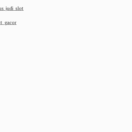
us judi slot
ot gacor