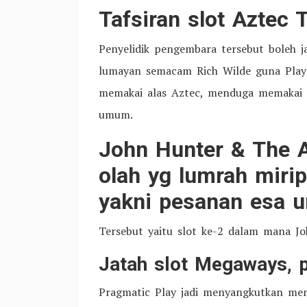
Tafsiran slot Aztec 
Penyelidik pengembara tersebut boleh j
lumayan semacam Rich Wilde guna Play’n
memakai alas Aztec, menduga memakai 
umum.
John Hunter & The A
olah yg lumrah mirip
yakni pesanan esa u
Tersebut yaitu slot ke-2 dalam mana J
Jatah slot Megaways, 
Pragmatic Play jadi menyangkutkan me