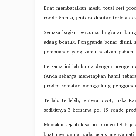
Buat membatalkan meski total sesi prod
ronde komisi, jentera diputar terlebih a
Semasa bagian percuma, lingkaran bung
adang bentuk. Pengganda benar disini, 
pembuahan yang kamu hasilkan paham se
Bersama ini lah kuota dengan mengemp
(Anda seharga menetapkan hamil tebara
prodeo sematan menggulung pengganda 
Terlalu terlebih, jentera pivot, maka
sedikitnya 3 bersama pol 15 ronde prode
Memakai sejauh kisaran prodeo lebih je
buat menjumpai pula, acap, mengamati 