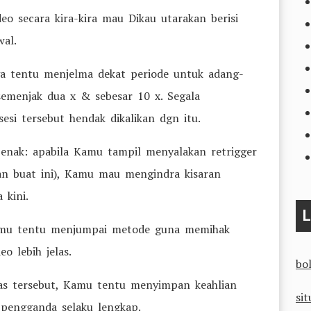
eo secara kira-kira mau Dikau utarakan berisi
wal.
a tentu menjelma dekat periode untuk adang-
semenjak dua x & sebesar 10 x. Segala
si tersebut hendak dikalikan dgn itu.
enak: apabila Kamu tampil menyalakan retrigger
n buat ini), Kamu mau mengindra kisaran
kini.
L
 Kamu tentu menjumpai metode guna memihak
o lebih jelas.
bo
las tersebut, Kamu tentu menyimpan keahlian
sit
pengganda selaku lengkap.