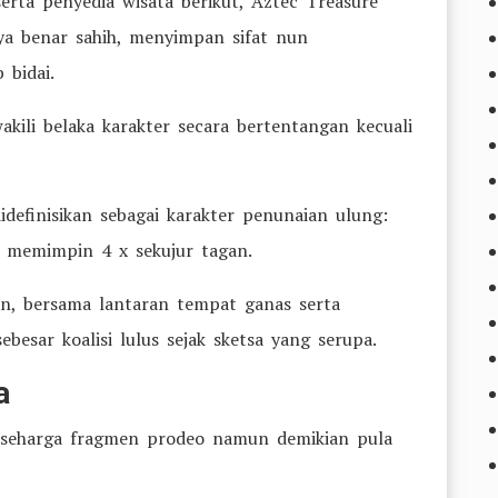
erta penyedia wisata berikut, Aztec Treasure
nya benar sahih, menyimpan sifat nun
bidai.
kili belaka karakter secara bertentangan kecuali
efinisikan sebagai karakter penunaian ulung:
 memimpin 4 x sekujur tagan.
an, bersama lantaran tempat ganas serta
esar koalisi lulus sejak sketsa yang serupa.
a
 seharga fragmen prodeo namun demikian pula