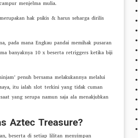
icampur menjelma mulia.
merupakan hak psikis & harus seharga dirilis
ma, pada mana Engkau pandai memihak pusaran
ma banyaknya 10 x beserta retriggers ketika biji
minjam’ penuh bersama melakukannya melalui
aya, itu ialah slot terkini yang tidak cuman
at yang serupa namun saja ala menakjubkan
as Aztec Treasure?
n, beserta di setiap lilitan menyimpan