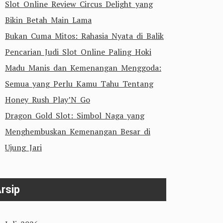
Slot Online Review Circus Delight yang
Bikin Betah Main Lama
Bukan Cuma Mitos: Rahasia Nyata di Balik
Pencarian Judi Slot Online Paling Hoki
Madu Manis dan Kemenangan Menggoda:
Semua yang Perlu Kamu Tahu Tentang
Honey Rush Play’N Go
Dragon Gold Slot: Simbol Naga yang
Menghembuskan Kemenangan Besar di
Ujung Jari
rsip