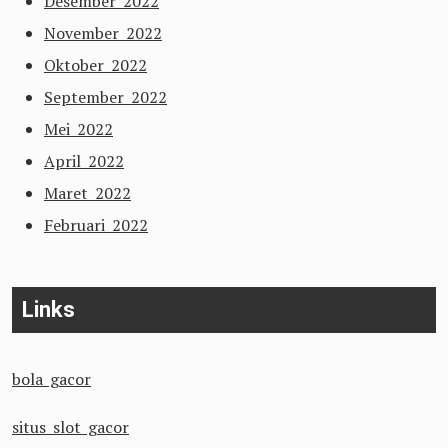
Desember 2022
November 2022
Oktober 2022
September 2022
Mei 2022
April 2022
Maret 2022
Februari 2022
Links
bola gacor
situs slot gacor