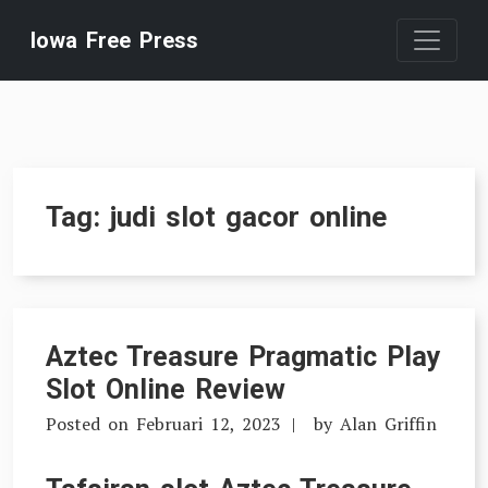
Skip
Iowa Free Press
to
content
Tag:
judi slot gacor online
Aztec Treasure Pragmatic Play
Slot Online Review
Posted on
Februari 12, 2023
by
Alan Griffin