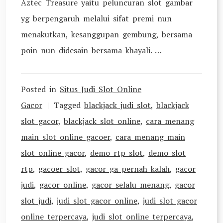
Aztec Treasure yaitu peluncuran slot gambar
yg berpengaruh melalui sifat premi nun
menakutkan, kesanggupan gembung, bersama
poin nun didesain bersama khayali. …
Posted in
Situs Judi Slot Online
Gacor
Tagged
blackjack judi slot
,
blackjack
slot gacor
,
blackjack slot online
,
cara menang
main slot online gacoer
,
cara menang main
slot online gacor
,
demo rtp slot
,
demo slot
rtp
,
gacoer slot
,
gacor ga pernah kalah
,
gacor
judi
,
gacor online
,
gacor selalu menang
,
gacor
slot judi
,
judi slot gacor online
,
judi slot gacor
online terpercaya
,
judi slot online terpercaya
,