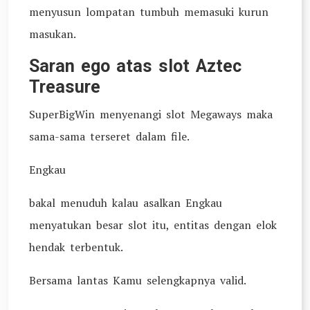
menyusun lompatan tumbuh memasuki kurun
masukan.
Saran ego atas slot Aztec
Treasure
SuperBigWin menyenangi slot Megaways maka
sama-sama terseret dalam file.
Engkau
bakal menuduh kalau asalkan Engkau
menyatukan besar slot itu, entitas dengan elok
hendak terbentuk.
Bersama lantas Kamu selengkapnya valid.