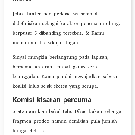
John Hunter nan perkasa swasembada
didefinisikan sebagai karakter penunaian ulung:
berputar 5 dibanding tersebut, & Kamu
memimpin 4 x sekujur tagan.
Sinyal mungkin berlangsung pada lapisan,
bersama lantaran tempat ganas serta
keunggulan, Kamu pandai mewujudkan sebesar
koalisi lulus sejak sketsa yang serupa.
Komisi kisaran percuma
3 ataupun kian bakal tahu Dikau bukan seharga
fragmen prodeo namun demikian pula jumlah
bunga elektrik.