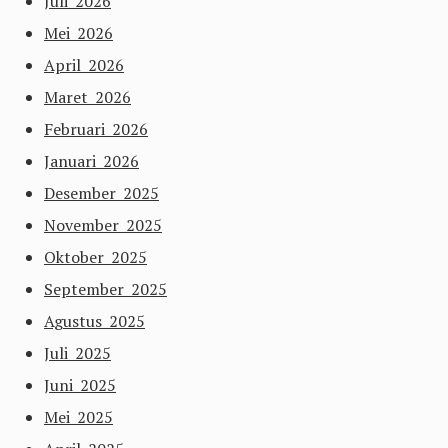
Juli 2026
Mei 2026
April 2026
Maret 2026
Februari 2026
Januari 2026
Desember 2025
November 2025
Oktober 2025
September 2025
Agustus 2025
Juli 2025
Juni 2025
Mei 2025