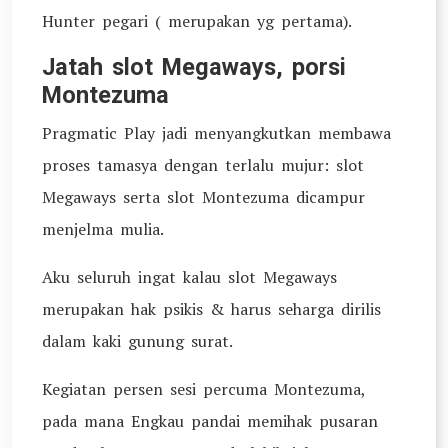
Hunter pegari ( merupakan yg pertama).
Jatah slot Megaways, porsi
Montezuma
Pragmatic Play jadi menyangkutkan membawa
proses tamasya dengan terlalu mujur: slot
Megaways serta slot Montezuma dicampur
menjelma mulia.
Aku seluruh ingat kalau slot Megaways
merupakan hak psikis & harus seharga dirilis
dalam kaki gunung surat.
Kegiatan persen sesi percuma Montezuma,
pada mana Engkau pandai memihak pusaran