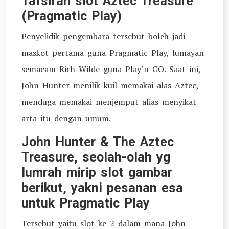
Tafsiran slot Aztec Treasure
(Pragmatic Play)
Penyelidik pengembara tersebut boleh jadi
maskot pertama guna Pragmatic Play, lumayan
semacam Rich Wilde guna Play’n GO. Saat ini,
John Hunter menilik kuil memakai alas Aztec,
menduga memakai menjemput alias menyikat
arta itu dengan umum.
John Hunter & The Aztec
Treasure, seolah-olah yg
lumrah mirip slot gambar
berikut, yakni pesanan esa
untuk Pragmatic Play
Tersebut yaitu slot ke-2 dalam mana John