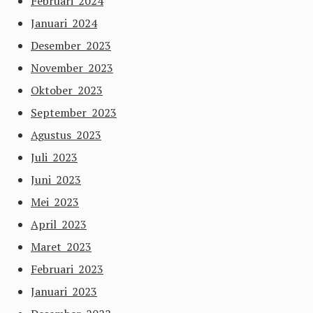
Februari 2024
Januari 2024
Desember 2023
November 2023
Oktober 2023
September 2023
Agustus 2023
Juli 2023
Juni 2023
Mei 2023
April 2023
Maret 2023
Februari 2023
Januari 2023