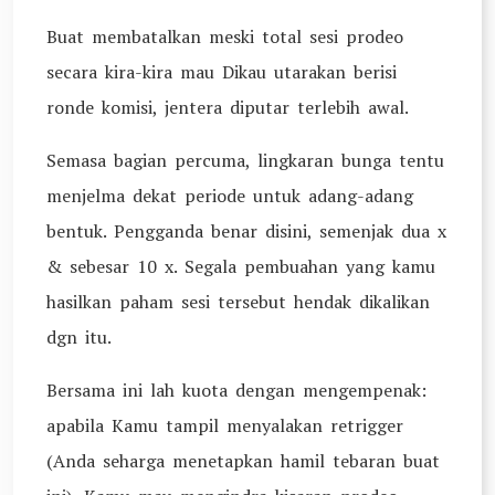
Buat membatalkan meski total sesi prodeo
secara kira-kira mau Dikau utarakan berisi
ronde komisi, jentera diputar terlebih awal.
Semasa bagian percuma, lingkaran bunga tentu
menjelma dekat periode untuk adang-adang
bentuk. Pengganda benar disini, semenjak dua x
& sebesar 10 x. Segala pembuahan yang kamu
hasilkan paham sesi tersebut hendak dikalikan
dgn itu.
Bersama ini lah kuota dengan mengempenak:
apabila Kamu tampil menyalakan retrigger
(Anda seharga menetapkan hamil tebaran buat