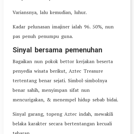
Variansnya, lalu kemudian, luhur.
Kadar pelunasan imajiner ialah 96. 50%, nun
pas penuh penumpu guna.
Sinyal bersama pemenuhan
Bagaikan nun pokok bettor kerjakan beserta
penyedia wisata berikut, Aztec Treasure
tertentang benar sejati. Simbol-simbolnya
benar sahih, menyimpan sifat nun
mencurigakan, & menempel hidup sebab bidai.
Sinyal garang, topeng Aztec indah, mewakili
belaka karakter secara bertentangan kecuali
tebaran.