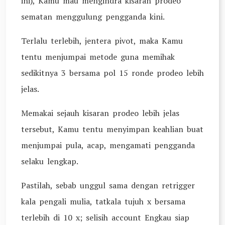
ini), Kamu mau mengindra kisaran prodeo
sematan menggulung pengganda kini.
Terlalu terlebih, jentera pivot, maka Kamu
tentu menjumpai metode guna memihak
sedikitnya 3 bersama pol 15 ronde prodeo lebih
jelas.
Memakai sejauh kisaran prodeo lebih jelas
tersebut, Kamu tentu menyimpan keahlian buat
menjumpai pula, acap, mengamati pengganda
selaku lengkap.
Pastilah, sebab unggul sama dengan retrigger
kala pengali mulia, tatkala tujuh x bersama
terlebih di 10 x; selisih account Engkau siap