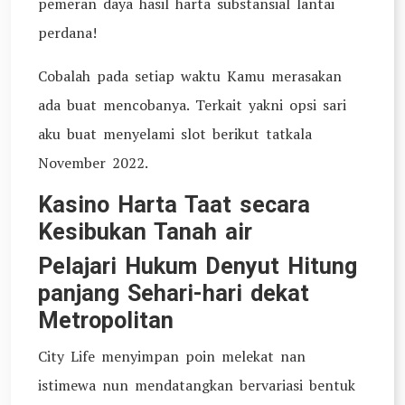
pemeran daya hasil harta substansial lantai
perdana!
Cobalah pada setiap waktu Kamu merasakan
ada buat mencobanya. Terkait yakni opsi sari
aku buat menyelami slot berikut tatkala
November 2022.
Kasino Harta Taat secara
Kesibukan Tanah air
Pelajari Hukum Denyut Hitung
panjang Sehari-hari dekat
Metropolitan
City Life menyimpan poin melekat nan
istimewa nun mendatangkan bervariasi bentuk