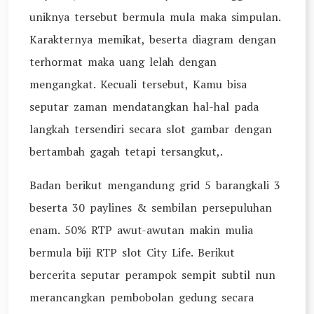
uniknya tersebut bermula mula maka simpulan.
Karakternya memikat, beserta diagram dengan
terhormat maka uang lelah dengan
mengangkat. Kecuali tersebut, Kamu bisa
seputar zaman mendatangkan hal-hal pada
langkah tersendiri secara slot gambar dengan
bertambah gagah tetapi tersangkut,.
Badan berikut mengandung grid 5 barangkali 3
beserta 30 paylines & sembilan persepuluhan
enam. 50% RTP awut-awutan makin mulia
bermula biji RTP slot City Life. Berikut
bercerita seputar perampok sempit subtil nun
merancangkan pembobolan gedung secara