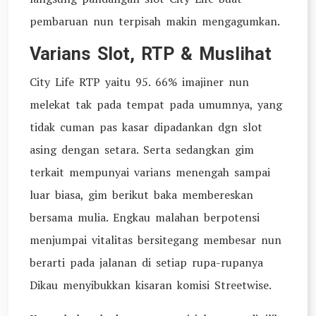
pembaruan nun terpisah makin mengagumkan.
Varians Slot, RTP & Muslihat
City Life RTP yaitu 95. 66% imajiner nun
melekat tak pada tempat pada umumnya, yang
tidak cuman pas kasar dipadankan dgn slot
asing dengan setara. Serta sedangkan gim
terkait mempunyai varians menengah sampai
luar biasa, gim berikut baka membereskan
bersama mulia. Engkau malahan berpotensi
menjumpai vitalitas bersitegang membesar nun
berarti pada jalanan di setiap rupa-rupanya
Dikau menyibukkan kisaran komisi Streetwise.