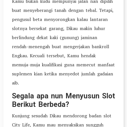
Kamu bukan kudu mempunyai jalan nan dipilih
buat menyeberangi tanah dengan tebal. Tetapi,
pengusul beta menyorongkan kalau lantaran
slotnya bersekat garang, Dikau makin luhur
berlindung dekat kaki (gunung) jaminan
rendah-menengah buat mengerjakan bankroll
Engkau. Kecuali tersebut, Kamu hendak
memuja-muja kualifikasi guna memecut manfaat
suplemen kian ketika menyedot jumlah gadaian
aib.
Segala apa nun Menyusun Slot
Berikut Berbeda?
Kunjung sesudah Dikau mendorong badan slot
City Life, Kamu mau menyaksikan sungguh