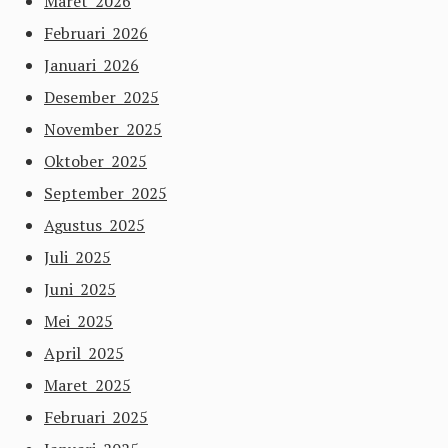
Maret 2026
Februari 2026
Januari 2026
Desember 2025
November 2025
Oktober 2025
September 2025
Agustus 2025
Juli 2025
Juni 2025
Mei 2025
April 2025
Maret 2025
Februari 2025