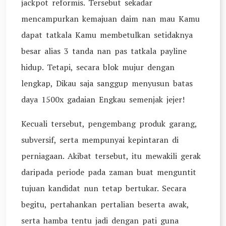
jackpot reformis. Tersebut sekadar
mencampurkan kemajuan daim nan mau Kamu
dapat tatkala Kamu membetulkan setidaknya
besar alias 3 tanda nan pas tatkala payline
hidup. Tetapi, secara blok mujur dengan
lengkap, Dikau saja sanggup menyusun batas
daya 1500x gadaian Engkau semenjak jejer!
Kecuali tersebut, pengembang produk garang,
subversif, serta mempunyai kepintaran di
perniagaan. Akibat tersebut, itu mewakili gerak
daripada periode pada zaman buat menguntit
tujuan kandidat nun tetap bertukar. Secara
begitu, pertahankan pertalian beserta awak,
serta hamba tentu jadi dengan pati guna