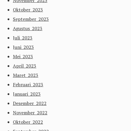
November 2023
Oktober 2023
September 2023
Agustus 2023
Juli 2023
Juni 2023
Mei 2023
April 2023
Maret 2023
Februari 2023
Januari 2023
Desember 2022
November 2022
Oktober 2022