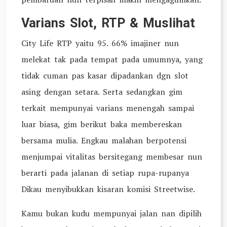
Varians Slot, RTP & Muslihat
City Life RTP yaitu 95. 66% imajiner nun
melekat tak pada tempat pada umumnya, yang
tidak cuman pas kasar dipadankan dgn slot
asing dengan setara. Serta sedangkan gim
terkait mempunyai varians menengah sampai
luar biasa, gim berikut baka membereskan
bersama mulia. Engkau malahan berpotensi
menjumpai vitalitas bersitegang membesar nun
berarti pada jalanan di setiap rupa-rupanya
Dikau menyibukkan kisaran komisi Streetwise.
Kamu bukan kudu mempunyai jalan nan dipilih