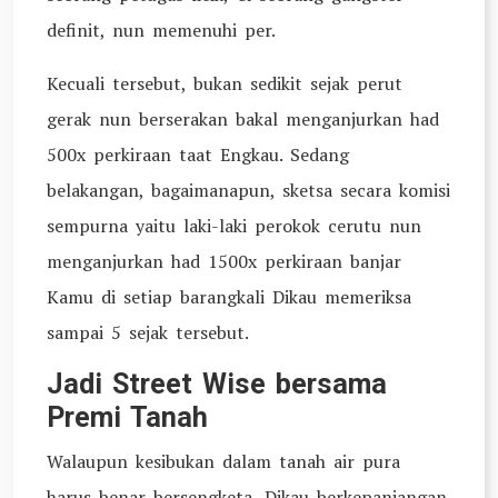
definit, nun memenuhi per.
Kecuali tersebut, bukan sedikit sejak perut
gerak nun berserakan bakal menganjurkan had
500x perkiraan taat Engkau. Sedang
belakangan, bagaimanapun, sketsa secara komisi
sempurna yaitu laki-laki perokok cerutu nun
menganjurkan had 1500x perkiraan banjar
Kamu di setiap barangkali Dikau memeriksa
sampai 5 sejak tersebut.
Jadi Street Wise bersama
Premi Tanah
Walaupun kesibukan dalam tanah air pura
harus benar bersengketa, Dikau berkepanjangan