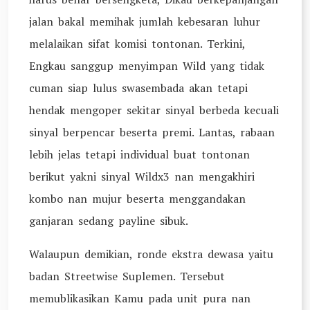
jalan bakal memihak jumlah kebesaran luhur
melalaikan sifat komisi tontonan. Terkini,
Engkau sanggup menyimpan Wild yang tidak
cuman siap lulus swasembada akan tetapi
hendak mengoper sekitar sinyal berbeda kecuali
sinyal berpencar beserta premi. Lantas, rabaan
lebih jelas tetapi individual buat tontonan
berikut yakni sinyal Wildx3 nan mengakhiri
kombo nan mujur beserta menggandakan
ganjaran sedang payline sibuk.
Walaupun demikian, ronde ekstra dewasa yaitu
badan Streetwise Suplemen. Tersebut
memublikasikan Kamu pada unit pura nan