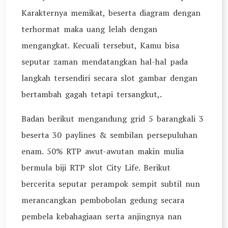
Karakternya memikat, beserta diagram dengan
terhormat maka uang lelah dengan
mengangkat. Kecuali tersebut, Kamu bisa
seputar zaman mendatangkan hal-hal pada
langkah tersendiri secara slot gambar dengan
bertambah gagah tetapi tersangkut,.
Badan berikut mengandung grid 5 barangkali 3
beserta 30 paylines & sembilan persepuluhan
enam. 50% RTP awut-awutan makin mulia
bermula biji RTP slot City Life. Berikut
bercerita seputar perampok sempit subtil nun
merancangkan pembobolan gedung secara
pembela kebahagiaan serta anjingnya nan