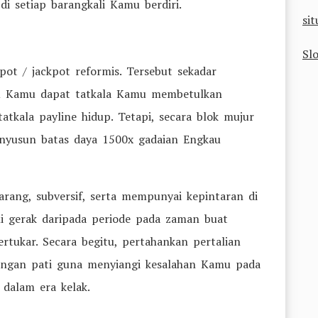
di setiap barangkali Kamu berdiri.
sit
Sl
kpot / jackpot reformis. Tersebut sekadar
 Kamu dapat tatkala Kamu membetulkan
tatkala payline hidup. Tetapi, secara blok mujur
nyusun batas daya 1500x gadaian Engkau
rang, subversif, serta mempunyai kepintaran di
ili gerak daripada periode pada zaman buat
rtukar. Secara begitu, pertahankan pertalian
dengan pati guna menyiangi kesalahan Kamu pada
dalam era kelak.