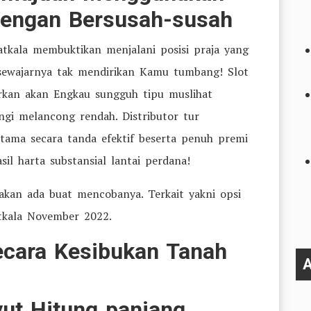
dengan Bersusah-susah
tkala membuktikan menjalani posisi praja yang
sewajarnya tak mendirikan Kamu tumbang! Slot
rkan akan Engkau sungguh tipu muslihat
i melancong rendah. Distributor tur
tama secara tanda efektif beserta penuh premi
l harta substansial lantai perdana!
kan ada buat mencobanya. Terkait yakni opsi
atkala November 2022.
ecara Kesibukan Tanah
A
ut Hitung panjang