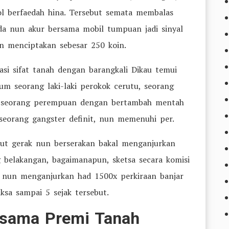
ol berfaedah hina. Tersebut semata membalas
a nun akur bersama mobil tumpuan jadi sinyal
an menciptakan sebesar 250 koin.
asi sifat tanah dengan barangkali Dikau temui
um seorang laki-laki perokok cerutu, seorang
, seorang perempuan dengan bertambah mentah
 seorang gangster definit, nun memenuhi per.
perut gerak nun berserakan bakal menganjurkan
 belakangan, bagaimanapun, sketsa secara komisi
u nun menganjurkan had 1500x perkiraan banjar
ksa sampai 5 sejak tersebut.
ersama Premi Tanah