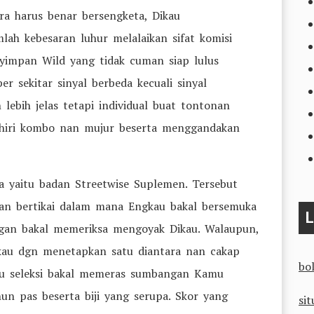
ra harus benar bersengketa, Dikau
lah kebesaran luhur melalaikan sifat komisi
yimpan Wild yang tidak cuman siap lulus
 sekitar sinyal berbeda kecuali sinyal
 lebih jelas tetapi individual buat tontonan
khiri kombo nan mujur beserta menggandakan
a yaitu badan Streetwise Suplemen. Tersebut
an bertikai dalam mana Engkau bakal bersemuka
L
an bakal memeriksa mengoyak Dikau. Walaupun,
au dgn menetapkan satu diantara nan cakap
bo
u seleksi bakal memeras sumbangan Kamu
n pas beserta biji yang serupa. Skor yang
sit