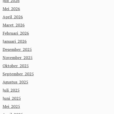
Juli 2026
Mei 2026
April 2026
Maret 2026
Februari 2026
Januari 2026
Desember 2025
November 2025
Oktober 2025
September 2025
Agustus 2025
Juli 2025
Juni 2025
Mei 2025