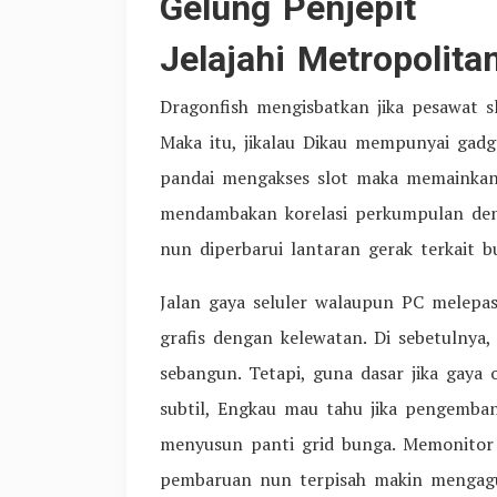
Gelung Penjepit
Jelajahi Metropolita
Dragonfish mengisbatkan jika pesawat sl
Maka itu, jikalau Dikau mempunyai gad
pandai mengakses slot maka memainkann
mendambakan korelasi perkumpulan den
nun diperbarui lantaran gerak terkait 
Jalan gaya seluler walaupun PC melepa
grafis dengan kelewatan. Di sebetulnya
sebangun. Tetapi, guna dasar jika gay
subtil, Engkau mau tahu jika pengemba
menyusun panti grid bunga. Memonitor 
pembaruan nun terpisah makin mengag