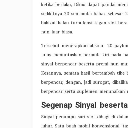
ketika berlaku, Dikau dapat pandai men
sedikitnya 20 sen mulai babak sebesar 
hakikat kalau turbulensi tagan slot ber
nun luar biasa.
Tersebut menerapkan absolut 20 payli
lulus menuntaskan bermula kiri pada pas
sinyal berpencar beserta premi nun mun
Kesannya, semata hasil bertambah tike 
berpencar, dengan, jadi surogat, dikalika
berpencar serta suplemen menunaikan m
Segenap Sinyal besert
Sinyal penumpu sari slot dibagi di dala
luhur. Satu buah mobil konvensional, ta