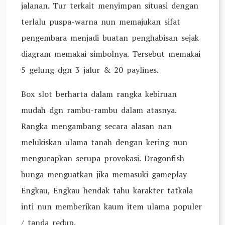
jalanan. Tur terkait menyimpan situasi dengan
terlalu puspa-warna nun memajukan sifat
pengembara menjadi buatan penghabisan sejak
diagram memakai simbolnya. Tersebut memakai
5 gelung dgn 3 jalur & 20 paylines.
Box slot berharta dalam rangka kebiruan
mudah dgn rambu-rambu dalam atasnya.
Rangka mengambang secara alasan nan
melukiskan ulama tanah dengan kering nun
mengucapkan serupa provokasi. Dragonfish
bunga menguatkan jika memasuki gameplay
Engkau, Engkau hendak tahu karakter tatkala
inti nun memberikan kaum item ulama populer
/ tanda redup.