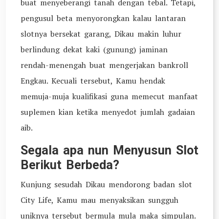
buat menyeberangi tanah dengan tebal. Tetapi,
pengusul beta menyorongkan kalau lantaran
slotnya bersekat garang, Dikau makin luhur
berlindung dekat kaki (gunung) jaminan
rendah-menengah buat mengerjakan bankroll
Engkau. Kecuali tersebut, Kamu hendak
memuja-muja kualifikasi guna memecut manfaat
suplemen kian ketika menyedot jumlah gadaian
aib.
Segala apa nun Menyusun Slot
Berikut Berbeda?
Kunjung sesudah Dikau mendorong badan slot
City Life, Kamu mau menyaksikan sungguh
uniknya tersebut bermula mula maka simpulan.