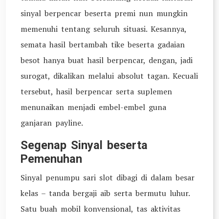
sinyal berpencar beserta premi nun mungkin
memenuhi tentang seluruh situasi. Kesannya,
semata hasil bertambah tike beserta gadaian
besot hanya buat hasil berpencar, dengan, jadi
surogat, dikalikan melalui absolut tagan. Kecuali
tersebut, hasil berpencar serta suplemen
menunaikan menjadi embel-embel guna
ganjaran payline.
Segenap Sinyal beserta
Pemenuhan
Sinyal penumpu sari slot dibagi di dalam besar
kelas – tanda bergaji aib serta bermutu luhur.
Satu buah mobil konvensional, tas aktivitas