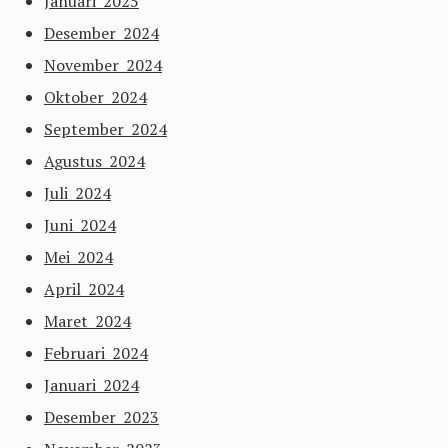
Januari 2025
Desember 2024
November 2024
Oktober 2024
September 2024
Agustus 2024
Juli 2024
Juni 2024
Mei 2024
April 2024
Maret 2024
Februari 2024
Januari 2024
Desember 2023