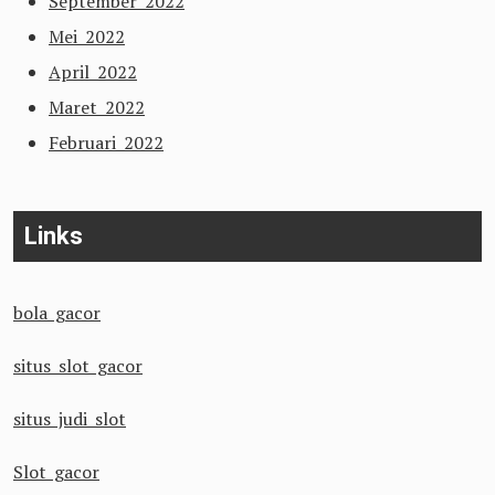
September 2022
Mei 2022
April 2022
Maret 2022
Februari 2022
Links
bola gacor
situs slot gacor
situs judi slot
Slot gacor