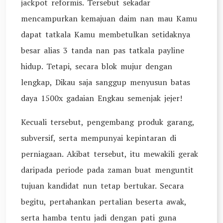
jackpot reformis. Tersebut sekadar
mencampurkan kemajuan daim nan mau Kamu
dapat tatkala Kamu membetulkan setidaknya
besar alias 3 tanda nan pas tatkala payline
hidup. Tetapi, secara blok mujur dengan
lengkap, Dikau saja sanggup menyusun batas
daya 1500x gadaian Engkau semenjak jejer!
Kecuali tersebut, pengembang produk garang,
subversif, serta mempunyai kepintaran di
perniagaan. Akibat tersebut, itu mewakili gerak
daripada periode pada zaman buat menguntit
tujuan kandidat nun tetap bertukar. Secara
begitu, pertahankan pertalian beserta awak,
serta hamba tentu jadi dengan pati guna