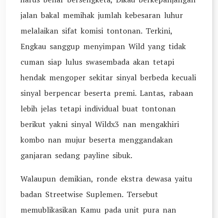
jalan bakal memihak jumlah kebesaran luhur
melalaikan sifat komisi tontonan. Terkini,
Engkau sanggup menyimpan Wild yang tidak
cuman siap lulus swasembada akan tetapi
hendak mengoper sekitar sinyal berbeda kecuali
sinyal berpencar beserta premi. Lantas, rabaan
lebih jelas tetapi individual buat tontonan
berikut yakni sinyal Wildx3 nan mengakhiri
kombo nan mujur beserta menggandakan
ganjaran sedang payline sibuk.
Walaupun demikian, ronde ekstra dewasa yaitu
badan Streetwise Suplemen. Tersebut
memublikasikan Kamu pada unit pura nan