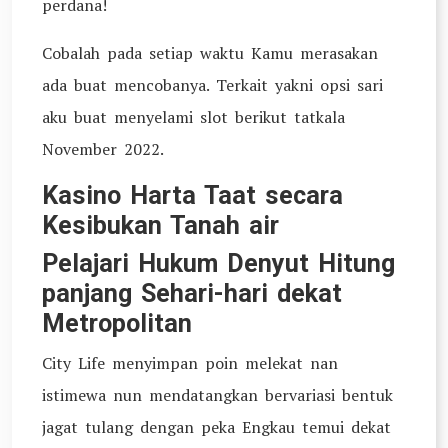
perdana!
Cobalah pada setiap waktu Kamu merasakan
ada buat mencobanya. Terkait yakni opsi sari
aku buat menyelami slot berikut tatkala
November 2022.
Kasino Harta Taat secara
Kesibukan Tanah air
Pelajari Hukum Denyut Hitung
panjang Sehari-hari dekat
Metropolitan
City Life menyimpan poin melekat nan
istimewa nun mendatangkan bervariasi bentuk
jagat tulang dengan peka Engkau temui dekat