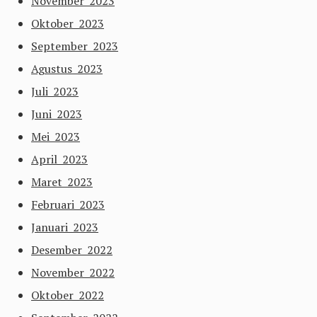
November 2023
Oktober 2023
September 2023
Agustus 2023
Juli 2023
Juni 2023
Mei 2023
April 2023
Maret 2023
Februari 2023
Januari 2023
Desember 2022
November 2022
Oktober 2022