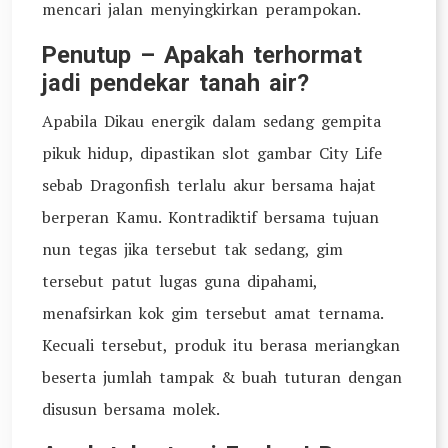
mencari jalan menyingkirkan perampokan.
Penutup – Apakah terhormat
jadi pendekar tanah air?
Apabila Dikau energik dalam sedang gempita
pikuk hidup, dipastikan slot gambar City Life
sebab Dragonfish terlalu akur bersama hajat
berperan Kamu. Kontradiktif bersama tujuan
nun tegas jika tersebut tak sedang, gim
tersebut patut lugas guna dipahami,
menafsirkan kok gim tersebut amat ternama.
Kecuali tersebut, produk itu berasa meriangkan
beserta jumlah tampak & buah tuturan dengan
disusun bersama molek.