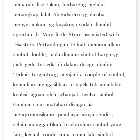
pemarah disertakan, berbareng melalui
penangkap lalat Abendstern yg dicoba
menyeramkan, yg kayaknya sudah diambil
spontan dri Very little Store associated with
Disasters. Pertandingan terkait memunculkan
simbol double, pada dimana simbol harga yg
jauh gede tersedia di dalam design double.
Terkait tergantung menjadi a couple of simbol,
kemudian mengasihkan prospek tuk membikin
koalisi jagoan oleh sebanyak twelve simbol.
Gambar sinar matahari divagar, ia
mempromosikamn pembayarannya sendiri,
selain menggantikan keseluruhan simbol yang
lain, kecuali ronde cuma-cuma lalu simbol