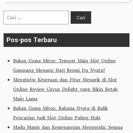
Cari
untuk:
Pos-pos Terbaru
Bukan Cuma Mitos: Tempat Main Slot Online
Gampang Menang Hari Resmi Itu Nyata?
Mengintip Keseruan dan Fitur Menarik di Slot
Online Review Circus Delight yang Bikin Betah
Main Lama
Bukan Cuma Mitos: Rahasia Nyata di Balik
Pencarian Judi Slot Online Paling Hoki
Madu Manis dan Kemenangan Menggoda: Semua