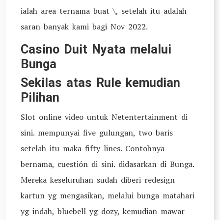
ialah area ternama buat \, setelah itu adalah
saran banyak kami bagi Nov 2022.
Casino Duit Nyata melalui
Bunga
Sekilas atas Rule kemudian
Pilihan
Slot online video untuk Netentertainment di
sini. mempunyai five gulungan, two baris
setelah itu maka fifty lines. Contohnya
bernama, cuestión di sini. didasarkan di Bunga.
Mereka keseluruhan sudah diberi redesign
kartun yg mengasikan, melalui bunga matahari
yg indah, bluebell yg dozy, kemudian mawar