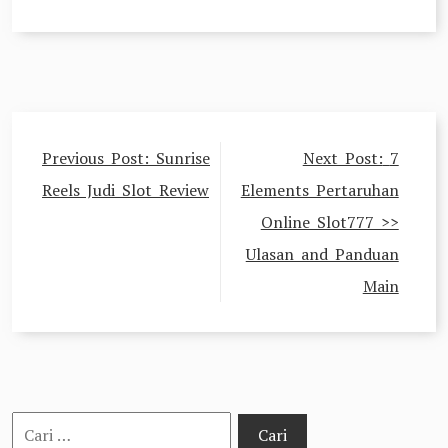
Navigasi
Previous Post:
Sunrise
Next Post:
7
pos
Reels Judi Slot Review
Elements Pertaruhan
Online Slot777 >>
Ulasan and Panduan
Main
Cari