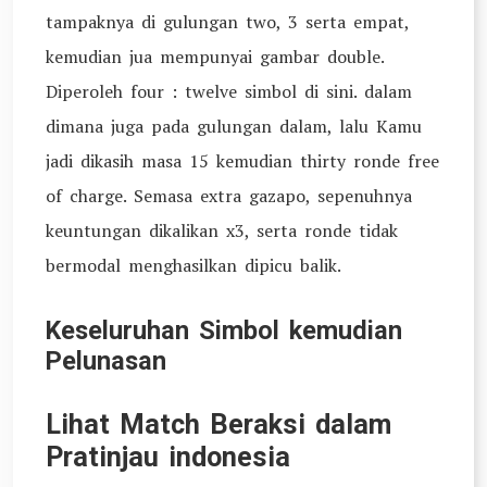
tampaknya di gulungan two, 3 serta empat,
kemudian jua mempunyai gambar double.
Diperoleh four : twelve simbol di sini. dalam
dimana juga pada gulungan dalam, lalu Kamu
jadi dikasih masa 15 kemudian thirty ronde free
of charge. Semasa extra gazapo, sepenuhnya
keuntungan dikalikan x3, serta ronde tidak
bermodal menghasilkan dipicu balik.
Keseluruhan Simbol kemudian
Pelunasan
Lihat Match Beraksi dalam
Pratinjau indonesia