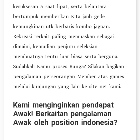
kesuksesan 3 saat lipat, serta belantara
bertumpuk memberikan Kita jauh gede
kemungkinan utk berbaris kombo jagoan.
Rekreasi terkait paling memuaskan sebagai
dimaini, kemudian penjuru seleksian
membuatnya tentu luar biasa serta berguna.
Sudahkah Kamu proses Bunga? Silakan bagikan
pengalaman perseorangan Member atas games
melalui kunjungan yang lain ke site net kami.
Kami menginginkan pendapat
Awak! Berkaitan pengalaman
Awak oleh position indonesia?