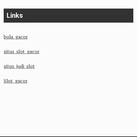
Links
bola gacor
situs slot gacor
situs judi slot
Slot gacor