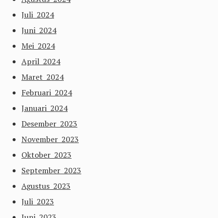
Juli 2024
Juni 2024
Mei 2024
April 2024
Maret 2024
Februari 2024
Januari 2024
Desember 2023
November 2023
Oktober 2023
September 2023
Agustus 2023
Juli 2023
Juni 2023