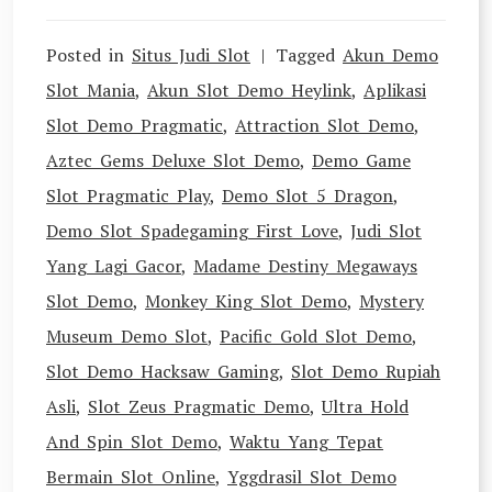
Posted in
Situs Judi Slot
Tagged
Akun Demo
Slot Mania
,
Akun Slot Demo Heylink
,
Aplikasi
Slot Demo Pragmatic
,
Attraction Slot Demo
,
Aztec Gems Deluxe Slot Demo
,
Demo Game
Slot Pragmatic Play
,
Demo Slot 5 Dragon
,
Demo Slot Spadegaming First Love
,
Judi Slot
Yang Lagi Gacor
,
Madame Destiny Megaways
Slot Demo
,
Monkey King Slot Demo
,
Mystery
Museum Demo Slot
,
Pacific Gold Slot Demo
,
Slot Demo Hacksaw Gaming
,
Slot Demo Rupiah
Asli
,
Slot Zeus Pragmatic Demo
,
Ultra Hold
And Spin Slot Demo
,
Waktu Yang Tepat
Bermain Slot Online
,
Yggdrasil Slot Demo