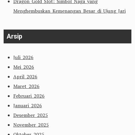
Dragon Gold Slot: Simbol Naga yang
Menghembuskan Kemenangan Besar di Ujung Jari
Arsip
Juli 2026
Mei 2026
April 2026
Maret 2026
Februari 2026
Januari 2026
Desember 2025
November 2025
Oktober 2025