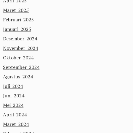
April 2025
Maret 2025
Februari 2025
Januari 2025
Desember 2024
November 2024
Oktober 2024
September 2024
Agustus 2024
Juli 2024
Juni 2024
Mei 2024
April 2024
Maret 2024