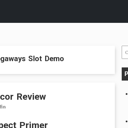
Car
gaways Slot Demo
un
P
acor Review
fin
pect Primer