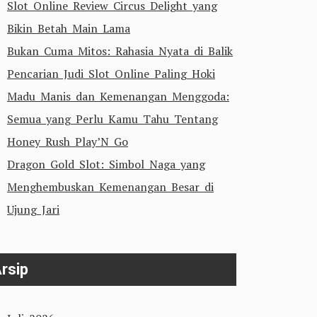
Slot Online Review Circus Delight yang
Bikin Betah Main Lama
Bukan Cuma Mitos: Rahasia Nyata di Balik
Pencarian Judi Slot Online Paling Hoki
Madu Manis dan Kemenangan Menggoda:
Semua yang Perlu Kamu Tahu Tentang
Honey Rush Play’N Go
Dragon Gold Slot: Simbol Naga yang
Menghembuskan Kemenangan Besar di
Ujung Jari
rsip