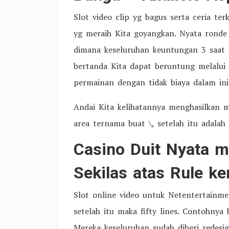
Slot video clip yg bagus serta ceria te
yg meraih Kita goyangkan. Nyata ronde 
dimana keseluruhan keuntungan 3 saat li
bertanda Kita dapat beruntung melalui
permainan dengan tidak biaya dalam ini
Andai Kita kelihatannya menghasilkan m
area ternama buat \, setelah itu adala
Casino Duit Nyata m
Sekilas atas Rule k
Slot online video untuk Netentertainme
setelah itu maka fifty lines. Contohnya 
Mereka keseluruhan sudah diberi redesi