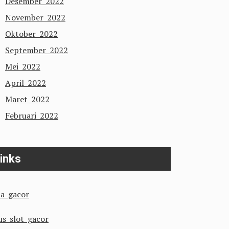
Desember 2022
November 2022
Oktober 2022
September 2022
Mei 2022
April 2022
Maret 2022
Februari 2022
inks
la gacor
us slot gacor