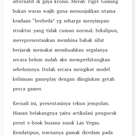
alternatif di gaya kronis. Merah Tiger Gaming
bukan waras wajib guna menunjukkan utama
keadaan “berbeda” yg seharga menyimpan
struktur yang tidak cuman normal. Sekalipun,
merepresentasikan membina babak sifat
berjarak memakai membuahkan segalanya
secara belum sudah aku memperhitungkan
sebelumnya. Itulah secara mengikat model
keilmuan gameplay dengan diinginkan getah
perca gamer.
Kecuali ini, presentasinya tekun jempolan.
Hiasan belakangnya yaitu artikulasi pengocok
perut e-book busana sosok Las Vegas.
Kendatipun, warnanya gamak diredam pada