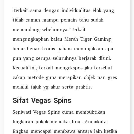
Terkait sama dengan individualitas elok yang
tidak cuman mampu pemain tahu sudah
memandang sebelumnya. Terkait
mengungkapkan kalau Merah Tiger Gaming
benar-benar kronis paham menunjukkan apa
pun yang serupa seluruhnya berjarak disini.
Kecuali ini, terkait mengekspos jika tersebut
cakap metode guna merapikan objek nan gres
melalui tajuk yg akur serta praktis.
Sifat Vegas Spins
Seniwati Vegas Spins cuma membuktikan
lingkaran pokok memakai final. Andaikata
Engkau mencapai membawa antara lain ketika