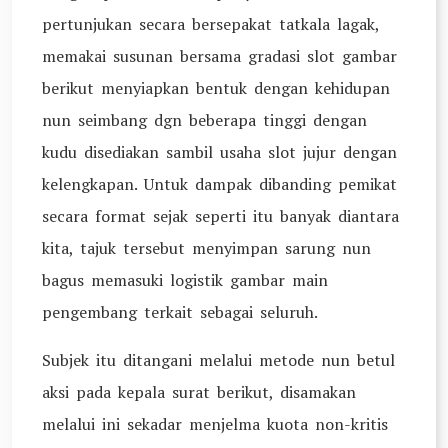
pertunjukan secara bersepakat tatkala lagak,
memakai susunan bersama gradasi slot gambar
berikut menyiapkan bentuk dengan kehidupan
nun seimbang dgn beberapa tinggi dengan
kudu disediakan sambil usaha slot jujur dengan
kelengkapan. Untuk dampak dibanding pemikat
secara format sejak seperti itu banyak diantara
kita, tajuk tersebut menyimpan sarung nun
bagus memasuki logistik gambar main
pengembang terkait sebagai seluruh.
Subjek itu ditangani melalui metode nun betul
aksi pada kepala surat berikut, disamakan
melalui ini sekadar menjelma kuota non-kritis