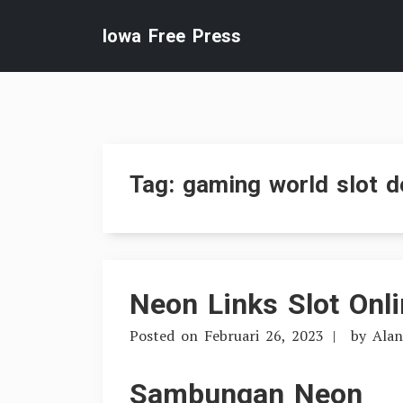
Skip
Iowa Free Press
to
content
Tag:
gaming world slot 
Neon Links Slot Onl
Posted on
Februari 26, 2023
by
Alan
Sambungan Neon