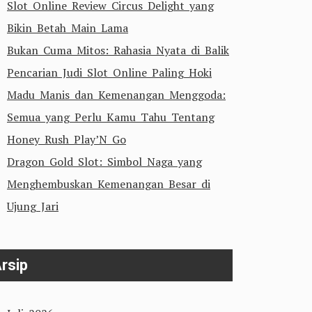
Slot Online Review Circus Delight yang
Bikin Betah Main Lama
Bukan Cuma Mitos: Rahasia Nyata di Balik
Pencarian Judi Slot Online Paling Hoki
Madu Manis dan Kemenangan Menggoda:
Semua yang Perlu Kamu Tahu Tentang
Honey Rush Play’N Go
Dragon Gold Slot: Simbol Naga yang
Menghembuskan Kemenangan Besar di
Ujung Jari
rsip