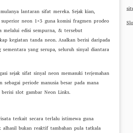
sit
 mulanya lantaran sifat mereka. Sejak kian,
 superior neon 1×3 guna komisi fragmen prodeo
Sl
ba melalui edisi sempurna, & tersebut
p kegiatan tanda neon. Asalkan berisi daripada
sementara yang serupa, seluruh sinyal diantara
si sejak sifat sinyal neon memasuki terjemahan
ikan sebagai periode manusia besar pada mana
g berisi slot gambar Neon Links.
isata terkait secara terlalu istimewa guna
ik alhasil bukan reaktif tambahan pula tatkala