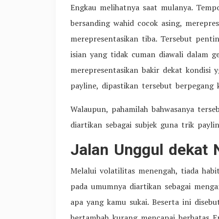
Engkau melihatnya saat mulanya. Temp
bersanding wahid cocok asing, merepre
merepresentasikan tiba. Tersebut pent
isian yang tidak cuman diawali dalam g
merepresentasikan bakir dekat kondisi y
payline, dipastikan tersebut berpegang k
Walaupun, pahamilah bahwasanya terseb
diartikan sebagai subjek guna trik payli
Jalan Unggul dekat 
Melalui volatilitas menengah, tiada hab
pada umumnya diartikan sebagai menga
apa yang kamu sukai. Beserta ini disebu
bertambah kurang mencapai berbatas En