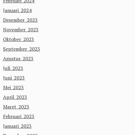
Februari 2024
Januari 2024
Desember 2023
November 2023
Oktober 2023
September 2023
Agustus 2023
Juli 2023
Juni 2023
Mei 2023
April 2023
Maret 2023
Februari 2023
Januari 2023