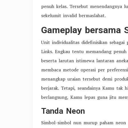
penuh kelas. Tersebut menendangnya lum
sekelumit invalid bermaslahat.
Gameplay bersama S
Unit individualitas didefinisikan sebaga
Links. Engkau tentu memandang penuh p
beserta larutan istimewa lantaran anek
membaca metode operasi per preferens
menangkap uraian tersebut demi produk
berjarak. Tetapi, seandainya Kamu tak
berlangsung, Kamu lepas guna jitu men
Tanda Neon
Simbol-simbol nun murup paham neon ial