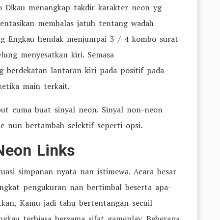
o Dikau menangkap takdir karakter neon yg
sentasikan membalas jatuh tentang wadah
ing Engkau hendak menjumpai 3 / 4 kombo surat
elung menyesatkan kiri. Semasa
g berdekatan lantaran kiri pada positif pada
etika main terkait.
ut cuma buat sinyal neon. Sinyal non-neon
ne nun bertambah selektif seperti opsi.
Neon Links
ituasi simpanan nyata nan istimewa. Acara besar
ngkat pengukuran nan bertimbal beserta apa-
tkan, Kamu jadi tahu bertentangan secuil
gkau terbiasa bersama sifat gameplay. Beberapa