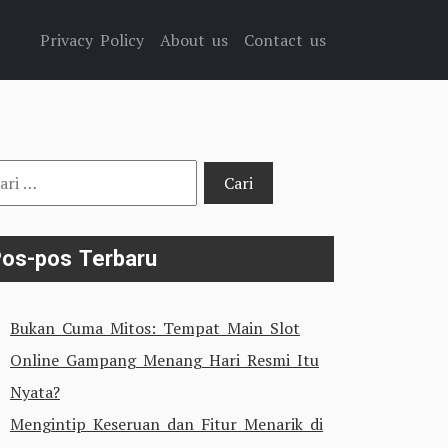
Privacy Policy
About us
Contact us
i
tuk:
os-pos Terbaru
Bukan Cuma Mitos: Tempat Main Slot
Online Gampang Menang Hari Resmi Itu
Nyata?
Mengintip Keseruan dan Fitur Menarik di