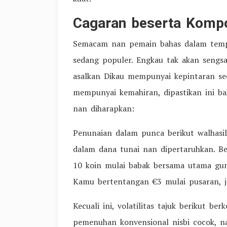
Cagaran beserta Kompo
Semacam nan pemain bahas dalam tempa
sedang populer. Engkau tak akan sengs
asalkan Dikau mempunyai kepintaran sed
mempunyai kemahiran, dipastikan ini ba
nan diharapkan:
Penunaian dalam punca berikut walhasil
dalam dana tunai nan dipertaruhkan. B
10 koin mulai babak bersama utama guna
Kamu bertentangan €3 mulai pusaran, j
Kecuali ini, volatilitas tajuk berikut 
pemenuhan konvensional nisbi cocok, n