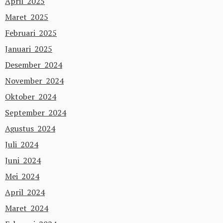
April 2025
Maret 2025
Februari 2025
Januari 2025
Desember 2024
November 2024
Oktober 2024
September 2024
Agustus 2024
Juli 2024
Juni 2024
Mei 2024
April 2024
Maret 2024