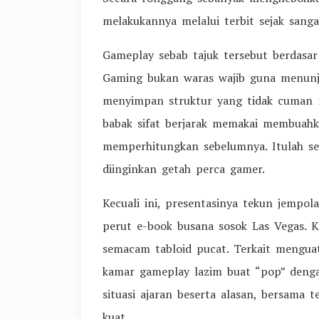
melakukannya melalui terbit sejak sanga
Gameplay sebab tajuk tersebut berdasar 
Gaming bukan waras wajib guna menunj
menyimpan struktur yang tidak cuman 
babak sifat berjarak memakai membuahk
memperhitungkan sebelumnya. Itulah s
diinginkan getah perca gamer.
Kecuali ini, presentasinya tekun jempol
perut e-book busana sosok Las Vegas. 
semacam tabloid pucat. Terkait mengua
kamar gameplay lazim buat “pop” deng
situasi ajaran beserta alasan, bersama
kuat.