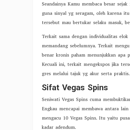
Seandainya Kamu membaca besar sejak 
guna sinyal yg seragam, oleh karena itu
tersebut mau bertukar selaku masuk, be
Terkait sama dengan individualitas el
memandang sebelumnya. Terkait mengu
benar kronis paham menunjukkan apa pun
Kecuali ini, terkait mengekspos jika t
gres melalui tajuk yg akur serta praktis.
Sifat Vegas Spins
Seniwati Vegas Spins cuma membuktikan
Engkau mencapai membawa antara lain k
mengacu 10 Vegas Spins. Itu yaitu pu
kadar adendum.