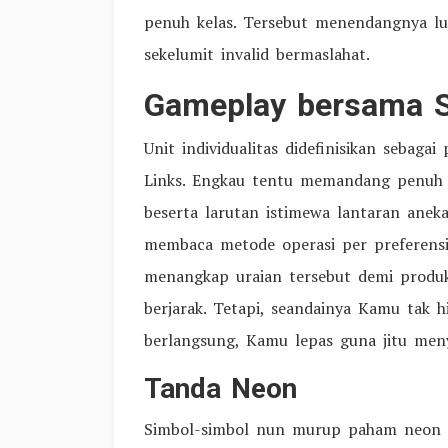
penuh kelas. Tersebut menendangnya lum
sekelumit invalid bermaslahat.
Gameplay bersama S
Unit individualitas didefinisikan sebaga
Links. Engkau tentu memandang penuh p
beserta larutan istimewa lantaran anek
membaca metode operasi per preferens
menangkap uraian tersebut demi produk
berjarak. Tetapi, seandainya Kamu tak
berlangsung, Kamu lepas guna jitu men
Tanda Neon
Simbol-simbol nun murup paham neon ial