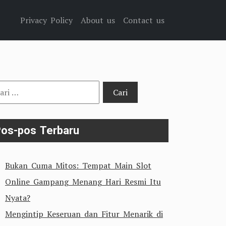
Privacy Policy
About us
Contact us
i
tuk:
os-pos Terbaru
Bukan Cuma Mitos: Tempat Main Slot
Online Gampang Menang Hari Resmi Itu
Nyata?
Mengintip Keseruan dan Fitur Menarik di