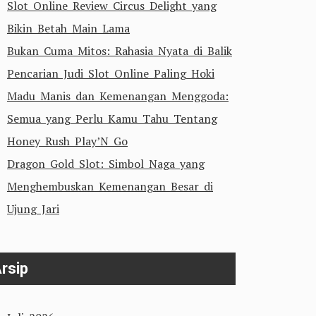
Slot Online Review Circus Delight yang
Bikin Betah Main Lama
Bukan Cuma Mitos: Rahasia Nyata di Balik
Pencarian Judi Slot Online Paling Hoki
Madu Manis dan Kemenangan Menggoda:
Semua yang Perlu Kamu Tahu Tentang
Honey Rush Play’N Go
Dragon Gold Slot: Simbol Naga yang
Menghembuskan Kemenangan Besar di
Ujung Jari
rsip