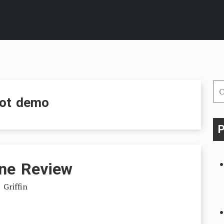
Car
lot demo
un
P
ine Review
 Griffin