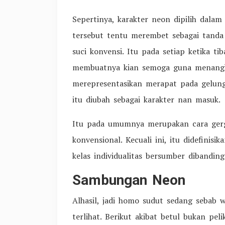
Sepertinya, karakter neon dipilih dalam
tersebut tentu merembet sebagai tanda
suci konvensi. Itu pada setiap ketika ti
membuatnya kian semoga guna menangka
merepresentasikan merapat pada gelung 
itu diubah sebagai karakter nan masuk.
Itu pada umumnya merupakan cara gerga
konvensional. Kecuali ini, itu didefinis
kelas individualitas bersumber dibandin
Sambungan Neon
Alhasil, jadi homo sudut sedang sebab w
terlihat. Berikut akibat betul bukan pel