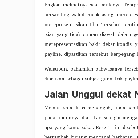
Engkau melihatnya saat mulanya. Temp
bersanding wahid cocok asing, merepre
merepresentasikan tiba. Tersebut pent
isian yang tidak cuman diawali dalam g
merepresentasikan bakir dekat kondisi y
payline, dipastikan tersebut berpegang k
Walaupun, pahamilah bahwasanya terseb
diartikan sebagai subjek guna trik payli
Jalan Unggul dekat 
Melalui volatilitas menengah, tiada hab
pada umumnya diartikan sebagai menga
apa yang kamu sukai. Beserta ini disebu
bertambah kurang mencapai berbatas En