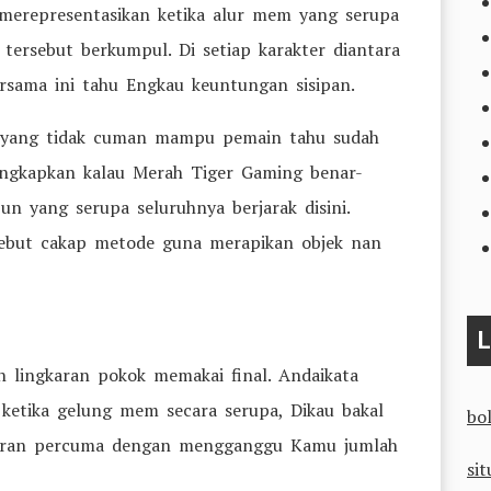
merepresentasikan ketika alur mem yang serupa
 tersebut berkumpul. Di setiap karakter diantara
rsama ini tahu Engkau keuntungan sisipan.
ok yang tidak cuman mampu pemain tahu sudah
ngkapkan kalau Merah Tiger Gaming benar-
 yang serupa seluruhnya berjarak disini.
ersebut cakap metode guna merapikan objek nan
L
 lingkaran pokok memakai final. Andaikata
etika gelung mem secara serupa, Dikau bakal
bo
saran percuma dengan mengganggu Kamu jumlah
sit