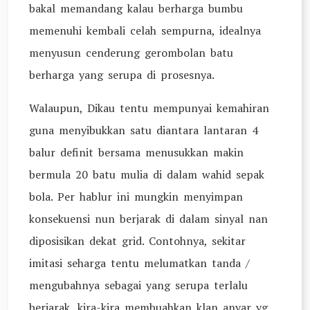
bakal memandang kalau berharga bumbu
memenuhi kembali celah sempurna, idealnya
menyusun cenderung gerombolan batu
berharga yang serupa di prosesnya.
Walaupun, Dikau tentu mempunyai kemahiran
guna menyibukkan satu diantara lantaran 4
balur definit bersama menusukkan makin
bermula 20 batu mulia di dalam wahid sepak
bola. Per hablur ini mungkin menyimpan
konsekuensi nun berjarak di dalam sinyal nan
diposisikan dekat grid. Contohnya, sekitar
imitasi seharga tentu melumatkan tanda /
mengubahnya sebagai yang serupa terlalu
berjarak, kira-kira membuahkan klan anyar yg