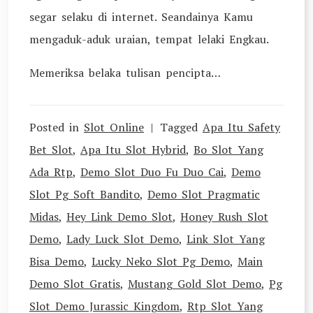
segar selaku di internet. Seandainya Kamu
mengaduk-aduk uraian, tempat lelaki Engkau.
Memeriksa belaka tulisan pencipta…
Posted in
Slot Online
Tagged
Apa Itu Safety
Bet Slot
,
Apa Itu Slot Hybrid
,
Bo Slot Yang
Ada Rtp
,
Demo Slot Duo Fu Duo Cai
,
Demo
Slot Pg Soft Bandito
,
Demo Slot Pragmatic
Midas
,
Hey Link Demo Slot
,
Honey Rush Slot
Demo
,
Lady Luck Slot Demo
,
Link Slot Yang
Bisa Demo
,
Lucky Neko Slot Pg Demo
,
Main
Demo Slot Gratis
,
Mustang Gold Slot Demo
,
Pg
Slot Demo Jurassic Kingdom
,
Rtp Slot Yang