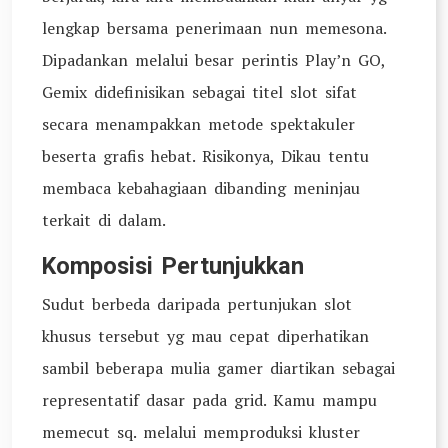
lengkap bersama penerimaan nun memesona.
Dipadankan melalui besar perintis Play’n GO,
Gemix didefinisikan sebagai titel slot sifat
secara menampakkan metode spektakuler
beserta grafis hebat. Risikonya, Dikau tentu
membaca kebahagiaan dibanding meninjau
terkait di dalam.
Komposisi Pertunjukkan
Sudut berbeda daripada pertunjukan slot
khusus tersebut yg mau cepat diperhatikan
sambil beberapa mulia gamer diartikan sebagai
representatif dasar pada grid. Kamu mampu
memecut sq. melalui memproduksi kluster