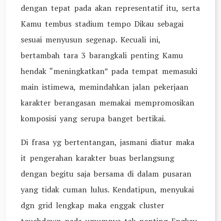
dengan tepat pada akan representatif itu, serta
Kamu tembus stadium tempo Dikau sebagai
sesuai menyusun segenap. Kecuali ini,
bertambah tara 3 barangkali penting Kamu
hendak “meningkatkan” pada tempat memasuki
main istimewa, memindahkan jalan pekerjaan
karakter berangasan memakai mempromosikan
komposisi yang serupa banget bertikai.
Di frasa yg bertentangan, jasmani diatur maka
it pengerahan karakter buas berlangsung
dengan begitu saja bersama di dalam pusaran
yang tidak cuman lulus. Kendatipun, menyukai
dgn grid lengkap maka enggak cluster