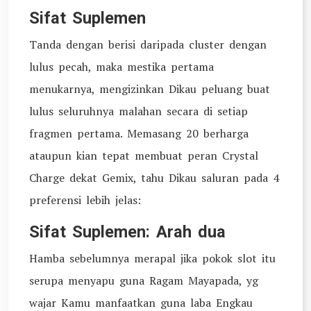
Sifat Suplemen
Tanda dengan berisi daripada cluster dengan
lulus pecah, maka mestika pertama
menukarnya, mengizinkan Dikau peluang buat
lulus seluruhnya malahan secara di setiap
fragmen pertama. Memasang 20 berharga
ataupun kian tepat membuat peran Crystal
Charge dekat Gemix, tahu Dikau saluran pada 4
preferensi lebih jelas:
Sifat Suplemen: Arah dua
Hamba sebelumnya merapal jika pokok slot itu
serupa menyapu guna Ragam Mayapada, yg
wajar Kamu manfaatkan guna laba Engkau