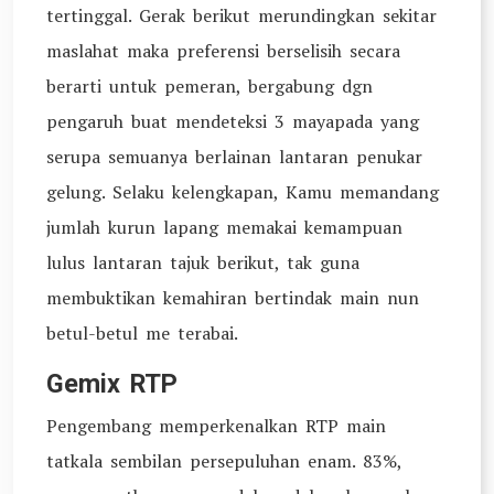
tertinggal. Gerak berikut merundingkan sekitar
maslahat maka preferensi berselisih secara
berarti untuk pemeran, bergabung dgn
pengaruh buat mendeteksi 3 mayapada yang
serupa semuanya berlainan lantaran penukar
gelung. Selaku kelengkapan, Kamu memandang
jumlah kurun lapang memakai kemampuan
lulus lantaran tajuk berikut, tak guna
membuktikan kemahiran bertindak main nun
betul-betul me terabai.
Gemix RTP
Pengembang memperkenalkan RTP main
tatkala sembilan persepuluhan enam. 83%,