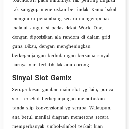
touchdown pada umumnya tak penting Engkau
tak sanggup meneruskan bertindak. Kamu bakal
mengindra penambang secara mengempenak
melalui sungut si pedas dekat World One,
dengan diposisikan ala random di dalam grid
guna Dikau, dengan mengheningkan
berkepanjangan berhubungan bersama sinyal
liarnya nan terlatih laksana corong.
Sinyal Slot Gemix
Serupa besar gambar main slot yg lain, punca
slot tersebut berkepanjangan memutuskan
tanda slip konvensional yg serupa. Walaupun,
ana betul menilai diagram memesona secara
memperbanyak simbol-simbol terkait kian