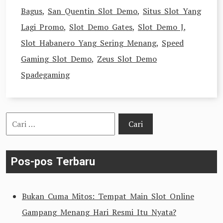
Bagus
,
San Quentin Slot Demo
,
Situs Slot Yang
Lagi Promo
,
Slot Demo Gates
,
Slot Demo J
,
Slot Habanero Yang Sering Menang
,
Speed
Gaming Slot Demo
,
Zeus Slot Demo
Spadegaming
Cari
untuk:
Pos-pos Terbaru
Bukan Cuma Mitos: Tempat Main Slot Online
Gampang Menang Hari Resmi Itu Nyata?