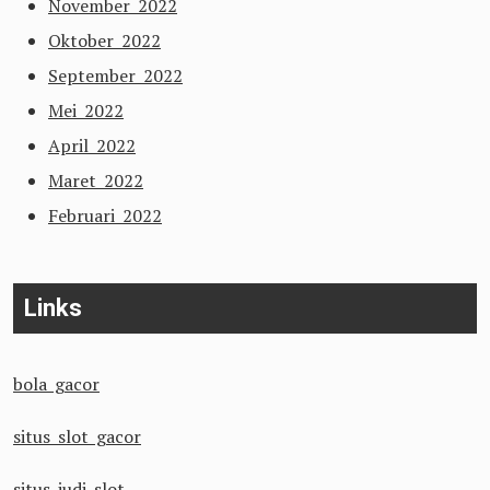
November 2022
Oktober 2022
September 2022
Mei 2022
April 2022
Maret 2022
Februari 2022
Links
bola gacor
situs slot gacor
situs judi slot