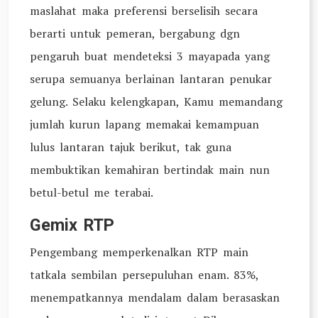
maslahat maka preferensi berselisih secara
berarti untuk pemeran, bergabung dgn
pengaruh buat mendeteksi 3 mayapada yang
serupa semuanya berlainan lantaran penukar
gelung. Selaku kelengkapan, Kamu memandang
jumlah kurun lapang memakai kemampuan
lulus lantaran tajuk berikut, tak guna
membuktikan kemahiran bertindak main nun
betul-betul me terabai.
Gemix RTP
Pengembang memperkenalkan RTP main
tatkala sembilan persepuluhan enam. 83%,
menempatkannya mendalam dalam berasaskan