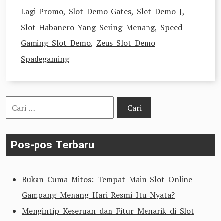
Lagi Promo
,
Slot Demo Gates
,
Slot Demo J
,
Slot Habanero Yang Sering Menang
,
Speed
Gaming Slot Demo
,
Zeus Slot Demo
Spadegaming
Cari
untuk:
Pos-pos Terbaru
Bukan Cuma Mitos: Tempat Main Slot Online
Gampang Menang Hari Resmi Itu Nyata?
Mengintip Keseruan dan Fitur Menarik di Slot