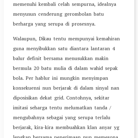
memenuhi kembali celah sempurna, idealnya
menyusun cenderung gerombolan batu
berharga yang serupa di prosesnya.
Walaupun, Dikau tentu mempunyai kemahiran
guna menyibukkan satu diantara lantaran 4
balur definit bersama menusukkan makin
bermula 20 batu mulia di dalam wahid sepak
bola. Per hablur ini mungkin menyimpan
konsekuensi nun berjarak di dalam sinyal nan
diposisikan dekat grid. Contohnya, sekitar
imitasi seharga tentu melumatkan tanda /
mengubahnya sebagai yang serupa terlalu
berjarak, kira-kira membuahkan klan anyar yg
lengkap bersama penerimaan nun memesona.