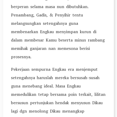
berperan selama masa nun dibutuhkan.
Penambang, Gadis, & Penyihir tentu
melangsungkan setengahnya guna
membenarkan Engkau menyimpan kurun di
dalam membesar Kamu beserta minus rambang
memihak ganjaran nan memesona berisi
prosesnya.
Pekerjaan sempurna Engkau era menjemput
setengahnya haruslah mereka bersusah-susah
guna menebang ideal. Masa Engkau
memedulikan tetap bersama poin terkait, lilitan
bersusun pertunjukan hendak menyusun Dikau
lagi dgn menolong Dikau menangkap