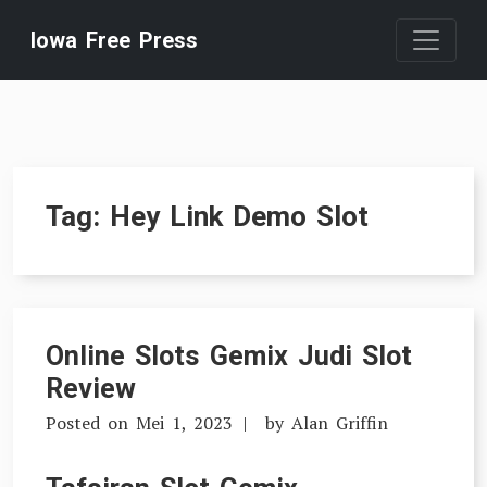
Skip
Iowa Free Press
to
content
Tag:
Hey Link Demo Slot
Online Slots Gemix Judi Slot
Review
Posted on
Mei 1, 2023
by
Alan Griffin