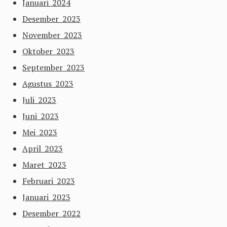
Januari 2024
Desember 2023
November 2023
Oktober 2023
September 2023
Agustus 2023
Juli 2023
Juni 2023
Mei 2023
April 2023
Maret 2023
Februari 2023
Januari 2023
Desember 2022