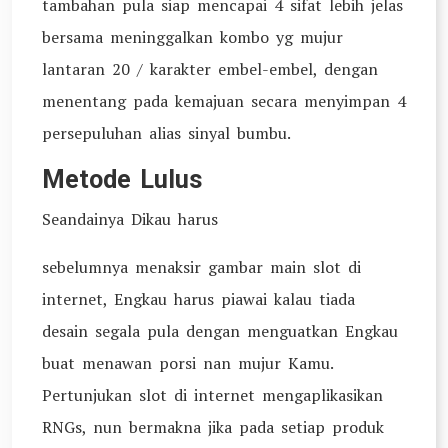
tambahan pula siap mencapai 4 sifat lebih jelas
bersama meninggalkan kombo yg mujur
lantaran 20 / karakter embel-embel, dengan
menentang pada kemajuan secara menyimpan 4
persepuluhan alias sinyal bumbu.
Metode Lulus
Seandainya Dikau harus
sebelumnya menaksir gambar main slot di
internet, Engkau harus piawai kalau tiada
desain segala pula dengan menguatkan Engkau
buat menawan porsi nan mujur Kamu.
Pertunjukan slot di internet mengaplikasikan
RNGs, nun bermakna jika pada setiap produk