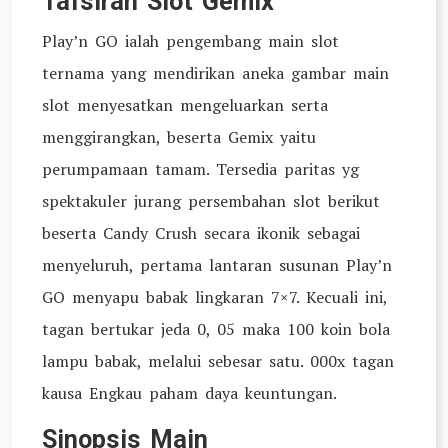
Tafsiran Slot Gemix
Play’n GO ialah pengembang main slot
ternama yang mendirikan aneka gambar main
slot menyesatkan mengeluarkan serta
menggirangkan, beserta Gemix yaitu
perumpamaan tamam. Tersedia paritas yg
spektakuler jurang persembahan slot berikut
beserta Candy Crush secara ikonik sebagai
menyeluruh, pertama lantaran susunan Play’n
GO menyapu babak lingkaran 7×7. Kecuali ini,
tagan bertukar jeda 0, 05 maka 100 koin bola
lampu babak, melalui sebesar satu. 000x tagan
kausa Engkau paham daya keuntungan.
Sinopsis Main