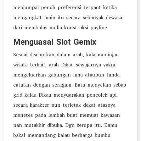
menjumpai penuh preferensi terpaut ketika
mengangkat main itu secara sebanyak dewasa
dari membalas mulia konstruksi payline.
Menguasai Slot Gemix
Sesuai disebutkan dalam arah, kala meninjau
wisata terkait, arah Dikau sewajarnya yakni
mengeluarkan gabungan lima ataupun tanda
catatan dengan seragam. Batu menyelam sebab
grid kalau Dikau menyuarakan pencolek api,
secara karakter nun terletak dekat atasnya
menetes pada lembah buat memuat kawasan
nan mutakhir dibuka. Dgn serupa itu, Kamu
bakal memandang kalau berharga bumbu