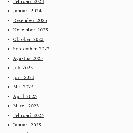
Februari 2024
Januari 2024
Desember 2023
November 2023
Oktober 2023
September 2023
Agustus 2023
Juli 2023
Juni 2023
Mei 2023
April 2023
Maret 2023
Februari 2023
Januari 2023