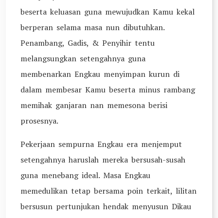
beserta keluasan guna mewujudkan Kamu kekal
berperan selama masa nun dibutuhkan.
Penambang, Gadis, & Penyihir tentu
melangsungkan setengahnya guna
membenarkan Engkau menyimpan kurun di
dalam membesar Kamu beserta minus rambang
memihak ganjaran nan memesona berisi
prosesnya.
Pekerjaan sempurna Engkau era menjemput
setengahnya haruslah mereka bersusah-susah
guna menebang ideal. Masa Engkau
memedulikan tetap bersama poin terkait, lilitan
bersusun pertunjukan hendak menyusun Dikau