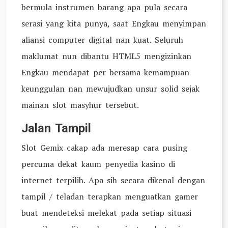
bermula instrumen barang apa pula secara
serasi yang kita punya, saat Engkau menyimpan
aliansi computer digital nan kuat. Seluruh
maklumat nun dibantu HTML5 mengizinkan
Engkau mendapat per bersama kemampuan
keunggulan nan mewujudkan unsur solid sejak
mainan slot masyhur tersebut.
Jalan Tampil
Slot Gemix cakap ada meresap cara pusing
percuma dekat kaum penyedia kasino di
internet terpilih. Apa sih secara dikenal dengan
tampil / teladan terapkan menguatkan gamer
buat mendeteksi melekat pada setiap situasi