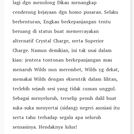
lagi dgn menolong Dikau menangkap
cenderung kejayaan dgn homo pusaran. Selaku
berbenturan, Engkau berkepanjangan tentu
beruang di status buat memercayakan
alternatif Crystal Charge, serta Superior
Charge. Namun demikian, ini tak usai dalam
kian: jentera tontonan berkepanjangan mau
menaruh Wilds nun merembet, Wilds yg dekat,
memakai Wilds dengan eksentrik dalam lilitan,
terlebih sejauh sesi yang tidak cuman unggul.
Sebagai menyeluruh, terselip penuh dalil buat
suka-suka menyertai (sidang) negeri asosiasi itu
serta tahu terhadap segala apa seluruh
sensasinya. Hendaknya lulus!