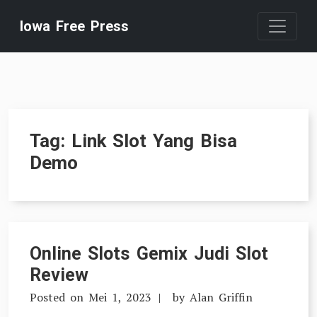
Skip
Iowa Free Press
to
content
Tag:
Link Slot Yang Bisa
Demo
Online Slots Gemix Judi Slot
Review
Posted on
Mei 1, 2023
by
Alan Griffin