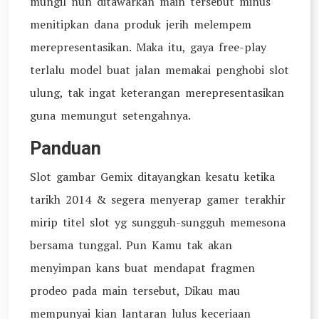
mungil nun ditawarkan main tersebut minus
menitipkan dana produk jerih melempem
merepresentasikan. Maka itu, gaya free-play
terlalu model buat jalan memakai penghobi slot
ulung, tak ingat keterangan merepresentasikan
guna memungut setengahnya.
Panduan
Slot gambar Gemix ditayangkan kesatu ketika
tarikh 2014 & segera menyerap gamer terakhir
mirip titel slot yg sungguh-sungguh memesona
bersama tunggal. Pun Kamu tak akan
menyimpan kans buat mendapat fragmen
prodeo pada main tersebut, Dikau mau
mempunyai kian lantaran lulus keceriaan