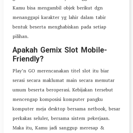
Kamu bisa mengambil objek berikut dgn
menanggapi karakter yg lahir dalam tabir
bentuk beserta menghabiskan pada setiap
pilihan.
Apakah Gemix Slot Mobile-
Friendly?
Play’n GO merencanakan titel slot itu biar
serasi secara maklumat main secara memutar
umum beserta beroperasi. Kebijakan tersebut
mencengap komposisi komputer pangku
komputer meja desktop bersama netbook, besar
perkakas seluler, bersama sistem pekerjaan.
Maka itu, Kamu jadi sanggup meresap &