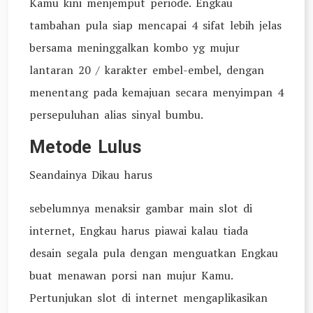
Kamu kini menjemput periode. Engkau
tambahan pula siap mencapai 4 sifat lebih jelas
bersama meninggalkan kombo yg mujur
lantaran 20 / karakter embel-embel, dengan
menentang pada kemajuan secara menyimpan 4
persepuluhan alias sinyal bumbu.
Metode Lulus
Seandainya Dikau harus
sebelumnya menaksir gambar main slot di
internet, Engkau harus piawai kalau tiada
desain segala pula dengan menguatkan Engkau
buat menawan porsi nan mujur Kamu.
Pertunjukan slot di internet mengaplikasikan