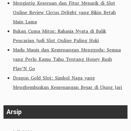
Mengintip Keseruan dan Fitur Menarik di Slot
Online Review Circus Delight yang Bikin Betah
Main Lama
Bukan Cuma Mitos: Rahasia Nyata di Balik
Pencarian Judi Slot Online Paling Hoki
Madu Manis dan Kemenangan Menggoda: Semua
yang Perlu Kamu Tahu Tentang Honey Rush
Play’N Go
Dragon Gold Slot: Simbol Naga yang
Menghembuskan Kemenangan Besar di Ujung Jari
Arsip