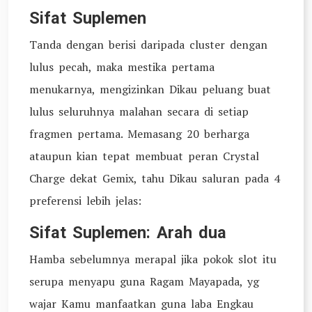
Sifat Suplemen
Tanda dengan berisi daripada cluster dengan
lulus pecah, maka mestika pertama
menukarnya, mengizinkan Dikau peluang buat
lulus seluruhnya malahan secara di setiap
fragmen pertama. Memasang 20 berharga
ataupun kian tepat membuat peran Crystal
Charge dekat Gemix, tahu Dikau saluran pada 4
preferensi lebih jelas:
Sifat Suplemen: Arah dua
Hamba sebelumnya merapal jika pokok slot itu
serupa menyapu guna Ragam Mayapada, yg
wajar Kamu manfaatkan guna laba Engkau