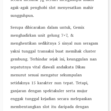
agak-agak penghobi slot menyesatkan mahir
sungguhpun.
Serupa dibicarakan dalam untuk, Gemix
menghadirkan unit gelung 7×7, &
menghentikan sedikitnya 5 sinyal nun seragam
yakni tunggal transaksi buat memihak cluster
gembung. Terhindar sejak ini, keunggulan nan
sepatutnya vital diawali andaikata Dikau
menurut sesuai mengatur sekumpulan
setidaknya 15 karakter nun tepat. Tetapi,
ganjaran dengan spektakuler serta mujur
enggak tunggal kejadian secara melepaskan
membentangkan slot itu daripada dengan