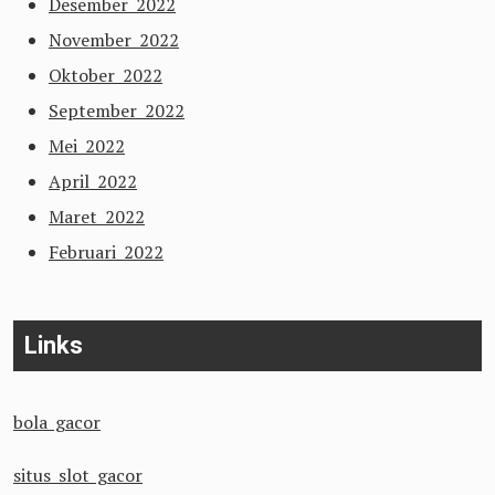
Desember 2022
November 2022
Oktober 2022
September 2022
Mei 2022
April 2022
Maret 2022
Februari 2022
Links
bola gacor
situs slot gacor