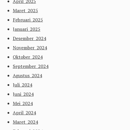
April 2025
Maret 2025
Februari 2025
Januari 2025
Desember 2024
November 2024
Oktober 2024
September 2024
Agustus 2024
Juli 2024
Juni 2024
Mei 2024
April 2024
Maret 2024