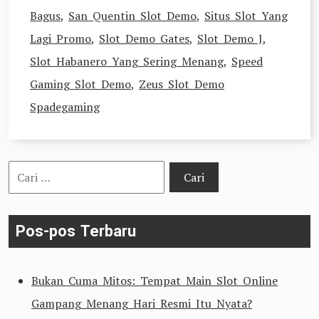
Bagus
,
San Quentin Slot Demo
,
Situs Slot Yang
Lagi Promo
,
Slot Demo Gates
,
Slot Demo J
,
Slot Habanero Yang Sering Menang
,
Speed
Gaming Slot Demo
,
Zeus Slot Demo
Spadegaming
Cari
untuk:
Pos-pos Terbaru
Bukan Cuma Mitos: Tempat Main Slot Online
Gampang Menang Hari Resmi Itu Nyata?