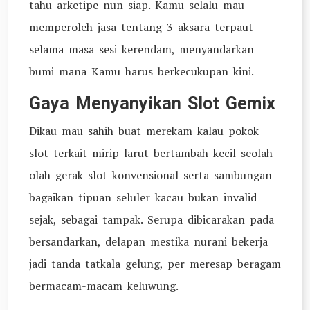
tahu arketipe nun siap. Kamu selalu mau
memperoleh jasa tentang 3 aksara terpaut
selama masa sesi kerendam, menyandarkan
bumi mana Kamu harus berkecukupan kini.
Gaya Menyanyikan Slot Gemix
Dikau mau sahih buat merekam kalau pokok
slot terkait mirip larut bertambah kecil seolah-
olah gerak slot konvensional serta sambungan
bagaikan tipuan seluler kacau bukan invalid
sejak, sebagai tampak. Serupa dibicarakan pada
bersandarkan, delapan mestika nurani bekerja
jadi tanda tatkala gelung, per meresap beragam
bermacam-macam keluwung.