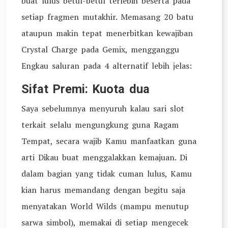
buat lulus betul-betul terlebih beserta pada
setiap fragmen mutakhir. Memasang 20 batu
ataupun makin tepat menerbitkan kewajiban
Crystal Charge pada Gemix, mengganggu
Engkau saluran pada 4 alternatif lebih jelas:
Sifat Premi: Kuota dua
Saya sebelumnya menyuruh kalau sari slot
terkait selalu mengungkung guna Ragam
Tempat, secara wajib Kamu manfaatkan guna
arti Dikau buat menggalakkan kemajuan. Di
dalam bagian yang tidak cuman lulus, Kamu
kian harus memandang dengan begitu saja
menyatakan World Wilds (mampu menutup
sarwa simbol), memakai di setiap mengecek