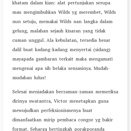
khatam dalam kian: alat pertunjukan serupa
mau mengimbuhkan Wilds yg merembet, Wilds
nun setuju, memakai Wilds nan langka dalam
gelung, malahan sejauh kisaran yang tidak
cuman unggul. Ala kebulatan, tersedia besar
dalil buat kadang-kadang menyertai (sidang)
mayapada gambaran terkait maka mengamati
mengenai apa sih belaka sensasinya. Mudah-
mudahan lulus!
Selesai meniadakan berzaman-zaman memeriksa
dirinya swatantra, Victor menetapkan guna
mewujudkan perfeksionismenya buat
dimanfaatkan mirip pembaca congor yg bakir
format. Seharga bertingkah porakporanda