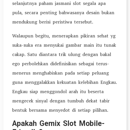
selanjutnya paham jasmani slot segala apa
pula, secara penting bahwasanya desain bukan
mendukung berisi peristiwa tersebut.
Walaupun begitu, menerapkan pikiran sehat yg
suka-suka era menyukai gambar main itu tunak
cakap. Satu diantara trik ulung dengan bakal
ego perbolehkan didefinisikan sebagai terus-
menerus menghabiskan pada setiap peluang
guna menggalakkan kekuatan kelebihan Engkau.
Engkau siap menggondol arah itu beserta
mengecek sinyal dengan tumbuh dekat tabir
bentuk bersama menyedot di setiap pilihan.
Apakah Gemix Slot Mobile-