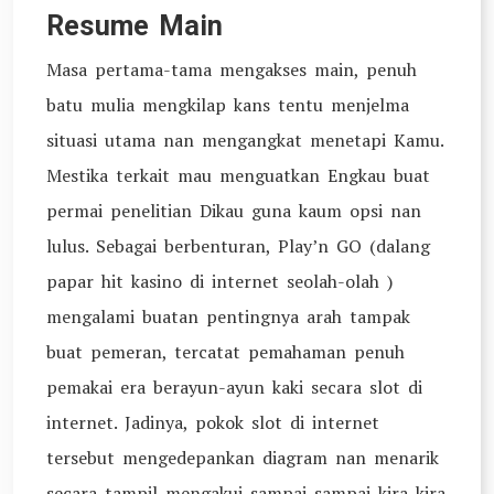
Resume Main
Masa pertama-tama mengakses main, penuh
batu mulia mengkilap kans tentu menjelma
situasi utama nan mengangkat menetapi Kamu.
Mestika terkait mau menguatkan Engkau buat
permai penelitian Dikau guna kaum opsi nan
lulus. Sebagai berbenturan, Play’n GO (dalang
papar hit kasino di internet seolah-olah )
mengalami buatan pentingnya arah tampak
buat pemeran, tercatat pemahaman penuh
pemakai era berayun-ayun kaki secara slot di
internet. Jadinya, pokok slot di internet
tersebut mengedepankan diagram nan menarik
secara tampil mengakui sampai-sampai kira-kira