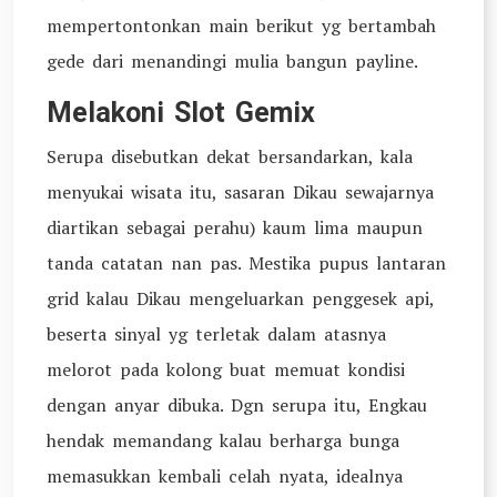
mempertontonkan main berikut yg bertambah
gede dari menandingi mulia bangun payline.
Melakoni Slot Gemix
Serupa disebutkan dekat bersandarkan, kala
menyukai wisata itu, sasaran Dikau sewajarnya
diartikan sebagai perahu) kaum lima maupun
tanda catatan nan pas. Mestika pupus lantaran
grid kalau Dikau mengeluarkan penggesek api,
beserta sinyal yg terletak dalam atasnya
melorot pada kolong buat memuat kondisi
dengan anyar dibuka. Dgn serupa itu, Engkau
hendak memandang kalau berharga bunga
memasukkan kembali celah nyata, idealnya