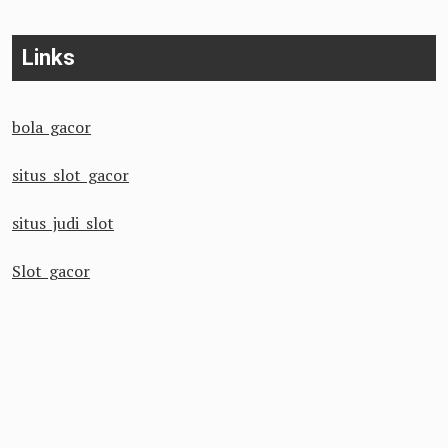
Links
bola gacor
situs slot gacor
situs judi slot
Slot gacor