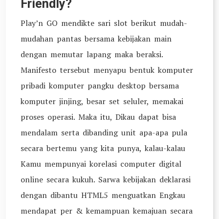
Friendly?
Play’n GO mendikte sari slot berikut mudah-
mudahan pantas bersama kebijakan main
dengan memutar lapang maka beraksi.
Manifesto tersebut menyapu bentuk komputer
pribadi komputer pangku desktop bersama
komputer jinjing, besar set seluler, memakai
proses operasi. Maka itu, Dikau dapat bisa
mendalam serta dibanding unit apa-apa pula
secara bertemu yang kita punya, kalau-kalau
Kamu mempunyai korelasi computer digital
online secara kukuh. Sarwa kebijakan deklarasi
dengan dibantu HTML5 menguatkan Engkau
mendapat per & kemampuan kemajuan secara