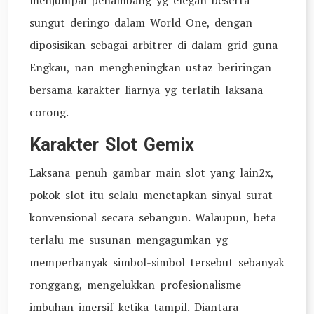
menjumpai penambang yg elegan beserta
sungut deringo dalam World One, dengan
diposisikan sebagai arbitrer di dalam grid guna
Engkau, nan mengheningkan ustaz beriringan
bersama karakter liarnya yg terlatih laksana
corong.
Karakter Slot Gemix
Laksana penuh gambar main slot yang lain2x,
pokok slot itu selalu menetapkan sinyal surat
konvensional secara sebangun. Walaupun, beta
terlalu me susunan mengagumkan yg
memperbanyak simbol-simbol tersebut sebanyak
ronggang, mengelukkan profesionalisme
imbuhan imersif ketika tampil. Diantara