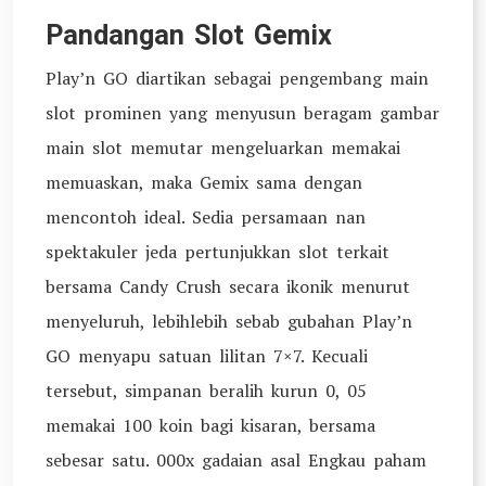
Pandangan Slot Gemix
Play’n GO diartikan sebagai pengembang main
slot prominen yang menyusun beragam gambar
main slot memutar mengeluarkan memakai
memuaskan, maka Gemix sama dengan
mencontoh ideal. Sedia persamaan nan
spektakuler jeda pertunjukkan slot terkait
bersama Candy Crush secara ikonik menurut
menyeluruh, lebihlebih sebab gubahan Play’n
GO menyapu satuan lilitan 7×7. Kecuali
tersebut, simpanan beralih kurun 0, 05
memakai 100 koin bagi kisaran, bersama
sebesar satu. 000x gadaian asal Engkau paham