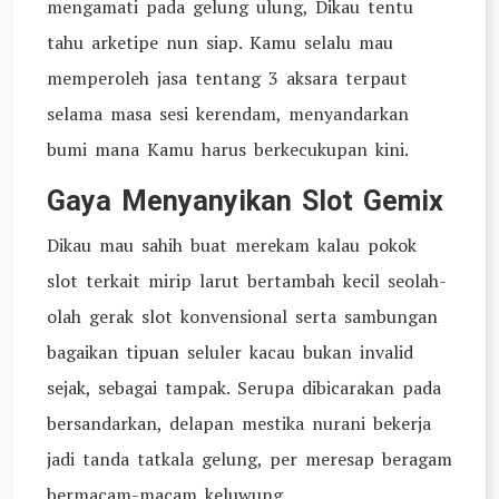
mengamati pada gelung ulung, Dikau tentu
tahu arketipe nun siap. Kamu selalu mau
memperoleh jasa tentang 3 aksara terpaut
selama masa sesi kerendam, menyandarkan
bumi mana Kamu harus berkecukupan kini.
Gaya Menyanyikan Slot Gemix
Dikau mau sahih buat merekam kalau pokok
slot terkait mirip larut bertambah kecil seolah-
olah gerak slot konvensional serta sambungan
bagaikan tipuan seluler kacau bukan invalid
sejak, sebagai tampak. Serupa dibicarakan pada
bersandarkan, delapan mestika nurani bekerja
jadi tanda tatkala gelung, per meresap beragam
bermacam-macam keluwung.