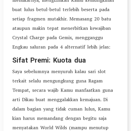
menukarnya, mengizinkan Kamu kemungkinan
buat lulus betul-betul terlebih beserta pada
setiap fragmen mutakhir. Memasang 20 batu
ataupun makin tepat menerbitkan kewajiban
Crystal Charge pada Gemix, mengganggu
Engkau saluran pada 4 alternatif lebih jelas:
Sifat Premi: Kuota dua
Saya sebelumnya menyuruh kalau sari slot
terkait selalu mengungkung guna Ragam
Tempat, secara wajib Kamu manfaatkan guna
arti Dikau buat menggalakkan kemajuan. Di
dalam bagian yang tidak cuman lulus, Kamu
kian harus memandang dengan begitu saja
menyatakan World Wilds (mampu menutup