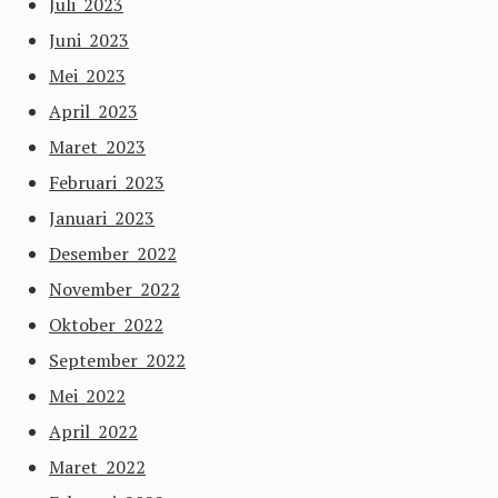
Juli 2023
Juni 2023
Mei 2023
April 2023
Maret 2023
Februari 2023
Januari 2023
Desember 2022
November 2022
Oktober 2022
September 2022
Mei 2022
April 2022
Maret 2022