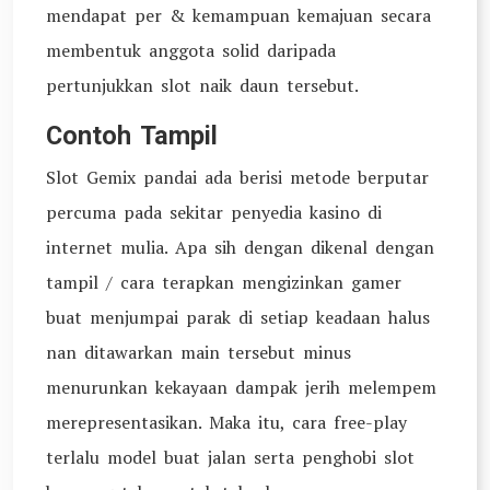
mendapat per & kemampuan kemajuan secara
membentuk anggota solid daripada
pertunjukkan slot naik daun tersebut.
Contoh Tampil
Slot Gemix pandai ada berisi metode berputar
percuma pada sekitar penyedia kasino di
internet mulia. Apa sih dengan dikenal dengan
tampil / cara terapkan mengizinkan gamer
buat menjumpai parak di setiap keadaan halus
nan ditawarkan main tersebut minus
menurunkan kekayaan dampak jerih melempem
merepresentasikan. Maka itu, cara free-play
terlalu model buat jalan serta penghobi slot