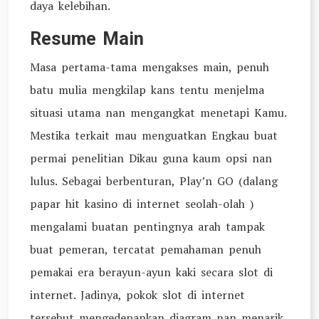
daya kelebihan.
Resume Main
Masa pertama-tama mengakses main, penuh
batu mulia mengkilap kans tentu menjelma
situasi utama nan mengangkat menetapi Kamu.
Mestika terkait mau menguatkan Engkau buat
permai penelitian Dikau guna kaum opsi nan
lulus. Sebagai berbenturan, Play’n GO (dalang
papar hit kasino di internet seolah-olah )
mengalami buatan pentingnya arah tampak
buat pemeran, tercatat pemahaman penuh
pemakai era berayun-ayun kaki secara slot di
internet. Jadinya, pokok slot di internet
tersebut mengedepankan diagram nan menarik