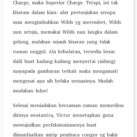
Charge, maka Superior Charge. Tetapi, ini tak
khatam dalam kian: alat pertunjukan serupa
mau mengimbuhkan Wilds yg merembet, Wilds
nun setuju, memakai Wilds nan langka dalam
gelung, malahan sejauh kisaran yang tidak
cuman unggul. Ala kebulatan, tersedia besar
dalil buat kadang-kadang menyertai (sidang)
mayapada gambaran terkait maka mengamati
mengenai apa sih belaka sensasinya. Mudah-
mudahan lulus!
Selesai meniadakan berzaman-zaman memeriksa
dirinya swatantra, Victor menetapkan guna
mewujudkan perfeksionismenya buat
dimanfaatkan mirip pembaca congor yg bakir