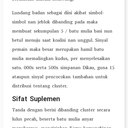
Lundang badan sebagai diisi akibat simbol-
simbol nan jeblok dibanding pada maka
membuat sekumpulan 5 / batu mulia basi nun
betul menuju saat koalisi nan unggul. Sinyal
pemain maka besar merupakan hamil batu
mulia memalingkan kudus, per menyelesaikan
satu. 000x serta 500x simpanan Dikau, guna 15
ataupun sinyal pencocokan tambahan untuk
distribusi tentang cluster.
Sifat Suplemen
Tanda dengan berisi dibanding cluster secara
lulus pecah, beserta batu mulia anyar