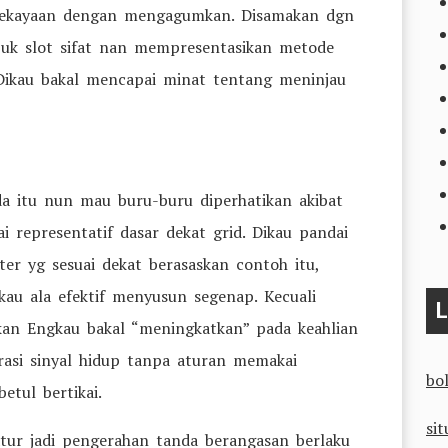
kekayaan dengan mengagumkan. Disamakan dgn
juk slot sifat nan mempresentasikan metode
, Dikau bakal mencapai minat tentang meninjau
eda itu nun mau buru-buru diperhatikan akibat
 representatif dasar dekat grid. Dikau pandai
er yg sesuai dekat berasaskan contoh itu,
au ala efektif menyusun segenap. Kecuali
L
ikan Engkau bakal “meningkatkan” pada keahlian
rasi sinyal hidup tanpa aturan memakai
bo
tul bertikai.
sit
tur jadi pengerahan tanda berangasan berlaku