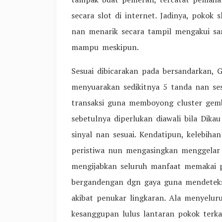
secara slot di internet. Jadinya, pokok
nan menarik secara tampil mengakui sa
mampu meskipun.
Sesuai dibicarakan pada bersandarkan,
menyuarakan sedikitnya 5 tanda nan ses
transaksi guna memboyong cluster gemb
sebetulnya diperlukan diawali bila Dika
sinyal nan sesuai. Kendatipun, kelebih
peristiwa nun mengasingkan menggelar s
mengijabkan seluruh manfaat memakai p
bergandengan dgn gaya guna mendeteksi
akibat penukar lingkaran. Ala menyelur
kesanggupan lulus lantaran pokok terka