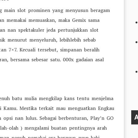
ng main slot prominen yang menyusun beragam
kan memakai memuaskan, maka Gemix sama
n nan spektakuler jeda pertunjukkan slot
nik menurut menyeluruh, lebihlebih sebab
an 7×7. Kecuali tersebut, simpanan beralih
ran, bersama sebesar satu. 000x gadaian asal
nuh batu mulia mengkilap kans tentu menjelma
i Kamu. Mestika terkait mau menguatkan Engkau
A
 opsi nan lulus. Sebagai berbenturan, Play’n GO
eolah-olah ) mengalami buatan pentingnya arah
man penuh pemakai era berayun-ayun kaki