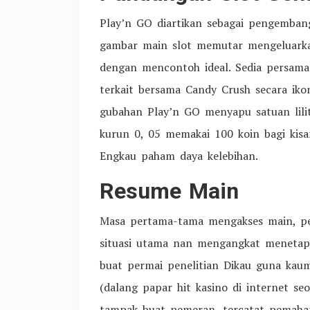
Play’n GO diartikan sebagai pengemba
gambar main slot memutar mengeluar
dengan mencontoh ideal. Sedia persamaa
terkait bersama Candy Crush secara iko
gubahan Play’n GO menyapu satuan lilit
kurun 0, 05 memakai 100 koin bagi kisa
Engkau paham daya kelebihan.
Resume Main
Masa pertama-tama mengakses main, pe
situasi utama nan mengangkat menetap
buat permai penelitian Dikau guna kaum
(dalang papar hit kasino di internet s
tampak buat pemeran, tercatat pemaha