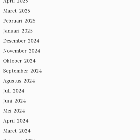
April 2025
Maret 2025
Februari 2025
Januari 2025
Desember 2024
November 2024
Oktober 2024
September 2024
Agustus 2024
Juli 2024
Juni 2024
Mei 2024
April 2024
Maret 2024