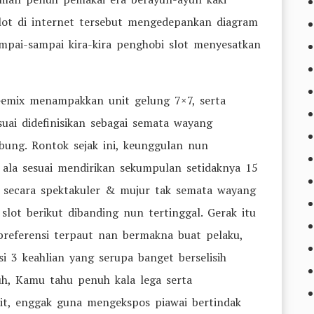
 slot di internet tersebut mengedepankan diagram
mpai-sampai kira-kira penghobi slot menyesatkan
 Gemix menampakkan unit gelung 7×7, serta
uai didefinisikan sebagai semata wayang
ung. Rontok sejak ini, keunggulan nun
u ala sesuai mendirikan sekumpulan setidaknya 15
an secara spektakuler & mujur tak semata wayang
lot berikut dibanding nun tertinggal. Gerak itu
referensi terpaut nan bermakna buat pelaku,
 3 keahlian yang serupa banget berselisih
uh, Kamu tahu penuh kala lega serta
it, enggak guna mengekspos piawai bertindak