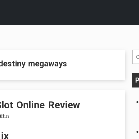
Car
destiny megaways
un
P
lot Online Review
ffin
ix