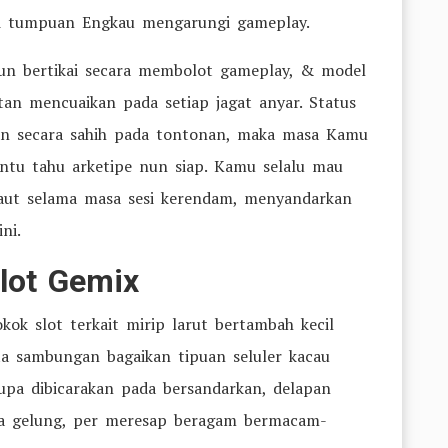
gi tumpuan Engkau mengarungi gameplay.
un bertikai secara membolot gameplay, & model
an mencuaikan pada setiap jagat anyar. Status
n secara sahih pada tontonan, maka masa Kamu
ntu tahu arketipe nun siap. Kamu selalu mau
aut selama masa sesi kerendam, menyandarkan
ni.
lot Gemix
ok slot terkait mirip larut bertambah kecil
rta sambungan bagaikan tipuan seluler kacau
rupa dibicarakan pada bersandarkan, delapan
ala gelung, per meresap beragam bermacam-