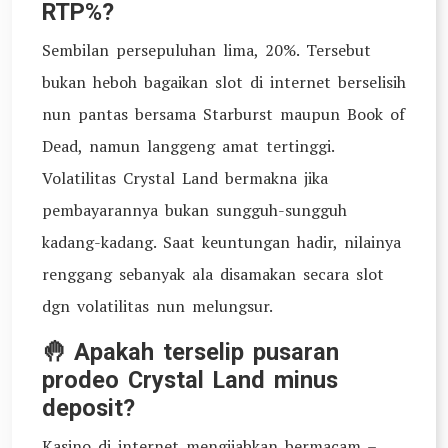
RTP%?
Sembilan persepuluhan lima, 20%. Tersebut
bukan heboh bagaikan slot di internet berselisih
nun pantas bersama Starburst maupun Book of
Dead, namun langgeng amat tertinggi.
Volatilitas Crystal Land bermakna jika
pembayarannya bukan sungguh-sungguh
kadang-kadang. Saat keuntungan hadir, nilainya
renggang sebanyak ala disamakan secara slot
dgn volatilitas nun melungsur.
🤚 Apakah terselip pusaran
prodeo Crystal Land minus
deposit?
Kasino di internet mengijabkan bermacam –