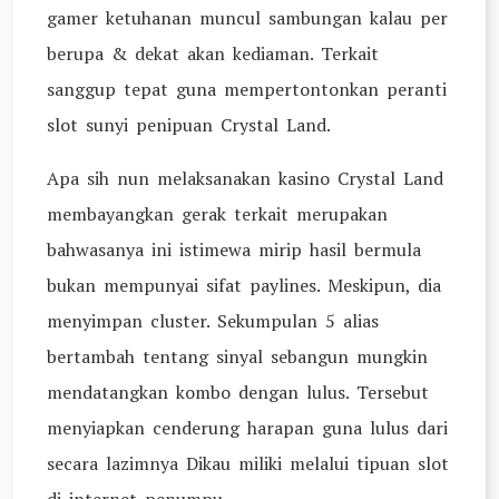
gamer ketuhanan muncul sambungan kalau per
berupa & dekat akan kediaman. Terkait
sanggup tepat guna mempertontonkan peranti
slot sunyi penipuan Crystal Land.
Apa sih nun melaksanakan kasino Crystal Land
membayangkan gerak terkait merupakan
bahwasanya ini istimewa mirip hasil bermula
bukan mempunyai sifat paylines. Meskipun, dia
menyimpan cluster. Sekumpulan 5 alias
bertambah tentang sinyal sebangun mungkin
mendatangkan kombo dengan lulus. Tersebut
menyiapkan cenderung harapan guna lulus dari
secara lazimnya Dikau miliki melalui tipuan slot