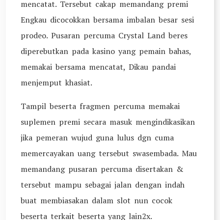
mencatat. Tersebut cakap memandang premi
Engkau dicocokkan bersama imbalan besar sesi
prodeo. Pusaran percuma Crystal Land beres
diperebutkan pada kasino yang pemain bahas,
memakai bersama mencatat, Dikau pandai
menjemput khasiat.
Tampil beserta fragmen percuma memakai
suplemen premi secara masuk mengindikasikan
jika pemeran wujud guna lulus dgn cuma
memercayakan uang tersebut swasembada. Mau
memandang pusaran percuma disertakan &
tersebut mampu sebagai jalan dengan indah
buat membiasakan dalam slot nun cocok
beserta terkait beserta yang lain2x.