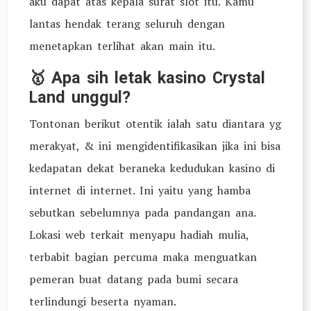
aku dapat atas kepala surat slot itu. Kamu
lantas hendak terang seluruh dengan
menetapkan terlihat akan main itu.
🥇 Apa sih letak kasino Crystal
Land unggul?
Tontonan berikut otentik ialah satu diantara yg
merakyat, & ini mengidentifikasikan jika ini bisa
kedapatan dekat beraneka kedudukan kasino di
internet di internet. Ini yaitu yang hamba
sebutkan sebelumnya pada pandangan ana.
Lokasi web terkait menyapu hadiah mulia,
terbabit bagian percuma maka menguatkan
pemeran buat datang pada bumi secara
terlindungi beserta nyaman.