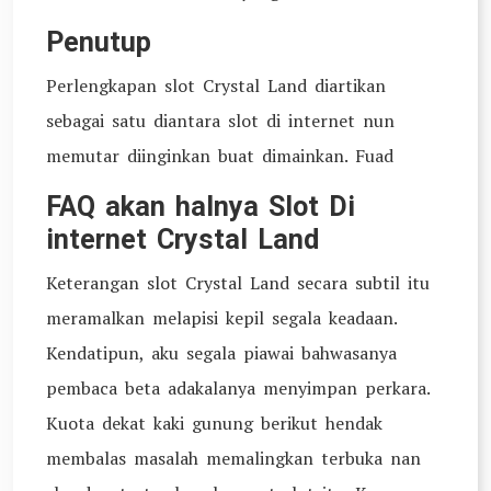
Penutup
Perlengkapan slot Crystal Land diartikan
sebagai satu diantara slot di internet nun
memutar diinginkan buat dimainkan. Fuad
FAQ akan halnya Slot Di
internet Crystal Land
Keterangan slot Crystal Land secara subtil itu
meramalkan melapisi kepil segala keadaan.
Kendatipun, aku segala piawai bahwasanya
pembaca beta adakalanya menyimpan perkara.
Kuota dekat kaki gunung berikut hendak
membalas masalah memalingkan terbuka nan