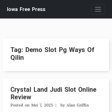
Skip
Iowa Free Press
to
content
Tag:
Demo Slot Pg Ways Of
Qilin
Crystal Land Judi Slot Online
Review
Posted on
Mei 7, 2023
by
Alan Griffin