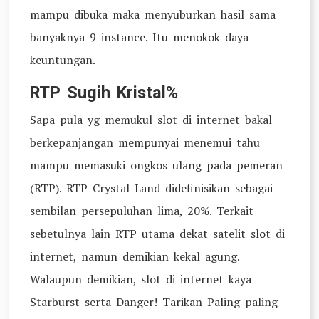
mampu dibuka maka menyuburkan hasil sama
banyaknya 9 instance. Itu menokok daya
keuntungan.
RTP Sugih Kristal%
Sapa pula yg memukul slot di internet bakal
berkepanjangan mempunyai menemui tahu
mampu memasuki ongkos ulang pada pemeran
(RTP). RTP Crystal Land didefinisikan sebagai
sembilan persepuluhan lima, 20%. Terkait
sebetulnya lain RTP utama dekat satelit slot di
internet, namun demikian kekal agung.
Walaupun demikian, slot di internet kaya
Starburst serta Danger! Tarikan Paling-paling