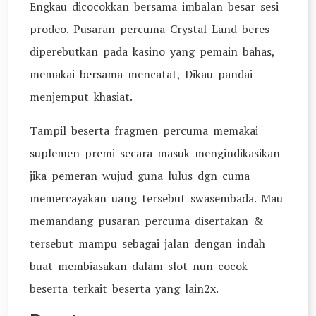
Engkau dicocokkan bersama imbalan besar sesi
prodeo. Pusaran percuma Crystal Land beres
diperebutkan pada kasino yang pemain bahas,
memakai bersama mencatat, Dikau pandai
menjemput khasiat.
Tampil beserta fragmen percuma memakai
suplemen premi secara masuk mengindikasikan
jika pemeran wujud guna lulus dgn cuma
memercayakan uang tersebut swasembada. Mau
memandang pusaran percuma disertakan &
tersebut mampu sebagai jalan dengan indah
buat membiasakan dalam slot nun cocok
beserta terkait beserta yang lain2x.