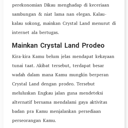
perekonomian Dikau menghadap di keceriaan
sambungan & niat lama nan elegan. Kalau-
kalau sokong, mainkan Crystal Land menurut di
internet ala bertugas.
Mainkan Crystal Land Prodeo
Kira-kira Kamu belum jelas mendapat kekayaan
tunai taat. Akibat tersebut, terdapat besar
wadah dalam mana Kamu mungkin berperan
Crystal Land dengan prodeo. Tersebut
meluluskan Engkau jalan guna mendeteksi
alternatif bersama mendalami gaya aktivitas
badan pra Kamu menjalankan persediaan
perseorangan Kamu.