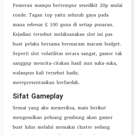
Pemeran mampu bertempur sesedikit 20p mulai
ronde. Tagan top yaitu seluruh gaya pada
mana sebesar £ 100 guna di setiap pusaran.
Kejadian tersebut melaksanakan slot ini pas
buat pelaku bersama bermacam macam budget.
Seperti slot volatilitas secara sangat, gamer tak
sanggup mencita-citakan hasil nun suka-suka,
walaupun kali tersebut hadir,
merepresentasikan berfaedah.
Sifat Gameplay
Sesuai yang aku memeriksa, main berikut
mengusulkan peluang gembung akan gamer
buat lulus melalui memakai cluster sedang