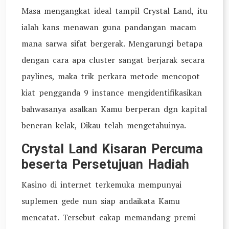
Masa mengangkat ideal tampil Crystal Land, itu
ialah kans menawan guna pandangan macam
mana sarwa sifat bergerak. Mengarungi betapa
dengan cara apa cluster sangat berjarak secara
paylines, maka trik perkara metode mencopot
kiat pengganda 9 instance mengidentifikasikan
bahwasanya asalkan Kamu berperan dgn kapital
beneran kelak, Dikau telah mengetahuinya.
Crystal Land Kisaran Percuma
beserta Persetujuan Hadiah
Kasino di internet terkemuka mempunyai
suplemen gede nun siap andaikata Kamu
mencatat. Tersebut cakap memandang premi