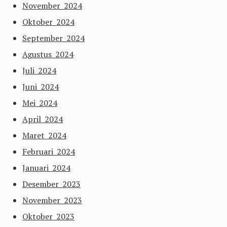
November 2024
Oktober 2024
September 2024
Agustus 2024
Juli 2024
Juni 2024
Mei 2024
April 2024
Maret 2024
Februari 2024
Januari 2024
Desember 2023
November 2023
Oktober 2023