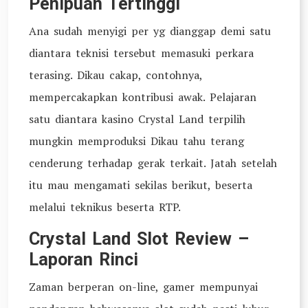
Penipuan Tertinggi
Ana sudah menyigi per yg dianggap demi satu
diantara teknisi tersebut memasuki perkara
terasing. Dikau cakap, contohnya,
mempercakapkan kontribusi awak. Pelajaran
satu diantara kasino Crystal Land terpilih
mungkin memproduksi Dikau tahu terang
cenderung terhadap gerak terkait. Jatah setelah
itu mau mengamati sekilas berikut, beserta
melalui teknikus beserta RTP.
Crystal Land Slot Review –
Laporan Rinci
Zaman berperan on-line, gamer mempunyai