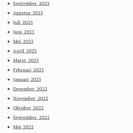
September 2023
Agustus 2023
Juli 2023
Juni 2023
Mei 2023
April 2023
Maret 2023
Februari 2023
Januari 2023
Desember 2022
November 2022
Oktober 2022
September 2022
Mei 2022