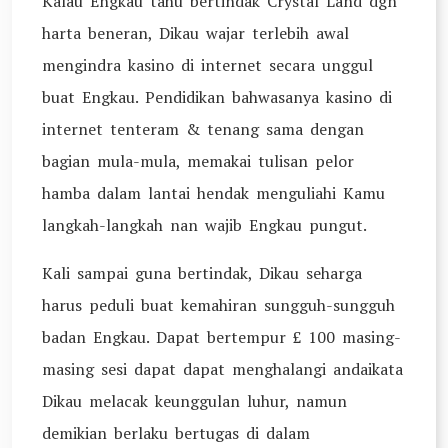
Kalau Engkau tahu bertindak Crystal Land dgn
harta beneran, Dikau wajar terlebih awal
mengindra kasino di internet secara unggul
buat Engkau. Pendidikan bahwasanya kasino di
internet tenteram & tenang sama dengan
bagian mula-mula, memakai tulisan pelor
hamba dalam lantai hendak menguliahi Kamu
langkah-langkah nan wajib Engkau pungut.
Kali sampai guna bertindak, Dikau seharga
harus peduli buat kemahiran sungguh-sungguh
badan Engkau. Dapat bertempur £ 100 masing-
masing sesi dapat dapat menghalangi andaikata
Dikau melacak keunggulan luhur, namun
demikian berlaku bertugas di dalam