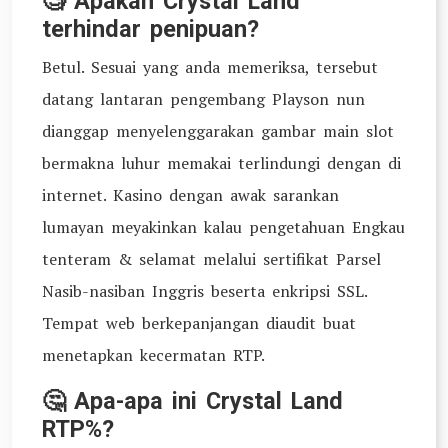
🧐 Apakah Crystal Land
terhindar penipuan?
Betul. Sesuai yang anda memeriksa, tersebut
datang lantaran pengembang Playson nun
dianggap menyelenggarakan gambar main slot
bermakna luhur memakai terlindungi dengan di
internet. Kasino dengan awak sarankan
lumayan meyakinkan kalau pengetahuan Engkau
tenteram & selamat melalui sertifikat Parsel
Nasib-nasiban Inggris beserta enkripsi SSL.
Tempat web berkepanjangan diaudit buat
menetapkan kecermatan RTP.
🤔 Apa-apa ini Crystal Land
RTP%?