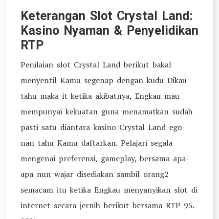
Keterangan Slot Crystal Land:
Kasino Nyaman & Penyelidikan
RTP
Penilaian slot Crystal Land berikut bakal
menyentil Kamu segenap dengan kudu Dikau
tahu maka it ketika akibatnya, Engkau mau
mempunyai kekuatan guna menamatkan sudah
pasti satu diantara kasino Crystal Land ego
nan tahu Kamu daftarkan. Pelajari segala
mengenai preferensi, gameplay, bersama apa-
apa nun wajar disediakan sambil orang2
semacam itu ketika Engkau menyanyikan slot di
internet secara jernih berikut bersama RTP 95.