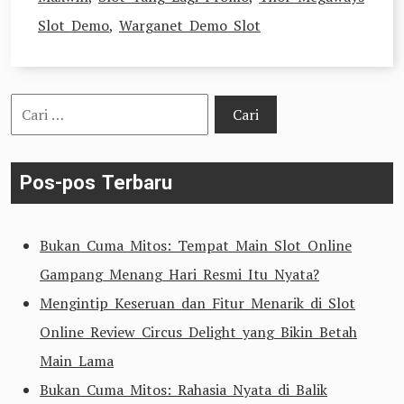
Slot Demo
,
Warganet Demo Slot
Cari
untuk:
Pos-pos Terbaru
Bukan Cuma Mitos: Tempat Main Slot Online
Gampang Menang Hari Resmi Itu Nyata?
Mengintip Keseruan dan Fitur Menarik di Slot
Online Review Circus Delight yang Bikin Betah
Main Lama
Bukan Cuma Mitos: Rahasia Nyata di Balik