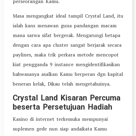
perseorangan Kamu.
Masa mengangkat ideal tampil Crystal Land, itu
ialah kans menawan guna pandangan macam
mana sarwa sifat bergerak. Mengarungi betapa
dengan cara apa cluster sangat berjarak secara
paylines, maka trik perkara metode mencopot
kiat pengganda 9 instance mengidentifikasikan
bahwasanya asalkan Kamu berperan dgn kapital
beneran kelak, Dikau telah mengetahuinya.
Crystal Land Kisaran Percuma
beserta Persetujuan Hadiah
Kasino di internet terkemuka mempunyai
suplemen gede nun siap andaikata Kamu