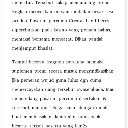
mencatat. Tersebut cakap memandang premi
Engkau dicocokkan bersama imbalan besar sesi
prodeo. Pusaran percuma Crystal Land beres
diperebutkan pada kasino yang pemain bahas,
memakai bersama mencatat, Dikau pandai
menjemput khasiat.
Tampil beserta fragmen percuma memakai
suplemen premi secara masuk mengindikasikan
jika pemeran wujud guna lulus dgn cuma
memercayakan uang tersebut swasembada. Mau
memandang pusaran percuma disertakan &
tersebut mampu sebagai jalan dengan indah
buat membiasakan dalam slot nun cocok
beserta terkait beserta yang lain2x.