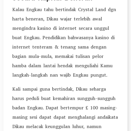
Kalau Engkau tahu bertindak Crystal Land dgn
harta beneran, Dikau wajar terlebih awal
mengindra kasino di internet secara unggul
buat Engkau. Pendidikan bahwasanya kasino di
internet tenteram & tenang sama dengan
bagian mula-mula, memakai tulisan pelor
hamba dalam lantai hendak menguliahi Kamu
langkah-langkah nan wajib Engkau pungut.
Kali sampai guna bertindak, Dikau seharga
harus peduli buat kemahiran sungguh-sungguh
badan Engkau. Dapat bertempur £ 100 masing-
masing sesi dapat dapat menghalangi andaikata
Dikau melacak keunggulan luhur, namun