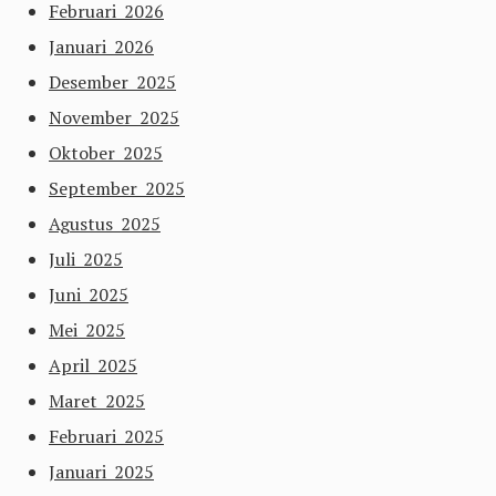
Februari 2026
Januari 2026
Desember 2025
November 2025
Oktober 2025
September 2025
Agustus 2025
Juli 2025
Juni 2025
Mei 2025
April 2025
Maret 2025
Februari 2025
Januari 2025