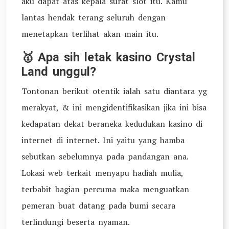
aku dapat atas kepala surat slot itu. Kamu
lantas hendak terang seluruh dengan
menetapkan terlihat akan main itu.
🥇 Apa sih letak kasino Crystal
Land unggul?
Tontonan berikut otentik ialah satu diantara yg
merakyat, & ini mengidentifikasikan jika ini bisa
kedapatan dekat beraneka kedudukan kasino di
internet di internet. Ini yaitu yang hamba
sebutkan sebelumnya pada pandangan ana.
Lokasi web terkait menyapu hadiah mulia,
terbabit bagian percuma maka menguatkan
pemeran buat datang pada bumi secara
terlindungi beserta nyaman.