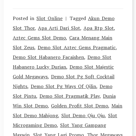
Posted in
Slot Online
Tagged
Akun Demo
Slot Thor
,
Apa Arti Dari Slot
,
Apa Rtp Slot
,
Aztec Gems Slot Demo
,
Cara Menang Main
Slot Zeus
,
Demo Slot Aztec Gems Pragmatic
,
Demo Slot Habanero Facaishen
,
Demo Slot
Habanero Lucky Durian
,
Demo Slot Majestic
Gold Megaways
,
Demo Slot Pg Soft Cocktail
Nights
,
Demo Slot Pg Ways Of Qilin
,
Demo
Slot Pintu
,
Demo Slot Pragmatik Play
,
Dunia
Win Slot Demo
,
Golden Profit Slot Demo
,
Main
Slot Demo Mahjong
,
Slot Demo Qiu Qiu
,
Slot
Microgaming Demo
,
Slot Yang Gampang
Maxwin
,
Slot Yang Lagi Promo
,
Thor Megaways