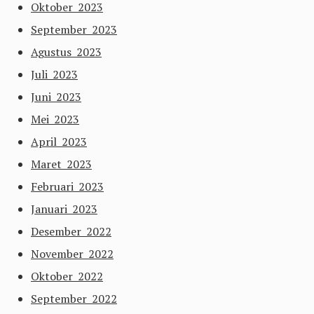
Oktober 2023
September 2023
Agustus 2023
Juli 2023
Juni 2023
Mei 2023
April 2023
Maret 2023
Februari 2023
Januari 2023
Desember 2022
November 2022
Oktober 2022
September 2022