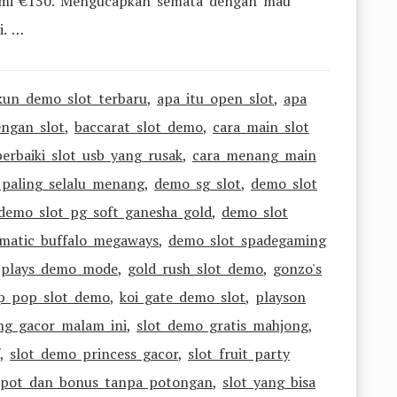
remi €150. Mengucapkan semata dengan mau
i. …
kun demo slot terbaru
,
apa itu open slot
,
apa
ngan slot
,
baccarat slot demo
,
cara main slot
rbaiki slot usb yang rusak
,
cara menang main
 paling selalu menang
,
demo sg slot
,
demo slot
demo slot pg soft ganesha gold
,
demo slot
matic buffalo megaways
,
demo slot spadegaming
t plays demo mode
,
gold rush slot demo
,
gonzo's
p pop slot demo
,
koi gate demo slot
,
playson
ng gacor malam ini
,
slot demo gratis mahjong
,
,
slot demo princess gacor
,
slot fruit party
ackpot dan bonus tanpa potongan
,
slot yang bisa