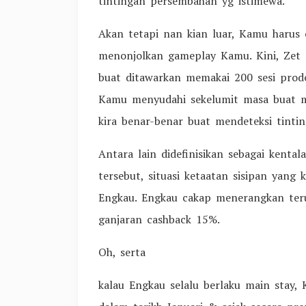
tintingan persembahan yg istimewa.
Akan tetapi nan kian luar, Kamu harus
menonjolkan gameplay Kamu. Kini, Zet 
buat ditawarkan memakai 200 sesi prod
Kamu menyudahi sekelumit masa buat mel
kira benar-benar buat mendeteksi tin
Antara lain didefinisikan sebagai kenta
tersebut, situasi ketaatan sisipan yan
Engkau. Engkau cakap menerangkan ter
ganjaran cashback 15%.
Oh, serta
kalau Engkau selalu berlaku main stay