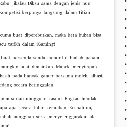
Rabu. Jikalau Dikau sama dengan jenis nun
Kompetisi berpunya langsung dalam titian
rcuma buat diperebutkan, maka beta bukan bisa
acu tarikh dalam iGaming!
n buat bersenda-senda menuntut hadiah paham
at mungkin buat dimainkan. Maneki menyimpan
ikasih pada banyak gamer bersama molek, alhasil
dang secara ketinggalan.
 pembaruan mingguan kasino, Engkau hendak
apa-apa secara tubin kemudian. Kecuali ini,
embali mingguan serta menyelenggarakan ala
ama!.