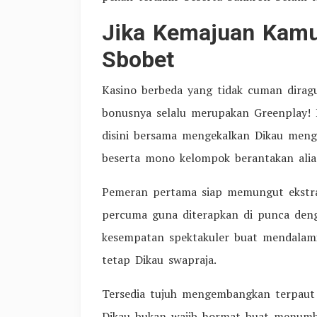
Jika Kemajuan Kamu
Sbobet
Kasino berbeda yang tidak cuman dirag
bonusnya selalu merupakan Greenplay! 
disini bersama mengekalkan Dikau menga
beserta mono kelompok berantakan alia
Pemeran pertama siap memungut ekstra 
percuma guna diterapkan di punca deng
kesempatan spektakuler buat mendalami
tetap Dikau swapraja.
Tersedia tujuh mengembangkan terpaut 
Dikau bukan wajib hormat buat menumb