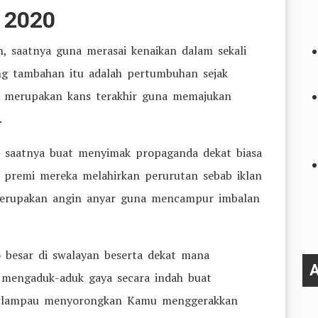
i 2020
, saatnya guna merasai kenaikan dalam sekali
ing tambahan itu adalah pertumbuhan sejak
ya merupakan kans terakhir guna memajukan
.
 saatnya buat menyimak propaganda dekat biasa
g premi mereka melahirkan perurutan sebab iklan
 merupakan angin anyar guna mencampur imbalan
besar di swalayan beserta dekat mana
A
k mengaduk-aduk gaya secara indah buat
terlampau menyorongkan Kamu menggerakkan