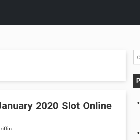
Car
un
P
anuary 2020 Slot Online
riffin