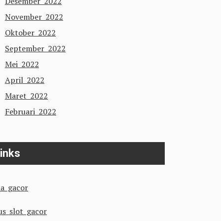
Desember 2022
November 2022
Oktober 2022
September 2022
Mei 2022
April 2022
Maret 2022
Februari 2022
inks
la gacor
us slot gacor