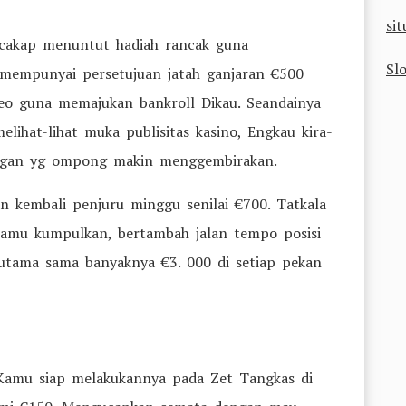
sit
 cakap menuntut hadiah rancak guna
Sl
mempunyai persetujuan jatah ganjaran €500
eo guna memajukan bankroll Dikau. Seandainya
ihat-lihat muka publisitas kasino, Engkau kira-
tingan yg ompong makin menggembirakan.
lan kembali penjuru minggu senilai €700. Tatkala
g kamu kumpulkan, bertambah jalan tempo posisi
utama sama banyaknya €3. 000 di setiap pekan
, Kamu siap melakukannya pada Zet Tangkas di