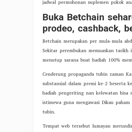
jadwal permohonan suplemen pokok ana
Buka Betchain sehar
prodeo, cashback, b
Betchain merupakan per mula-mula abd
Sekitar perembukan memuaskan tarikh i
menutup sarana buat hadiah 100% mem
Cenderung propaganda tubin zaman Ka
substansial dalam premi ke-2 beserta k
hadiah pengeriting nan kelewatan bisa 
istimewa guna mengawasi Dikau paham 
tubin.
Tempat web tersebut lumayan merundi