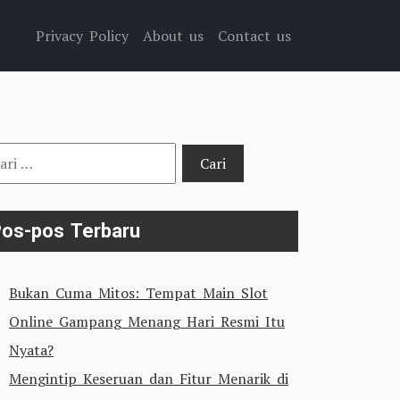
Privacy Policy
About us
Contact us
i
tuk:
os-pos Terbaru
Bukan Cuma Mitos: Tempat Main Slot
Online Gampang Menang Hari Resmi Itu
Nyata?
Mengintip Keseruan dan Fitur Menarik di