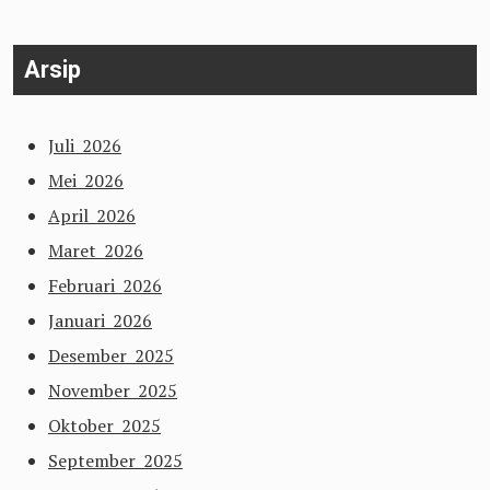
Arsip
Juli 2026
Mei 2026
April 2026
Maret 2026
Februari 2026
Januari 2026
Desember 2025
November 2025
Oktober 2025
September 2025