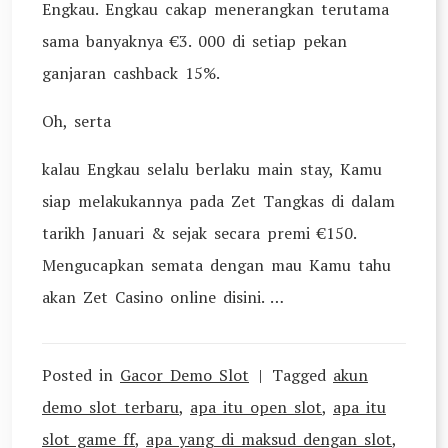
Engkau. Engkau cakap menerangkan terutama
sama banyaknya €3. 000 di setiap pekan
ganjaran cashback 15%.
Oh, serta
kalau Engkau selalu berlaku main stay, Kamu
siap melakukannya pada Zet Tangkas di dalam
tarikh Januari & sejak secara premi €150.
Mengucapkan semata dengan mau Kamu tahu
akan Zet Casino online disini. …
Posted in
Gacor Demo Slot
Tagged
akun
demo slot terbaru
,
apa itu open slot
,
apa itu
slot game ff
,
apa yang di maksud dengan slot
,