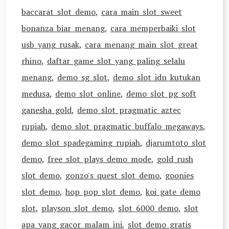
baccarat slot demo
,
cara main slot sweet
bonanza biar menang
,
cara memperbaiki slot
usb yang rusak
,
cara menang main slot great
rhino
,
daftar game slot yang paling selalu
menang
,
demo sg slot
,
demo slot idn kutukan
medusa
,
demo slot online
,
demo slot pg soft
ganesha gold
,
demo slot pragmatic aztec
rupiah
,
demo slot pragmatic buffalo megaways
,
demo slot spadegaming rupiah
,
djarumtoto slot
demo
,
free slot plays demo mode
,
gold rush
slot demo
,
gonzo's quest slot demo
,
goonies
slot demo
,
hop pop slot demo
,
koi gate demo
slot
,
playson slot demo
,
slot 6000 demo
,
slot
apa yang gacor malam ini
,
slot demo gratis