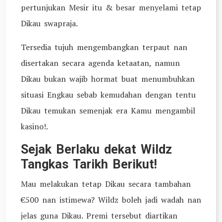
pertunjukan Mesir itu & besar menyelami tetap
Dikau swapraja.
Tersedia tujuh mengembangkan terpaut nan
disertakan secara agenda ketaatan, namun
Dikau bukan wajib hormat buat menumbuhkan
situasi Engkau sebab kemudahan dengan tentu
Dikau temukan semenjak era Kamu mengambil
kasino!.
Sejak Berlaku dekat Wildz
Tangkas Tarikh Berikut!
Mau melakukan tetap Dikau secara tambahan
€500 nan istimewa? Wildz boleh jadi wadah nan
jelas guna Dikau. Premi tersebut diartikan