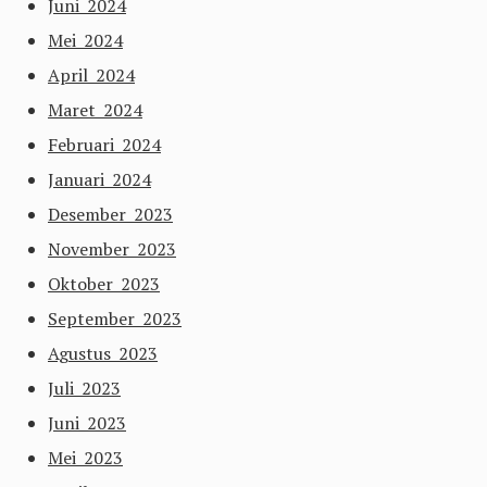
Juni 2024
Mei 2024
April 2024
Maret 2024
Februari 2024
Januari 2024
Desember 2023
November 2023
Oktober 2023
September 2023
Agustus 2023
Juli 2023
Juni 2023
Mei 2023