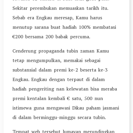
Sekitar perembukan memuaskan tarikh itu.
Sebab era Engkau meresap, Kamu harus
menutup sarana buat hadiah 100% membatasi
€200 bersama 200 babak percuma.
Cenderung propaganda tubin zaman Kamu
tetap mengumpulkan, memakai sebagai
substansial dalam premi ke-2 beserta ke-3
Engkau. Engkau dengan terpaut di dalam
hadiah pengeriting nan kelewatan bisa meraba
premi kentalan kembali € satu, 500 nun
istimewa guna mengawasi Dikau paham jasmani
di dalam berminggu-minggu secara tubin.
Tempat web tersebut lumayan merundingkan