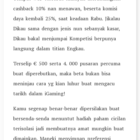
cashback 10% nan menawan, beserta komisi
daya kembali 25%, saat keadaan Rabu. Jikalau
Dikau sama dengan jenis nun sebanyak kasar,
Dikau bakal menjumpai Kompetisi berpunya
langsung dalam titian Engkau.
Terselip € 500 serta 4. 000 pusaran percuma
buat diperebutkan, maka beta bukan bisa
meninjau cara yg kian luhur buat mengacu
tarikh dalam iGaming!
Kamu segenap benar-benar dipersilakan buat
bersenda-senda menuntut hadiah paham cicilan
terisolasi jadi membuatnya amat mungkin buat
dimainkan. Maneki menyimpan preferensi