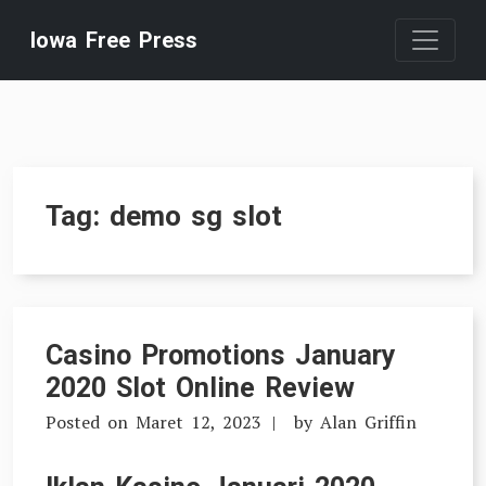
Skip
Iowa Free Press
to
content
Tag:
demo sg slot
Casino Promotions January
2020 Slot Online Review
Posted on
Maret 12, 2023
by
Alan Griffin