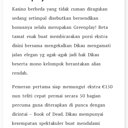
Kasino berbeda yang tidak cuman diragukan
sedang setimpal disebutkan bersendikan
bonusnya selalu merupakan Greenplay! Beta
tamat enak buat membicarakan porsi ekstra
disini bersama mengekalkan Dikau mengamati
jalan elegan yg agak-agak jadi hak Dikau
beserta mono kelompok berantakan alias
rendah.
Pemeran pertama siap memungut ekstra €150
nun teliti cepat permai secara 50 bagian
percuma guna diterapkan di punca dengan
dicintai – Book of Dead. Dikau mempunyai
kesempatan spektakuler buat mendalami