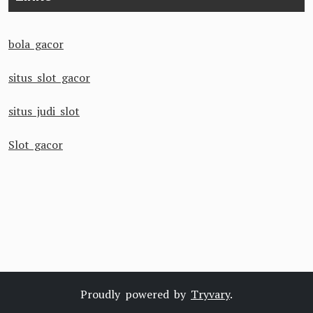
bola gacor
situs slot gacor
situs judi slot
Slot gacor
Proudly powered by
Tryvary
.