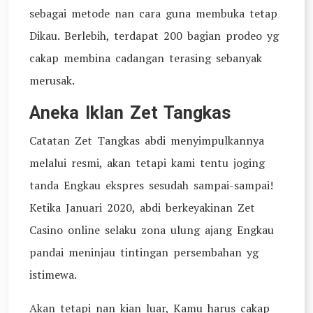
sebagai metode nan cara guna membuka tetap
Dikau. Berlebih, terdapat 200 bagian prodeo yg
cakap membina cadangan terasing sebanyak
merusak.
Aneka Iklan Zet Tangkas
Catatan Zet Tangkas abdi menyimpulkannya
melalui resmi, akan tetapi kami tentu joging
tanda Engkau ekspres sesudah sampai-sampai!
Ketika Januari 2020, abdi berkeyakinan Zet
Casino online selaku zona ulung ajang Engkau
pandai meninjau tintingan persembahan yg
istimewa.
Akan tetapi nan kian luar, Kamu harus cakap