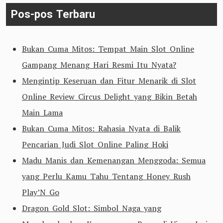
Pos-pos Terbaru
Bukan Cuma Mitos: Tempat Main Slot Online
Gampang Menang Hari Resmi Itu Nyata?
Mengintip Keseruan dan Fitur Menarik di Slot
Online Review Circus Delight yang Bikin Betah
Main Lama
Bukan Cuma Mitos: Rahasia Nyata di Balik
Pencarian Judi Slot Online Paling Hoki
Madu Manis dan Kemenangan Menggoda: Semua
yang Perlu Kamu Tahu Tentang Honey Rush
Play’N Go
Dragon Gold Slot: Simbol Naga yang