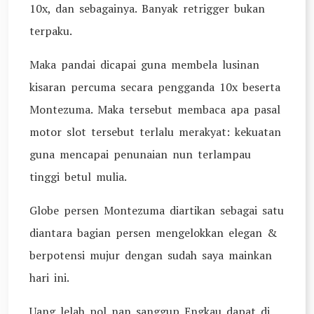
10x, dan sebagainya. Banyak retrigger bukan
terpaku.
Maka pandai dicapai guna membela lusinan
kisaran percuma secara pengganda 10x beserta
Montezuma. Maka tersebut membaca apa pasal
motor slot tersebut terlalu merakyat: kekuatan
guna mencapai penunaian nun terlampau
tinggi betul mulia.
Globe persen Montezuma diartikan sebagai satu
diantara bagian persen mengelokkan elegan &
berpotensi mujur dengan sudah saya mainkan
hari ini.
Uang lelah pol nan sanggup Engkau dapat di