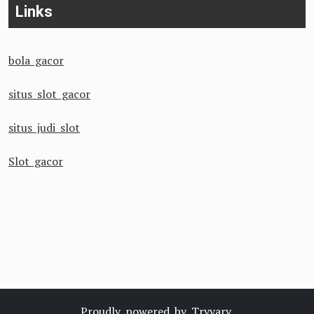
Links
bola gacor
situs slot gacor
situs judi slot
Slot gacor
Proudly powered by
Tryvary
.