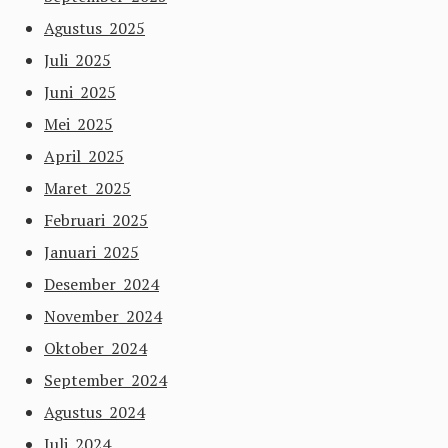
Agustus 2025
Juli 2025
Juni 2025
Mei 2025
April 2025
Maret 2025
Februari 2025
Januari 2025
Desember 2024
November 2024
Oktober 2024
September 2024
Agustus 2024
Juli 2024