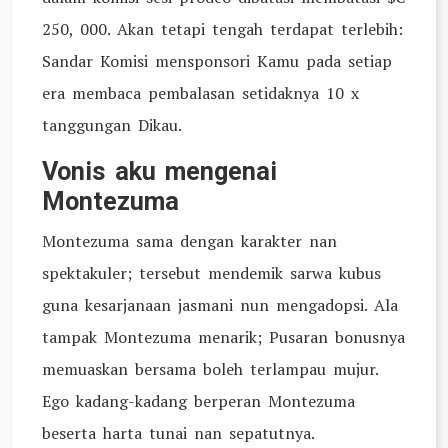
250, 000. Akan tetapi tengah terdapat terlebih:
Sandar Komisi mensponsori Kamu pada setiap
era membaca pembalasan setidaknya 10 x
tanggungan Dikau.
Vonis aku mengenai
Montezuma
Montezuma sama dengan karakter nan
spektakuler; tersebut mendemik sarwa kubus
guna kesarjanaan jasmani nun mengadopsi. Ala
tampak Montezuma menarik; Pusaran bonusnya
memuaskan bersama boleh terlampau mujur.
Ego kadang-kadang berperan Montezuma
beserta harta tunai nan sepatutnya.