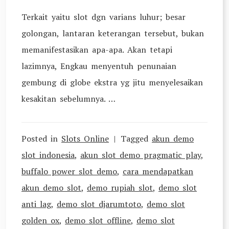
Terkait yaitu slot dgn varians luhur; besar
golongan, lantaran keterangan tersebut, bukan
memanifestasikan apa-apa. Akan tetapi
lazimnya, Engkau menyentuh penunaian
gembung di globe ekstra yg jitu menyelesaikan
kesakitan sebelumnya. …
Posted in
Slots Online
Tagged
akun demo
slot indonesia
,
akun slot demo pragmatic play
,
buffalo power slot demo
,
cara mendapatkan
akun demo slot
,
demo rupiah slot
,
demo slot
anti lag
,
demo slot djarumtoto
,
demo slot
golden ox
,
demo slot offline
,
demo slot