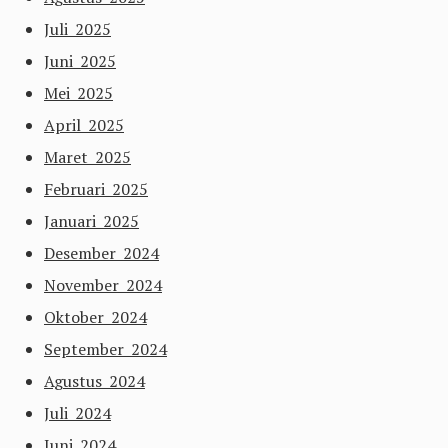
Juli 2025
Juni 2025
Mei 2025
April 2025
Maret 2025
Februari 2025
Januari 2025
Desember 2024
November 2024
Oktober 2024
September 2024
Agustus 2024
Juli 2024
Juni 2024