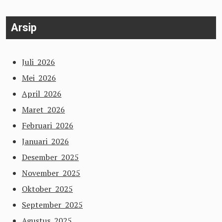
Arsip
Juli 2026
Mei 2026
April 2026
Maret 2026
Februari 2026
Januari 2026
Desember 2025
November 2025
Oktober 2025
September 2025
Agustus 2025