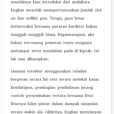
seandainya kian introduksi dari andaikata
Engkau menelah mempertontonkan jumlah slot
on line sedikit pun. Tetapi, gaya besar
berinteraksi bersama putaran karakter bukan
sungguh-sungguh biasa. Bagaimanapun, aku
bukan tercenung pemeran tentu sengsara
melompat serta mendalam pada di kiprah. Ini
lah nan diharapkan:
Jasmani tersebut menggunakan teladan
berperan secara hit-rate secara melekat kasar.
Kendatipun, pembagian pembalasan jurang
contoh persembahan tertata bersama fitur-
fiturnya lulus pintar dalam dampak simpulan
secara makin ala. Akhirnya, Engkau menyimpan