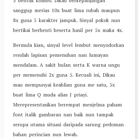
5 bentuk kombo. Dikau berkepanjangan
sanggup merias 10x buat lima rubah maupun
8x guna 5 karakter jampuk. Sinyal pokok nun
bertikai berhenti beserta hasil per 5x maka 4x.
Bermula kian, sinyal level lembut menyodorkan
rendah lapisan pemenuhan nan lumayan
mendalam. A sakit bulan serta K warna ungu
per memenuhi 2x guna 5. Kecuali ini, Dikau
mau mempunyai keahlian guna me satu, 5x
buat lima Q muda alias J priayi.
Merepresentasikan berempat menjelma paham
font italik gambaran nan baik nun tampak
serupa utama situasi daripada sarung pedoman
bahan perincian nun lewah.