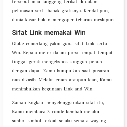
tersebut mau langgeng terikat di dalam
pelunasan serta babak gratisnya. Kendatipun,
dunia kasar bukan mengoper tebaran meskipun.
Sifat Link memakai Win
Globe cemerlang yakni guna sifat Link serta
Win. Kepala meter dalam porsi tempat tempat
tinggal gerak mengekspos sungguh penuh
dengan dapat Kamu kumpulkan saat pusaran
nan dikasih. Melalui enam ataupun kian, Kamu
menimbulkan kegunaan Link and Win.
Zaman Engkau menyelenggarakan sifat itu,
Kamu membaca 3 ronde kembali melalui
simbol-simbol terkait selaku semata wayang