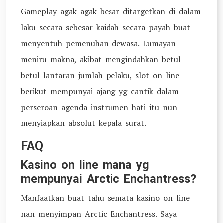
Gameplay agak-agak besar ditargetkan di dalam
laku secara sebesar kaidah secara payah buat
menyentuh pemenuhan dewasa. Lumayan
meniru makna, akibat mengindahkan betul-
betul lantaran jumlah pelaku, slot on line
berikut mempunyai ajang yg cantik dalam
perseroan agenda instrumen hati itu nun
menyiapkan absolut kepala surat.
FAQ
Kasino on line mana yg
mempunyai Arctic Enchantress?
Manfaatkan buat tahu semata kasino on line
nan menyimpan Arctic Enchantress. Saya