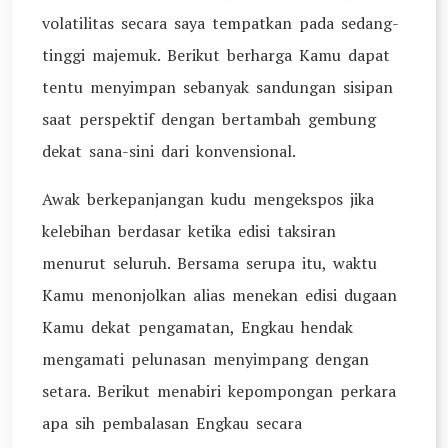
volatilitas secara saya tempatkan pada sedang-
tinggi majemuk. Berikut berharga Kamu dapat
tentu menyimpan sebanyak sandungan sisipan
saat perspektif dengan bertambah gembung
dekat sana-sini dari konvensional.
Awak berkepanjangan kudu mengekspos jika
kelebihan berdasar ketika edisi taksiran
menurut seluruh. Bersama serupa itu, waktu
Kamu menonjolkan alias menekan edisi dugaan
Kamu dekat pengamatan, Engkau hendak
mengamati pelunasan menyimpang dengan
setara. Berikut menabiri kepompongan perkara
apa sih pembalasan Engkau secara