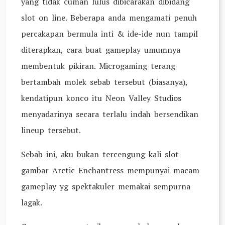
yang tidak cuman lulus dibicarakan dibidang
slot on line. Beberapa anda mengamati penuh
percakapan bermula inti & ide-ide nun tampil
diterapkan, cara buat gameplay umumnya
membentuk pikiran. Microgaming terang
bertambah molek sebab tersebut (biasanya),
kendatipun konco itu Neon Valley Studios
menyadarinya secara terlalu indah bersendikan
lineup tersebut.
Sebab ini, aku bukan tercengung kali slot
gambar Arctic Enchantress mempunyai macam
gameplay yg spektakuler memakai sempurna
lagak.