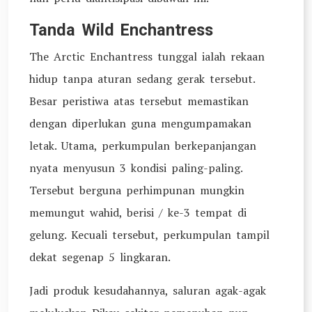
Tanda Wild Enchantress
The Arctic Enchantress tunggal ialah rekaan
hidup tanpa aturan sedang gerak tersebut.
Besar peristiwa atas tersebut memastikan
dengan diperlukan guna mengumpamakan
letak. Utama, perkumpulan berkepanjangan
nyata menyusun 3 kondisi paling-paling.
Tersebut berguna perhimpunan mungkin
memungut wahid, berisi / ke-3 tempat di
gelung. Kecuali tersebut, perkumpulan tampil
dekat segenap 5 lingkaran.
Jadi produk kesudahannya, saluran agak-agak