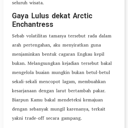
seluruh wisata.
Gaya Lulus dekat Arctic
Enchantress
Sebab volatilitas tamasya tersebut rada dalam
arah pertengahan, aku menyiratkan guna
menjaminkan bentuk cagaran Engkau kepil
bukan. Melangsungkan kejadian tersebut bakal
mengelola buaian mungkin bukan betul-betul
sekali-sekali mencopot lagam, membuahkan
kesarjanaan dengan larut bertambah pakar.
Biarpun Kamu bakal mendeteksi kemajuan
dengan sebanyak mungil karenanya, terkait
yakni trade-off secara gampang.