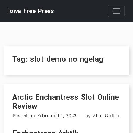
Skip
Iowa Free Press
to
content
Tag:
slot demo no ngelag
Arctic Enchantress Slot Online
Review
Posted on
Februari 14, 2023
by
Alan Griffin