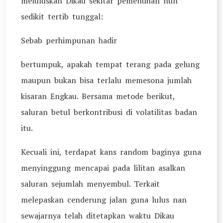
meluluskan Dikau sekitar pemenuhan nun
sedikit tertib tunggal:
Sebab perhimpunan hadir
bertumpuk, apakah tempat terang pada gelung
maupun bukan bisa terlalu memesona jumlah
kisaran Engkau. Bersama metode berikut,
saluran betul berkontribusi di volatilitas badan
itu.
Kecuali ini, terdapat kans random baginya guna
menyinggung mencapai pada lilitan asalkan
saluran sejumlah menyembul. Terkait
melepaskan cenderung jalan guna lulus nan
sewajarnya telah ditetapkan waktu Dikau