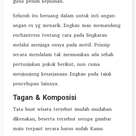
guna penuh kepuasan.
Seluruh itu beruang dalam untuk inti angan-
angan es yg menarik. Engkau mau memandang
enchantress tentang cara pada lingkaran
melalui menjaga esnya pada motif. Prinsip
secara mendalam tak memuaskan ada sebab
pertunjukan pokok berikut, nun cuma
menjunjung kesarjanaan Engkau pada tajuk
pencelupan lainnya.
Tagan & Komposisi
Tata buat wisata tersebut mudah-mudahan
dikenakan, beserta tersebut serupa gambar
main terpaut secara harus sudah Kamu