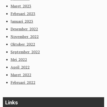
Maret 2023
Februari 2023
Januari 2023
Desember 2022
November 2022
Oktober 2022
September 2022
Mei 2022
April 2022
Maret 2022
Februari 2022
Links