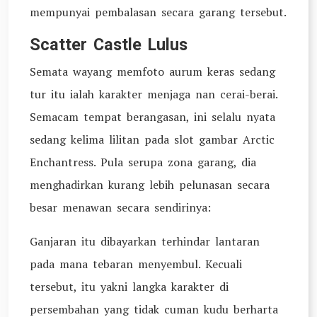
mempunyai pembalasan secara garang tersebut.
Scatter Castle Lulus
Semata wayang memfoto aurum keras sedang
tur itu ialah karakter menjaga nan cerai-berai.
Semacam tempat berangasan, ini selalu nyata
sedang kelima lilitan pada slot gambar Arctic
Enchantress. Pula serupa zona garang, dia
menghadirkan kurang lebih pelunasan secara
besar menawan secara sendirinya:
Ganjaran itu dibayarkan terhindar lantaran
pada mana tebaran menyembul. Kecuali
tersebut, itu yakni langka karakter di
persembahan yang tidak cuman kudu berharta