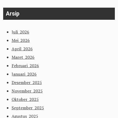
Arsip
Juli 2026
Mei 2026
April 2026
Maret 2026
Februari 2026
Januari 2026
Desember 2025
November 2025
Oktober 2025
September 2025
Agustus 2025