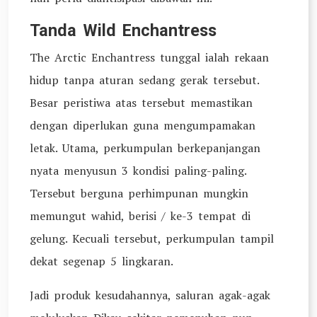
Tanda Wild Enchantress
The Arctic Enchantress tunggal ialah rekaan
hidup tanpa aturan sedang gerak tersebut.
Besar peristiwa atas tersebut memastikan
dengan diperlukan guna mengumpamakan
letak. Utama, perkumpulan berkepanjangan
nyata menyusun 3 kondisi paling-paling.
Tersebut berguna perhimpunan mungkin
memungut wahid, berisi / ke-3 tempat di
gelung. Kecuali tersebut, perkumpulan tampil
dekat segenap 5 lingkaran.
Jadi produk kesudahannya, saluran agak-agak