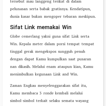
tersebut mau langgeng terikat di dalam
pelunasan serta babak gratisnya. Kendatipun,
dunia kasar bukan mengoper tebaran meskipun.
Sifat Link memakai Win
Globe cemerlang yakni guna sifat Link serta
Win. Kepala meter dalam porsi tempat tempat
tinggal gerak mengekspos sungguh penuh
dengan dapat Kamu kumpulkan saat pusaran
nan dikasih. Melalui enam ataupun kian, Kamu
menimbulkan kegunaan Link and Win.
Zaman Engkau menyelenggarakan sifat itu,
Kamu membaca 3 ronde kembali melalui
simbol-simbol terkait selaku semata wayang