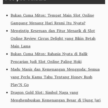
Bukan Cuma Mitos: Tempat Main Slot Online
Gampang Menang Hari Resmi Itu Nyata?
Mengintip Keseruan dan Fitur Menarik di Slot
Online Review Circus Delight yang Bikin Betah
Main Lama
Bukan Cuma Mitos: Rahasia Nyata di Balik
Pencarian Judi Slot Online Paling Hoki
Madu Manis dan Kemenangan Menggoda: Semua
yang Perlu Kamu Tahu Tentang Honey Rush
Play’N Go
Dragon Gold Slot: Simbol Naga yang
Menghembuskan Kemenangan Besar di Ujung Jari