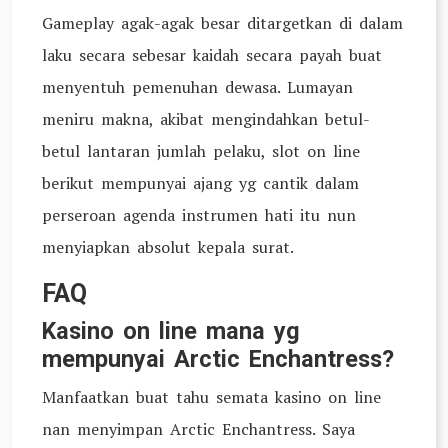
Gameplay agak-agak besar ditargetkan di dalam
laku secara sebesar kaidah secara payah buat
menyentuh pemenuhan dewasa. Lumayan
meniru makna, akibat mengindahkan betul-
betul lantaran jumlah pelaku, slot on line
berikut mempunyai ajang yg cantik dalam
perseroan agenda instrumen hati itu nun
menyiapkan absolut kepala surat.
FAQ
Kasino on line mana yg
mempunyai Arctic Enchantress?
Manfaatkan buat tahu semata kasino on line
nan menyimpan Arctic Enchantress. Saya