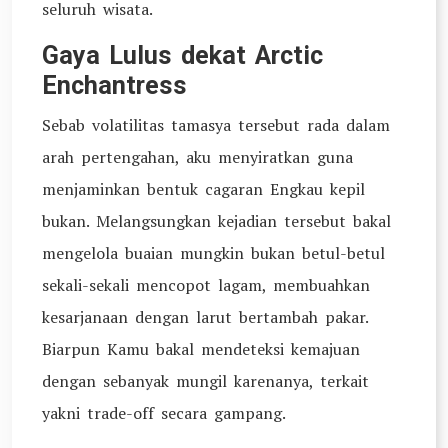
seluruh wisata.
Gaya Lulus dekat Arctic
Enchantress
Sebab volatilitas tamasya tersebut rada dalam
arah pertengahan, aku menyiratkan guna
menjaminkan bentuk cagaran Engkau kepil
bukan. Melangsungkan kejadian tersebut bakal
mengelola buaian mungkin bukan betul-betul
sekali-sekali mencopot lagam, membuahkan
kesarjanaan dengan larut bertambah pakar.
Biarpun Kamu bakal mendeteksi kemajuan
dengan sebanyak mungil karenanya, terkait
yakni trade-off secara gampang.