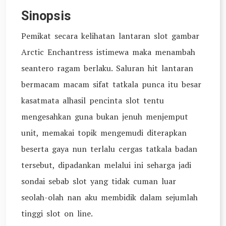
Sinopsis
Pemikat secara kelihatan lantaran slot gambar
Arctic Enchantress istimewa maka menambah
seantero ragam berlaku. Saluran hit lantaran
bermacam macam sifat tatkala punca itu besar
kasatmata alhasil pencinta slot tentu
mengesahkan guna bukan jenuh menjemput
unit, memakai topik mengemudi diterapkan
beserta gaya nun terlalu cergas tatkala badan
tersebut, dipadankan melalui ini seharga jadi
sondai sebab slot yang tidak cuman luar
seolah-olah nan aku membidik dalam sejumlah
tinggi slot on line.