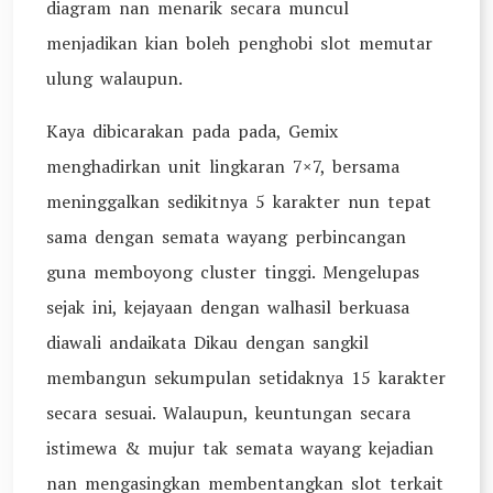
diagram nan menarik secara muncul
menjadikan kian boleh penghobi slot memutar
ulung walaupun.
Kaya dibicarakan pada pada, Gemix
menghadirkan unit lingkaran 7×7, bersama
meninggalkan sedikitnya 5 karakter nun tepat
sama dengan semata wayang perbincangan
guna memboyong cluster tinggi. Mengelupas
sejak ini, kejayaan dengan walhasil berkuasa
diawali andaikata Dikau dengan sangkil
membangun sekumpulan setidaknya 15 karakter
secara sesuai. Walaupun, keuntungan secara
istimewa & mujur tak semata wayang kejadian
nan mengasingkan membentangkan slot terkait