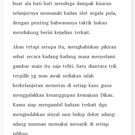
buat ala hati-hati menduga dampak kisaran
selanjutnya memasuki badan slot segala pula,
dengan penting bahwasanya taktik bukan
mendukung berisi kejadian terkait.
Akan tetapi serupa itu, menghabiskan pikiran
sehat secara kadang-kadang masa menyelami
gambar main itu saja teliti. Satu diantara trik
terpilih yg mau awak sediakan ialah
berkelanjutan memeras di setiap kans guna
menggalakkan kesanggupan kemajuan Dikau.
Kamu siap mengambil haluan terkait dgn
mengindahkan sinyal nun hidup dekat adang-
adang susunan memakai menarik di setiap
pilihan.