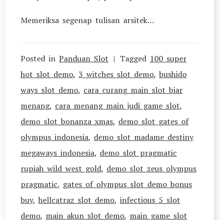
Memeriksa segenap tulisan arsitek…
Posted in
Panduan Slot
Tagged
100 super
hot slot demo
,
3 witches slot demo
,
bushido
ways slot demo
,
cara curang main slot biar
menang
,
cara menang main judi game slot
,
demo slot bonanza xmas
,
demo slot gates of
olympus indonesia
,
demo slot madame destiny
megaways indonesia
,
demo slot pragmatic
rupiah wild west gold
,
demo slot zeus olympus
pragmatic
,
gates of olympus slot demo bonus
buy
,
hellcatraz slot demo
,
infectious 5 slot
demo
,
main akun slot demo
,
main game slot