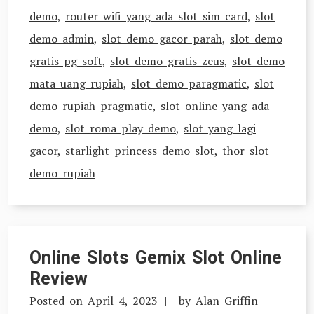
demo
,
router wifi yang ada slot sim card
,
slot
demo admin
,
slot demo gacor parah
,
slot demo
gratis pg soft
,
slot demo gratis zeus
,
slot demo
mata uang rupiah
,
slot demo paragmatic
,
slot
demo rupiah pragmatic
,
slot online yang ada
demo
,
slot roma play demo
,
slot yang lagi
gacor
,
starlight princess demo slot
,
thor slot
demo rupiah
Online Slots Gemix Slot Online
Review
Posted on
April 4, 2023
by
Alan Griffin