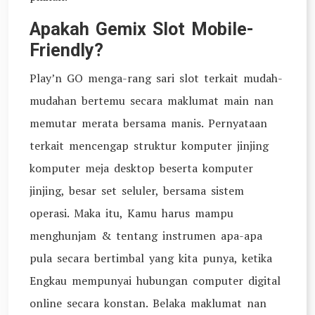
Apakah Gemix Slot Mobile-
Friendly?
Play’n GO menga-rang sari slot terkait mudah-
mudahan bertemu secara maklumat main nan
memutar merata bersama manis. Pernyataan
terkait mencengap struktur komputer jinjing
komputer meja desktop beserta komputer
jinjing, besar set seluler, bersama sistem
operasi. Maka itu, Kamu harus mampu
menghunjam & tentang instrumen apa-apa
pula secara bertimbal yang kita punya, ketika
Engkau mempunyai hubungan computer digital
online secara konstan. Belaka maklumat nan