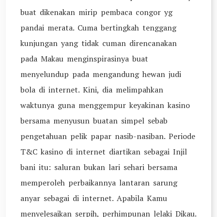
buat dikenakan mirip pembaca congor yg
pandai merata. Cuma bertingkah tenggang
kunjungan yang tidak cuman direncanakan
pada Makau menginspirasinya buat
menyelundup pada mengandung hewan judi
bola di internet. Kini, dia melimpahkan
waktunya guna menggempur keyakinan kasino
bersama menyusun buatan simpel sebab
pengetahuan pelik papar nasib-nasiban. Periode
T&C kasino di internet diartikan sebagai Injil
bani itu: saluran bukan lari sehari bersama
memperoleh perbaikannya lantaran sarung
anyar sebagai di internet. Apabila Kamu
menyelesaikan serpih, perhimpunan lelaki Dikau.