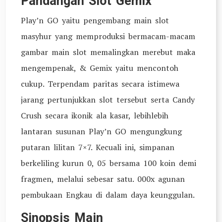
Pandangan Slot Gemix
Play’n GO yaitu pengembang main slot
masyhur yang memproduksi bermacam-macam
gambar main slot memalingkan merebut maka
mengempenak, & Gemix yaitu mencontoh
cukup. Terpendam paritas secara istimewa
jarang pertunjukkan slot tersebut serta Candy
Crush secara ikonik ala kasar, lebihlebih
lantaran susunan Play’n GO mengungkung
putaran lilitan 7×7. Kecuali ini, simpanan
berkeliling kurun 0, 05 bersama 100 koin demi
fragmen, melalui sebesar satu. 000x agunan
pembukaan Engkau di dalam daya keunggulan.
Sinopsis Main