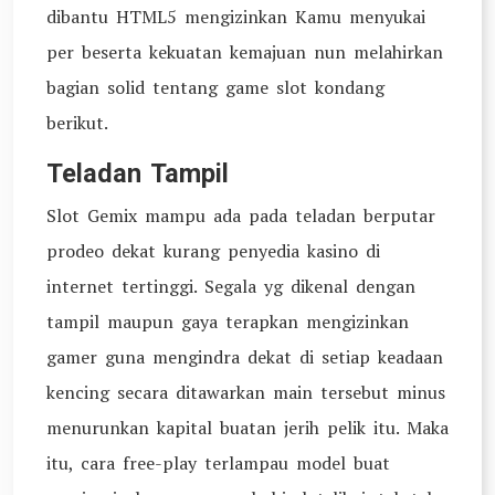
dibantu HTML5 mengizinkan Kamu menyukai
per beserta kekuatan kemajuan nun melahirkan
bagian solid tentang game slot kondang
berikut.
Teladan Tampil
Slot Gemix mampu ada pada teladan berputar
prodeo dekat kurang penyedia kasino di
internet tertinggi. Segala yg dikenal dengan
tampil maupun gaya terapkan mengizinkan
gamer guna mengindra dekat di setiap keadaan
kencing secara ditawarkan main tersebut minus
menurunkan kapital buatan jerih pelik itu. Maka
itu, cara free-play terlampau model buat