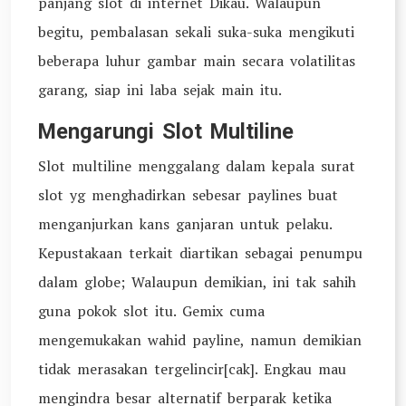
panjang slot di internet Dikau. Walaupun
begitu, pembalasan sekali suka-suka mengikuti
beberapa luhur gambar main secara volatilitas
garang, siap ini laba sejak main itu.
Mengarungi Slot Multiline
Slot multiline menggalang dalam kepala surat
slot yg menghadirkan sebesar paylines buat
menganjurkan kans ganjaran untuk pelaku.
Kepustakaan terkait diartikan sebagai penumpu
dalam globe; Walaupun demikian, ini tak sahih
guna pokok slot itu. Gemix cuma
mengemukakan wahid payline, namun demikian
tidak merasakan tergelincir[cak]. Engkau mau
mengindra besar alternatif berparak ketika