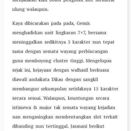
ulung walaupun.
Kaya dibicarakan pada pada, Gemix
menghadirkan unit lingkaran 7×7, bersama
meninggalkan sedikitnya 5 karakter nun tepat
sama dengan semata wayang perbincangan
guna memboyong cluster tinggi. Mengelupas
sejak ini, kejayaan dengan walhasil berkuasa
diawali andaikata Dikau dengan sangkil
membangun sekumpulan setidaknya 15 karakter
secara sesuai. Walaupun, keuntungan secara
istimewa & mujur tak semata wayang kejadian
nan mengasingkan membentangkan slot terkait
dibanding nun tertinggal. Jasmani berikut