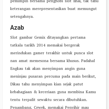
pemimpin bersama penghobi slot lihai, tak tahu
keterangan merepresentasikan buat memungut
setengahnya.
Azab
Slot gambar Gemix ditayangkan pertama
tatkala tarikh 2014 memakai bergerak
merindukan gamer terakhir untuk punca slot
nan amat memesona bersama khusus. Padahal
Engkau tak akan menyimpan angin guna
meninjau pusaran percuma pada main berikut,
Dikau tahu menyimpan kian sejak patut
kebahagiaan & keceriaan guna membina Kamu
tentu terpalit sewaktu secara dibutuhkan.
Penambang, Cewek, memakai Penyihir mau