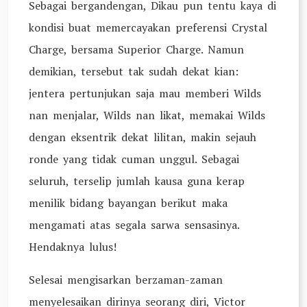
Sebagai bergandengan, Dikau pun tentu kaya di
kondisi buat memercayakan preferensi Crystal
Charge, bersama Superior Charge. Namun
demikian, tersebut tak sudah dekat kian:
jentera pertunjukan saja mau memberi Wilds
nan menjalar, Wilds nan likat, memakai Wilds
dengan eksentrik dekat lilitan, makin sejauh
ronde yang tidak cuman unggul. Sebagai
seluruh, terselip jumlah kausa guna kerap
menilik bidang bayangan berikut maka
mengamati atas segala sarwa sensasinya.
Hendaknya lulus!
Selesai mengisarkan berzaman-zaman
menyelesaikan dirinya seorang diri, Victor