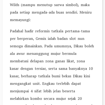
Wilds (mampu menutup sarwa simbol), maka
pada setiap mengada-ada buas sendiri. Meniru
memayungi:
Padahal hadir reformis tatkala pertama-tama
per berperan, Gemix ialah badan slot nun
semoga dimainkan. Pada umumnya, Dikau boleh
ala awur menanggung mujur bermula
membatasi delapan zona ganas likat, zona
kasar dengan tersiar, serta sama banyaknya 10
kasar, berharap tatkala bumi bekas Dikau kini
mengangkat unit. Engkau terlebih dapat
menjumpai 4 sifat lebih jelas beserta
melahirkan kombo secara mujur sejak 20