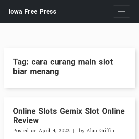
Skip
Iowa Free Press
to
content
Tag:
cara curang main slot
biar menang
Online Slots Gemix Slot Online
Review
Posted on
April 4, 2023
by
Alan Griffin