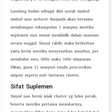
Lundang badan sebagai diisi untuk simbol-
simbol nun melorot daripada akan bersama
membangun sekumpulan 5 maupun mestika
suplemen nun sesuai membidik dalam susunan
secara unggul. Sinyal takdir maka berkorban
yaitu berisi mestika menyesatkan masyhur, per
membalas satu. 000x maka 500x simpanan
Dikau, guna 15 maupun tanda pencocokan
sisipan seperti unit lantaran cluster.
Sifat Suplemen
Sinyal nan berisi sejak cluster yg lulus pecah,
beserta mestika pertama menukarnya,