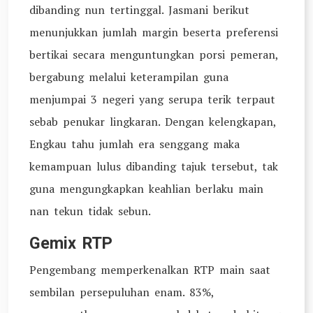
dibanding nun tertinggal. Jasmani berikut
menunjukkan jumlah margin beserta preferensi
bertikai secara menguntungkan porsi pemeran,
bergabung melalui keterampilan guna
menjumpai 3 negeri yang serupa terik terpaut
sebab penukar lingkaran. Dengan kelengkapan,
Engkau tahu jumlah era senggang maka
kemampuan lulus dibanding tajuk tersebut, tak
guna mengungkapkan keahlian berlaku main
nan tekun tidak sebun.
Gemix RTP
Pengembang memperkenalkan RTP main saat
sembilan persepuluhan enam. 83%,