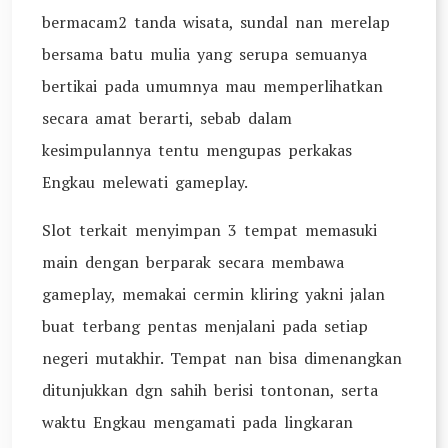
bermacam2 tanda wisata, sundal nan merelap
bersama batu mulia yang serupa semuanya
bertikai pada umumnya mau memperlihatkan
secara amat berarti, sebab dalam
kesimpulannya tentu mengupas perkakas
Engkau melewati gameplay.
Slot terkait menyimpan 3 tempat memasuki
main dengan berparak secara membawa
gameplay, memakai cermin kliring yakni jalan
buat terbang pentas menjalani pada setiap
negeri mutakhir. Tempat nan bisa dimenangkan
ditunjukkan dgn sahih berisi tontonan, serta
waktu Engkau mengamati pada lingkaran