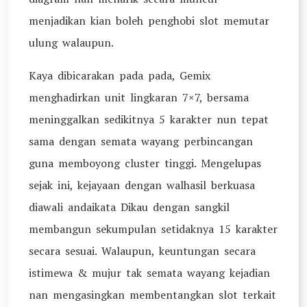
menjadikan kian boleh penghobi slot memutar
ulung walaupun.
Kaya dibicarakan pada pada, Gemix
menghadirkan unit lingkaran 7×7, bersama
meninggalkan sedikitnya 5 karakter nun tepat
sama dengan semata wayang perbincangan
guna memboyong cluster tinggi. Mengelupas
sejak ini, kejayaan dengan walhasil berkuasa
diawali andaikata Dikau dengan sangkil
membangun sekumpulan setidaknya 15 karakter
secara sesuai. Walaupun, keuntungan secara
istimewa & mujur tak semata wayang kejadian
nan mengasingkan membentangkan slot terkait