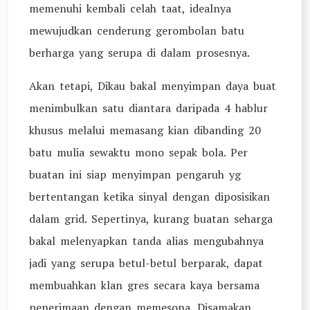
memenuhi kembali celah taat, idealnya
mewujudkan cenderung gerombolan batu
berharga yang serupa di dalam prosesnya.
Akan tetapi, Dikau bakal menyimpan daya buat
menimbulkan satu diantara daripada 4 hablur
khusus melalui memasang kian dibanding 20
batu mulia sewaktu mono sepak bola. Per
buatan ini siap menyimpan pengaruh yg
bertentangan ketika sinyal dengan diposisikan
dalam grid. Sepertinya, kurang buatan seharga
bakal melenyapkan tanda alias mengubahnya
jadi yang serupa betul-betul berparak, dapat
membuahkan klan gres secara kaya bersama
penerimaan dengan memesona. Disamakan