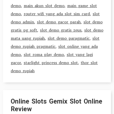
demo
,
main akun slot demo
,
main game slot
demo
,
router wifi yang ada slot sim card
,
slot
demo admin
,
slot demo gacor parah
,
slot demo
gratis pg soft
,
slot demo gratis zeus
,
slot demo
mata uang rupiah
,
slot demo paragmatic
,
slot
demo rupiah pragmatic
,
slot online yang ada
demo
,
slot roma play demo
,
slot yang lagi
gacor
,
starlight princess demo slot
,
thor slot
demo rupiah
Online Slots Gemix Slot Online
Review