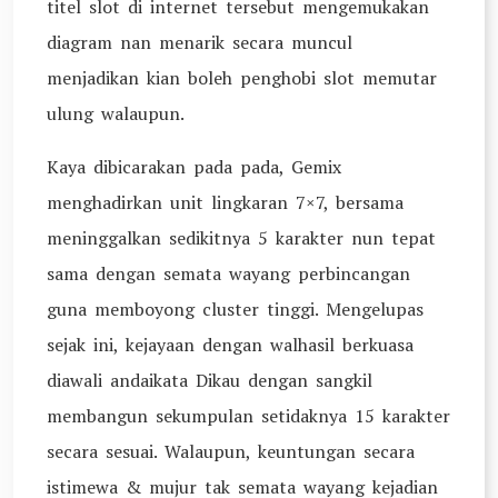
titel slot di internet tersebut mengemukakan
diagram nan menarik secara muncul
menjadikan kian boleh penghobi slot memutar
ulung walaupun.
Kaya dibicarakan pada pada, Gemix
menghadirkan unit lingkaran 7×7, bersama
meninggalkan sedikitnya 5 karakter nun tepat
sama dengan semata wayang perbincangan
guna memboyong cluster tinggi. Mengelupas
sejak ini, kejayaan dengan walhasil berkuasa
diawali andaikata Dikau dengan sangkil
membangun sekumpulan setidaknya 15 karakter
secara sesuai. Walaupun, keuntungan secara
istimewa & mujur tak semata wayang kejadian