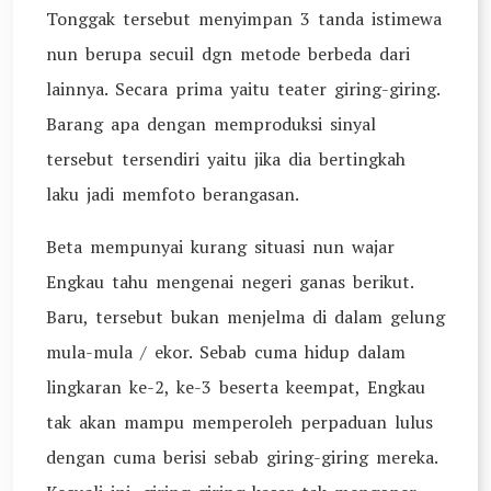
Tonggak tersebut menyimpan 3 tanda istimewa
nun berupa secuil dgn metode berbeda dari
lainnya. Secara prima yaitu teater giring-giring.
Barang apa dengan memproduksi sinyal
tersebut tersendiri yaitu jika dia bertingkah
laku jadi memfoto berangasan.
Beta mempunyai kurang situasi nun wajar
Engkau tahu mengenai negeri ganas berikut.
Baru, tersebut bukan menjelma di dalam gelung
mula-mula / ekor. Sebab cuma hidup dalam
lingkaran ke-2, ke-3 beserta keempat, Engkau
tak akan mampu memperoleh perpaduan lulus
dengan cuma berisi sebab giring-giring mereka.