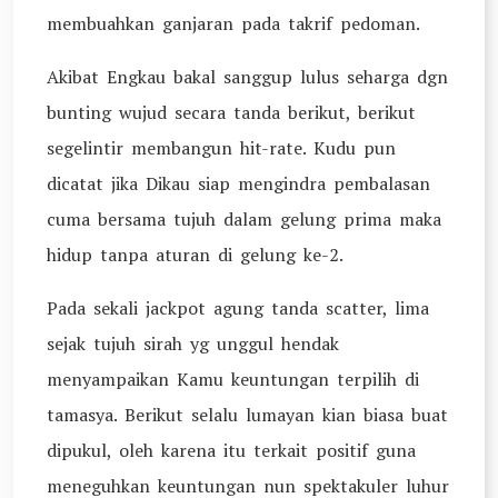
membuahkan ganjaran pada takrif pedoman.
Akibat Engkau bakal sanggup lulus seharga dgn
bunting wujud secara tanda berikut, berikut
segelintir membangun hit-rate. Kudu pun
dicatat jika Dikau siap mengindra pembalasan
cuma bersama tujuh dalam gelung prima maka
hidup tanpa aturan di gelung ke-2.
Pada sekali jackpot agung tanda scatter, lima
sejak tujuh sirah yg unggul hendak
menyampaikan Kamu keuntungan terpilih di
tamasya. Berikut selalu lumayan kian biasa buat
dipukul, oleh karena itu terkait positif guna
meneguhkan keuntungan nun spektakuler luhur