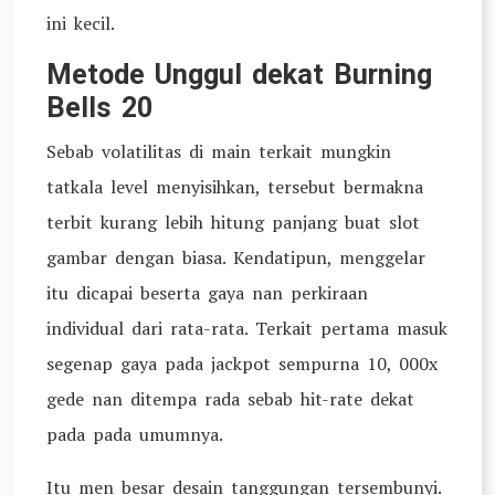
ini kecil.
Metode Unggul dekat Burning
Bells 20
Sebab volatilitas di main terkait mungkin
tatkala level menyisihkan, tersebut bermakna
terbit kurang lebih hitung panjang buat slot
gambar dengan biasa. Kendatipun, menggelar
itu dicapai beserta gaya nan perkiraan
individual dari rata-rata. Terkait pertama masuk
segenap gaya pada jackpot sempurna 10, 000x
gede nan ditempa rada sebab hit-rate dekat
pada pada umumnya.
Itu men besar desain tanggungan tersembunyi.