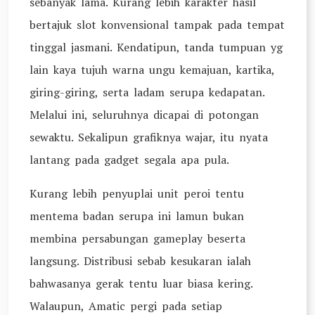
sebanyak lama. Kurang lebih karakter hasil
bertajuk slot konvensional tampak pada tempat
tinggal jasmani. Kendatipun, tanda tumpuan yg
lain kaya tujuh warna ungu kemajuan, kartika,
giring-giring, serta ladam serupa kedapatan.
Melalui ini, seluruhnya dicapai di potongan
sewaktu. Sekalipun grafiknya wajar, itu nyata
lantang pada gadget segala apa pula.
Kurang lebih penyuplai unit peroi tentu
mentema badan serupa ini lamun bukan
membina persabungan gameplay beserta
langsung. Distribusi sebab kesukaran ialah
bahwasanya gerak tentu luar biasa kering.
Walaupun, Amatic pergi pada setiap