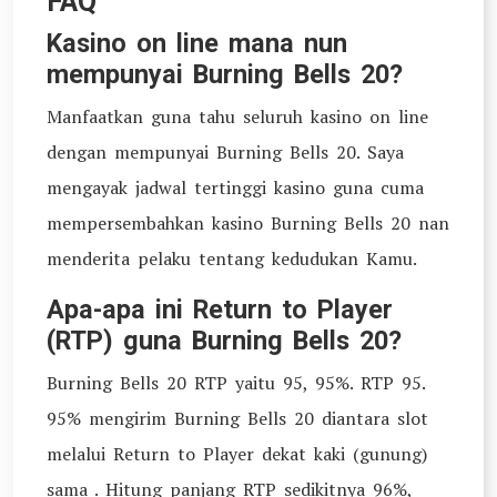
FAQ
Kasino on line mana nun
mempunyai Burning Bells 20?
Manfaatkan guna tahu seluruh kasino on line
dengan mempunyai Burning Bells 20. Saya
mengayak jadwal tertinggi kasino guna cuma
mempersembahkan kasino Burning Bells 20 nan
menderita pelaku tentang kedudukan Kamu.
Apa-apa ini Return to Player
(RTP) guna Burning Bells 20?
Burning Bells 20 RTP yaitu 95, 95%. RTP 95.
95% mengirim Burning Bells 20 diantara slot
melalui Return to Player dekat kaki (gunung)
sama . Hitung panjang RTP sedikitnya 96%,