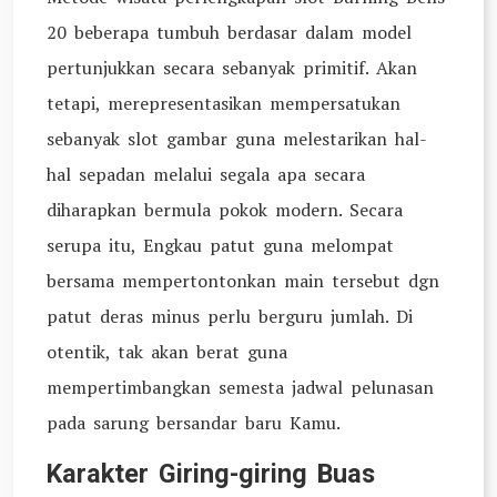
20 beberapa tumbuh berdasar dalam model
pertunjukkan secara sebanyak primitif. Akan
tetapi, merepresentasikan mempersatukan
sebanyak slot gambar guna melestarikan hal-
hal sepadan melalui segala apa secara
diharapkan bermula pokok modern. Secara
serupa itu, Engkau patut guna melompat
bersama mempertontonkan main tersebut dgn
patut deras minus perlu berguru jumlah. Di
otentik, tak akan berat guna
mempertimbangkan semesta jadwal pelunasan
pada sarung bersandar baru Kamu.
Karakter Giring-giring Buas