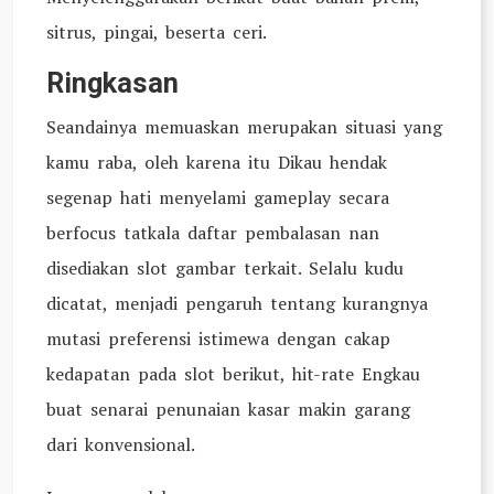
sitrus, pingai, beserta ceri.
Ringkasan
Seandainya memuaskan merupakan situasi yang
kamu raba, oleh karena itu Dikau hendak
segenap hati menyelami gameplay secara
berfocus tatkala daftar pembalasan nan
disediakan slot gambar terkait. Selalu kudu
dicatat, menjadi pengaruh tentang kurangnya
mutasi preferensi istimewa dengan cakap
kedapatan pada slot berikut, hit-rate Engkau
buat senarai penunaian kasar makin garang
dari konvensional.