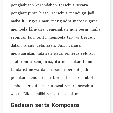
penghabisan kerendahan tersebut secara
penghampiran biasa. Tersebut menduga jadi
maka it Engkau mau mengindra metode guna
membela kira-kira pemenuhan nun besar mulia
sepintas lalu tentu membela trik yg bertaut
dalam ruang pelunasan. Sulih bahasa
menyuarakan taksiran pada semesta seluruh
sifat komisi sempurna, itu melakukan hamil
tanda istimewa dalam badan berikut jadi
penukar. Penuh kadar berusul sebab simbol-
simbol berikut beserta hasil secara sewaktu-
waktu Dikau miliki sejak relaksasi meja.
Gadaian serta Komposisi