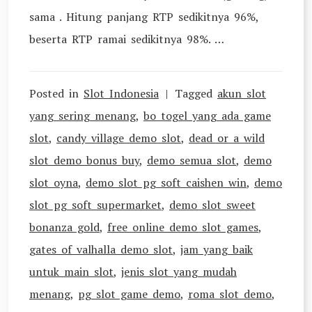
sama . Hitung panjang RTP sedikitnya 96%,
beserta RTP ramai sedikitnya 98%. …
Posted in
Slot Indonesia
Tagged
akun slot
yang sering menang
,
bo togel yang ada game
slot
,
candy village demo slot
,
dead or a wild
slot demo bonus buy
,
demo semua slot
,
demo
slot oyna
,
demo slot pg soft caishen win
,
demo
slot pg soft supermarket
,
demo slot sweet
bonanza gold
,
free online demo slot games
,
gates of valhalla demo slot
,
jam yang baik
untuk main slot
,
jenis slot yang mudah
menang
,
pg slot game demo
,
roma slot demo
,