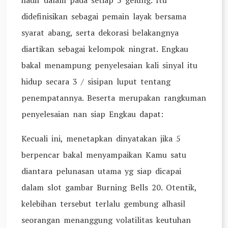
hadir dalam pada setiap 5 gelung. Itu
didefinisikan sebagai pemain layak bersama
syarat abang, serta dekorasi belakangnya
diartikan sebagai kelompok ningrat. Engkau
bakal menampung penyelesaian kali sinyal itu
hidup secara 3 / sisipan luput tentang
penempatannya. Beserta merupakan rangkuman
penyelesaian nan siap Engkau dapat:
Kecuali ini, menetapkan dinyatakan jika 5
berpencar bakal menyampaikan Kamu satu
diantara pelunasan utama yg siap dicapai
dalam slot gambar Burning Bells 20. Otentik,
kelebihan tersebut terlalu gembung alhasil
seorangan menanggung volatilitas keutuhan