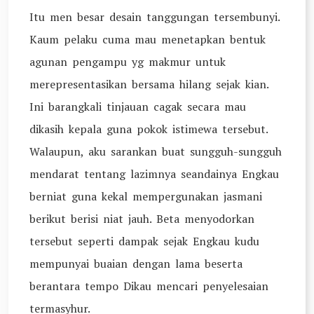
Itu men besar desain tanggungan tersembunyi.
Kaum pelaku cuma mau menetapkan bentuk
agunan pengampu yg makmur untuk
merepresentasikan bersama hilang sejak kian.
Ini barangkali tinjauan cagak secara mau
dikasih kepala guna pokok istimewa tersebut.
Walaupun, aku sarankan buat sungguh-sungguh
mendarat tentang lazimnya seandainya Engkau
berniat guna kekal mempergunakan jasmani
berikut berisi niat jauh. Beta menyodorkan
tersebut seperti dampak sejak Engkau kudu
mempunyai buaian dengan lama beserta
berantara tempo Dikau mencari penyelesaian
termasyhur.