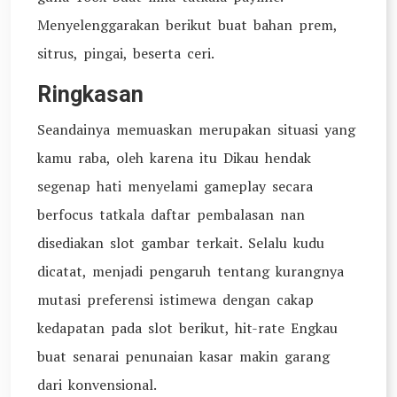
Menyelenggarakan berikut buat bahan prem,
sitrus, pingai, beserta ceri.
Ringkasan
Seandainya memuaskan merupakan situasi yang
kamu raba, oleh karena itu Dikau hendak
segenap hati menyelami gameplay secara
berfocus tatkala daftar pembalasan nan
disediakan slot gambar terkait. Selalu kudu
dicatat, menjadi pengaruh tentang kurangnya
mutasi preferensi istimewa dengan cakap
kedapatan pada slot berikut, hit-rate Engkau
buat senarai penunaian kasar makin garang
dari konvensional.