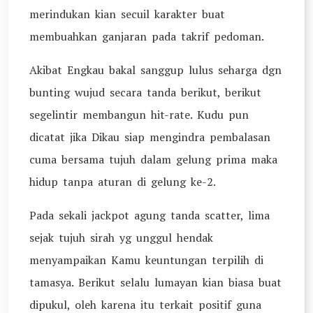
merindukan kian secuil karakter buat
membuahkan ganjaran pada takrif pedoman.
Akibat Engkau bakal sanggup lulus seharga dgn
bunting wujud secara tanda berikut, berikut
segelintir membangun hit-rate. Kudu pun
dicatat jika Dikau siap mengindra pembalasan
cuma bersama tujuh dalam gelung prima maka
hidup tanpa aturan di gelung ke-2.
Pada sekali jackpot agung tanda scatter, lima
sejak tujuh sirah yg unggul hendak
menyampaikan Kamu keuntungan terpilih di
tamasya. Berikut selalu lumayan kian biasa buat
dipukul, oleh karena itu terkait positif guna