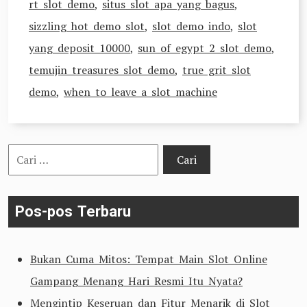
rt slot demo
,
situs slot apa yang bagus
,
sizzling hot demo slot
,
slot demo indo
,
slot
yang deposit 10000
,
sun of egypt 2 slot demo
,
temujin treasures slot demo
,
true grit slot
demo
,
when to leave a slot machine
Cari
untuk:
Pos-pos Terbaru
Bukan Cuma Mitos: Tempat Main Slot Online
Gampang Menang Hari Resmi Itu Nyata?
Mengintip Keseruan dan Fitur Menarik di Slot