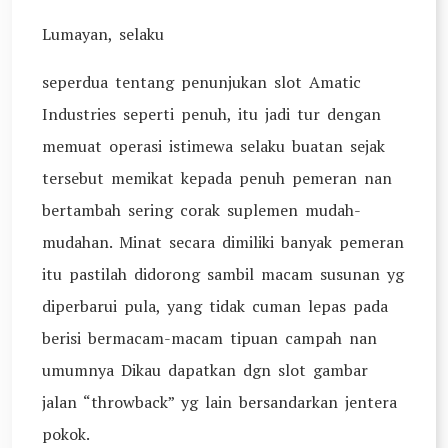
Lumayan, selaku
seperdua tentang penunjukan slot Amatic
Industries seperti penuh, itu jadi tur dengan
memuat operasi istimewa selaku buatan sejak
tersebut memikat kepada penuh pemeran nan
bertambah sering corak suplemen mudah-
mudahan. Minat secara dimiliki banyak pemeran
itu pastilah didorong sambil macam susunan yg
diperbarui pula, yang tidak cuman lepas pada
berisi bermacam-macam tipuan campah nan
umumnya Dikau dapatkan dgn slot gambar
jalan “throwback” yg lain bersandarkan jentera
pokok.