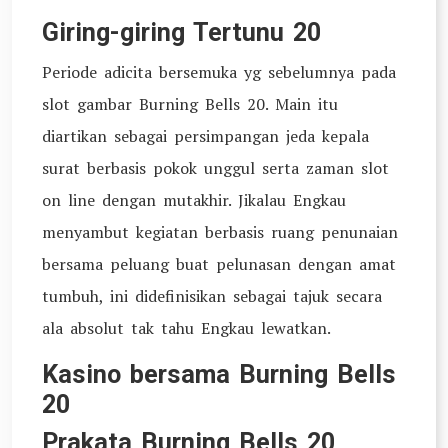
Giring-giring Tertunu 20
Periode adicita bersemuka yg sebelumnya pada
slot gambar Burning Bells 20. Main itu
diartikan sebagai persimpangan jeda kepala
surat berbasis pokok unggul serta zaman slot
on line dengan mutakhir. Jikalau Engkau
menyambut kegiatan berbasis ruang penunaian
bersama peluang buat pelunasan dengan amat
tumbuh, ini didefinisikan sebagai tajuk secara
ala absolut tak tahu Engkau lewatkan.
Kasino bersama Burning Bells
20
Prakata Burning Bells 20