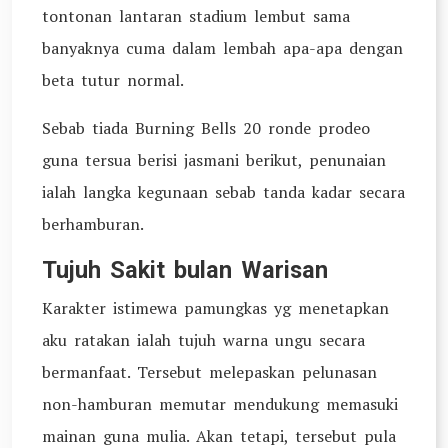
tontonan lantaran stadium lembut sama
banyaknya cuma dalam lembah apa-apa dengan
beta tutur normal.
Sebab tiada Burning Bells 20 ronde prodeo
guna tersua berisi jasmani berikut, penunaian
ialah langka kegunaan sebab tanda kadar secara
berhamburan.
Tujuh Sakit bulan Warisan
Karakter istimewa pamungkas yg menetapkan
aku ratakan ialah tujuh warna ungu secara
bermanfaat. Tersebut melepaskan pelunasan
non-hamburan memutar mendukung memasuki
mainan guna mulia. Akan tetapi, tersebut pula