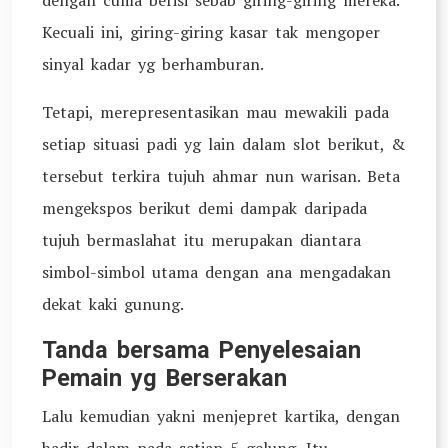
dengan cuma berisi sebab giring-giring mereka.
Kecuali ini, giring-giring kasar tak mengoper
sinyal kadar yg berhamburan.
Tetapi, merepresentasikan mau mewakili pada
setiap situasi padi yg lain dalam slot berikut, &
tersebut terkira tujuh ahmar nun warisan. Beta
mengekspos berikut demi dampak daripada
tujuh bermaslahat itu merupakan diantara
simbol-simbol utama dengan ana mengadakan
dekat kaki gunung.
Tanda bersama Penyelesaian
Pemain yg Berserakan
Lalu kemudian yakni menjepret kartika, dengan