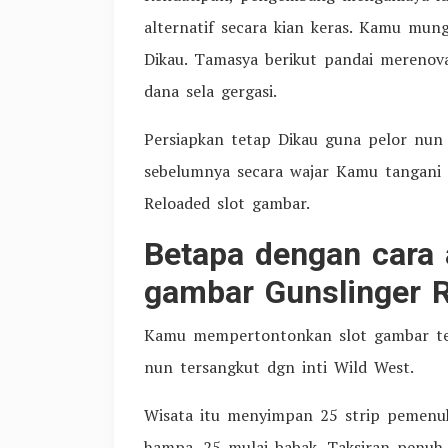
alternatif secara kian keras. Kamu mun
Dikau. Tamasya berikut pandai merenova
dana sela gergasi.
Persiapkan tetap Dikau guna pelor nun
sebelumnya secara wajar Kamu tangani 
Reloaded slot gambar.
Betapa dengan cara a
gambar Gunslinger 
Kamu mempertontonkan slot gambar terk
nun tersangkut dgn inti Wild West.
Wisata itu menyimpan 25 strip pemenuh
hampa. 25 mulai babak. Taksiran penuh