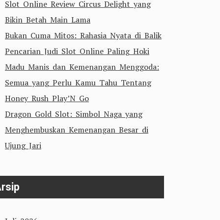
Slot Online Review Circus Delight yang
Bikin Betah Main Lama
Bukan Cuma Mitos: Rahasia Nyata di Balik
Pencarian Judi Slot Online Paling Hoki
Madu Manis dan Kemenangan Menggoda:
Semua yang Perlu Kamu Tahu Tentang
Honey Rush Play’N Go
Dragon Gold Slot: Simbol Naga yang
Menghembuskan Kemenangan Besar di
Ujung Jari
rsip