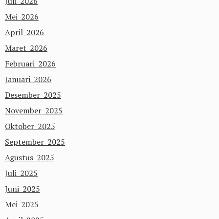
Juli 2026
Mei 2026
April 2026
Maret 2026
Februari 2026
Januari 2026
Desember 2025
November 2025
Oktober 2025
September 2025
Agustus 2025
Juli 2025
Juni 2025
Mei 2025