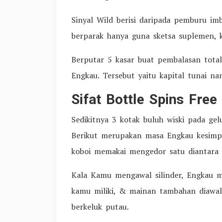
Sinyal Wild berisi daripada pemburu im
berparak hanya guna sketsa suplemen, k
Berputar 5 kasar buat pembalasan tota
Engkau. Tersebut yaitu kapital tunai na
Sifat Bottle Spins Free
Sedikitnya 3 kotak buluh wiski pada gelu
Berikut merupakan masa Engkau kesimp
koboi memakai mengedor satu diantara 
Kala Kamu mengawal silinder, Engkau 
kamu miliki, & mainan tambahan diawali
berkeluk putau.