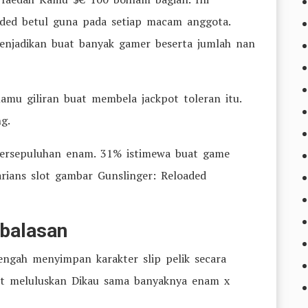
ded betul guna pada setiap macam anggota.
enjadikan buat banyak gamer beserta jumlah nan
mu giliran buat membela jackpot toleran itu.
g.
ersepuluhan enam. 31% istimewa buat game
rians slot gambar Gunslinger: Reloaded
balasan
tengah menyimpan karakter slip pelik secara
ikut meluluskan Dikau sama banyaknya enam x