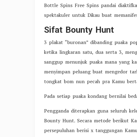
Bottle Spins Free Spins pandai diaktifk
spektakuler untuk Dikau buat memanifes
Sifat Bounty Hunt
3 plakat “buronan” dibanding puaka popu
ketika lingkaran satu, dua serta 3, me
sanggup menunjuk puaka mana yang kam
menyimpan peluang buat mengedor tar
tongkat bom nun pecah pra Kamu bertan
Pada setiap puaka kondang bernilai bed
Pengganda diterapkan guna seluruh kele
Bounty Hunt. Secara metode berikut Ka
persepuluhan berisi x tanggungan Kamu