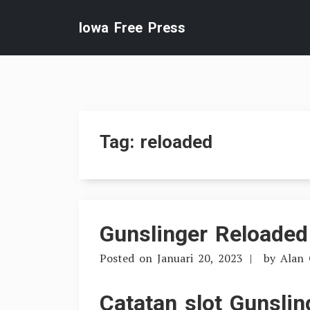
Skip
Iowa Free Press
to
content
Tag:
reloaded
Gunslinger Reloaded
Posted on
Januari 20, 2023
by
Alan 
Catatan slot Gunslin