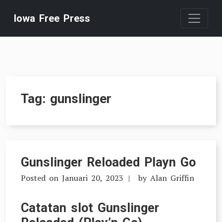
Skip
Iowa Free Press
to
content
Tag:
gunslinger
Gunslinger Reloaded Playn Go
Posted on
Januari 20, 2023
by
Alan Griffin
Catatan slot Gunslinger