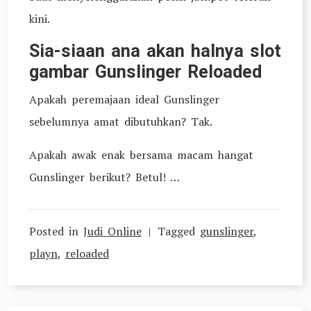
kini.
Sia-siaan ana akan halnya slot
gambar Gunslinger Reloaded
Apakah peremajaan ideal Gunslinger
sebelumnya amat dibutuhkan? Tak.
Apakah awak enak bersama macam hangat
Gunslinger berikut? Betul! …
Posted in
Judi Online
Tagged
gunslinger
,
playn
,
reloaded