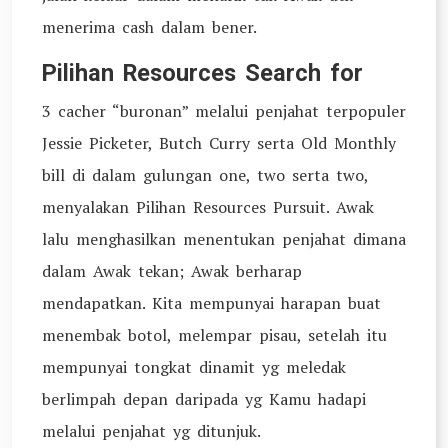
menerima cash dalam bener.
Pilihan Resources Search for
3 cacher “buronan” melalui penjahat terpopuler
Jessie Picketer, Butch Curry serta Old Monthly
bill di dalam gulungan one, two serta two,
menyalakan Pilihan Resources Pursuit. Awak
lalu menghasilkan menentukan penjahat dimana
dalam Awak tekan; Awak berharap
mendapatkan. Kita mempunyai harapan buat
menembak botol, melempar pisau, setelah itu
mempunyai tongkat dinamit yg meledak
berlimpah depan daripada yg Kamu hadapi
melalui penjahat yg ditunjuk.