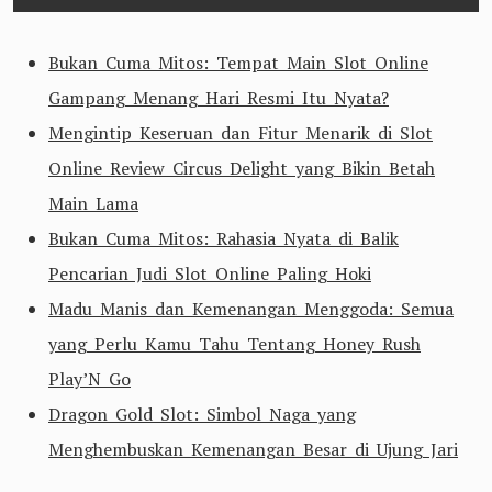
Bukan Cuma Mitos: Tempat Main Slot Online
Gampang Menang Hari Resmi Itu Nyata?
Mengintip Keseruan dan Fitur Menarik di Slot
Online Review Circus Delight yang Bikin Betah
Main Lama
Bukan Cuma Mitos: Rahasia Nyata di Balik
Pencarian Judi Slot Online Paling Hoki
Madu Manis dan Kemenangan Menggoda: Semua
yang Perlu Kamu Tahu Tentang Honey Rush
Play’N Go
Dragon Gold Slot: Simbol Naga yang
Menghembuskan Kemenangan Besar di Ujung Jari