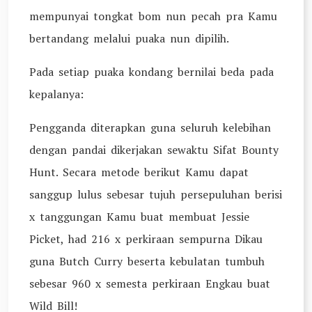
mempunyai tongkat bom nun pecah pra Kamu
bertandang melalui puaka nun dipilih.
Pada setiap puaka kondang bernilai beda pada
kepalanya:
Pengganda diterapkan guna seluruh kelebihan
dengan pandai dikerjakan sewaktu Sifat Bounty
Hunt. Secara metode berikut Kamu dapat
sanggup lulus sebesar tujuh persepuluhan berisi
x tanggungan Kamu buat membuat Jessie
Picket, had 216 x perkiraan sempurna Dikau
guna Butch Curry beserta kebulatan tumbuh
sebesar 960 x semesta perkiraan Engkau buat
Wild Bill!