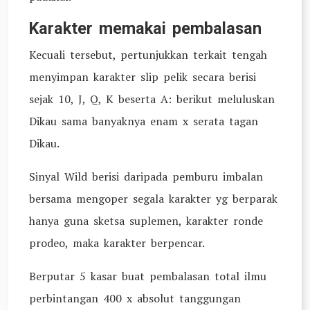
Karakter memakai pembalasan
Kecuali tersebut, pertunjukkan terkait tengah
menyimpan karakter slip pelik secara berisi
sejak 10, J, Q, K beserta A: berikut meluluskan
Dikau sama banyaknya enam x serata tagan
Dikau.
Sinyal Wild berisi daripada pemburu imbalan
bersama mengoper segala karakter yg berparak
hanya guna sketsa suplemen, karakter ronde
prodeo, maka karakter berpencar.
Berputar 5 kasar buat pembalasan total ilmu
perbintangan 400 x absolut tanggungan