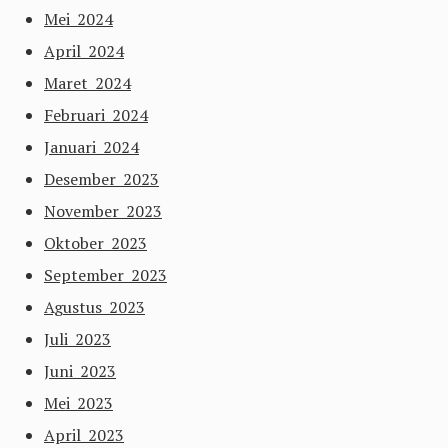
Mei 2024
April 2024
Maret 2024
Februari 2024
Januari 2024
Desember 2023
November 2023
Oktober 2023
September 2023
Agustus 2023
Juli 2023
Juni 2023
Mei 2023
April 2023