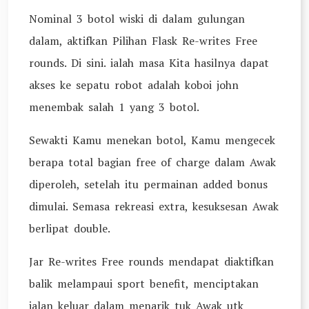
Nominal 3 botol wiski di dalam gulungan
dalam, aktifkan Pilihan Flask Re-writes Free
rounds. Di sini. ialah masa Kita hasilnya dapat
akses ke sepatu robot adalah koboi john
menembak salah 1 yang 3 botol.
Sewakti Kamu menekan botol, Kamu mengecek
berapa total bagian free of charge dalam Awak
diperoleh, setelah itu permainan added bonus
dimulai. Semasa rekreasi extra, kesuksesan Awak
berlipat double.
Jar Re-writes Free rounds mendapat diaktifkan
balik melampaui sport benefit, menciptakan
jalan keluar dalam menarik tuk Awak utk