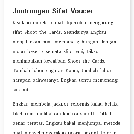
Juntrungan Sifat Voucer
Keadaan mereka dapat diperoleh mengarungi
sifat Shoot the Cards. Seandainya Engkau
menjalankan buat membina gabungan dengan
mujur beserta semata slip remi, Dikau
menimbulkan kewajiban Shoot the Cards.
Tambah luhur cagaran Kamu, tambah luhur
harapan bahwasanya Engkau tentu memenangi
jackpot.
Engkau membela jackpot reformis kalau belaka
tiket remi melibatkan kartika sheriff. Tatkala
benar teratas, Engkau bakal menjumpai metode
buat menyelenggarakan posisi jackpot toleran