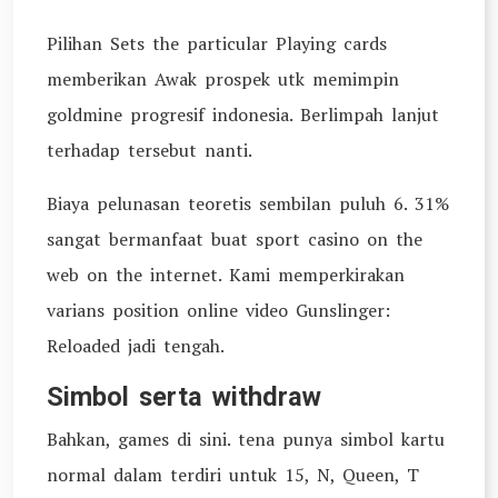
Pilihan Sets the particular Playing cards
memberikan Awak prospek utk memimpin
goldmine progresif indonesia. Berlimpah lanjut
terhadap tersebut nanti.
Biaya pelunasan teoretis sembilan puluh 6. 31%
sangat bermanfaat buat sport casino on the
web on the internet. Kami memperkirakan
varians position online video Gunslinger:
Reloaded jadi tengah.
Simbol serta withdraw
Bahkan, games di sini. tena punya simbol kartu
normal dalam terdiri untuk 15, N, Queen, T