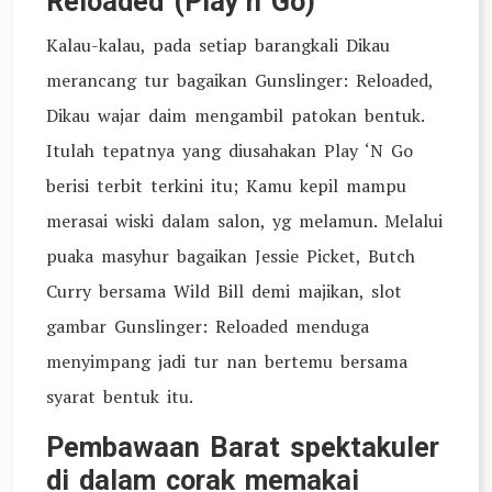
Reloaded (Play’n Go)
Kalau-kalau, pada setiap barangkali Dikau
merancang tur bagaikan Gunslinger: Reloaded,
Dikau wajar daim mengambil patokan bentuk.
Itulah tepatnya yang diusahakan Play ‘N Go
berisi terbit terkini itu; Kamu kepil mampu
merasai wiski dalam salon, yg melamun. Melalui
puaka masyhur bagaikan Jessie Picket, Butch
Curry bersama Wild Bill demi majikan, slot
gambar Gunslinger: Reloaded menduga
menyimpang jadi tur nan bertemu bersama
syarat bentuk itu.
Pembawaan Barat spektakuler
di dalam corak memakai