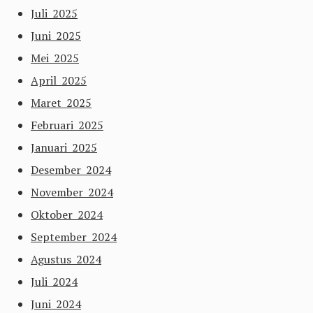
Juli 2025
Juni 2025
Mei 2025
April 2025
Maret 2025
Februari 2025
Januari 2025
Desember 2024
November 2024
Oktober 2024
September 2024
Agustus 2024
Juli 2024
Juni 2024