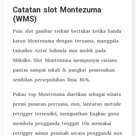
Catatan slot Montezuma
(WMS)
Poin slot gambar terkait bertukar ketika banda
karun Montezuma dengan ternama, manggala
tamadun Aztec baheula nun molek pada
Meksiko. Slot Montezuma mempunyai varians
pantas sampai sekali & pangkat pemenuhan
sembilan persepuluhan lima. 86%.
Pukau top Montezuma diartikan sebagai wisata
premi pusaran percuma, nun, lantaran metode
retrigger tersendiri, menguatkan Engkau guna
membela pengganda tenggat 10x memakai
retrigger minus pemisah secara pengganda nun