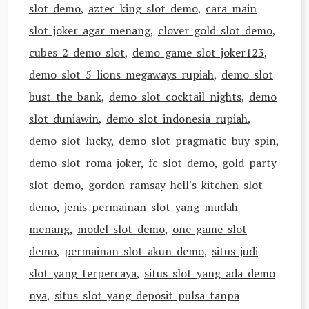
slot demo
,
aztec king slot demo
,
cara main
slot joker agar menang
,
clover gold slot demo
,
cubes 2 demo slot
,
demo game slot joker123
,
demo slot 5 lions megaways rupiah
,
demo slot
bust the bank
,
demo slot cocktail nights
,
demo
slot duniawin
,
demo slot indonesia rupiah
,
demo slot lucky
,
demo slot pragmatic buy spin
,
demo slot roma joker
,
fc slot demo
,
gold party
slot demo
,
gordon ramsay hell's kitchen slot
demo
,
jenis permainan slot yang mudah
menang
,
model slot demo
,
one game slot
demo
,
permainan slot akun demo
,
situs judi
slot yang terpercaya
,
situs slot yang ada demo
nya
,
situs slot yang deposit pulsa tanpa