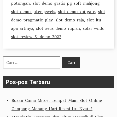
potongan
,
slot demo gratis pg soft mahjong
,
slot demo joker jewels
,
slot demo koi gate
,
slot
demo pragmatic play
,
slot demo raja
,
slot itu
apa artinya
,
slot zeus demo rupiah
,
solar wilds
slot review & demo 2022
Cari
untuk:
Pos-pos Terbaru
Bukan Cuma Mitos: Tempat Main Slot Online
Gampang Menang Hari Resmi Itu Nyata?