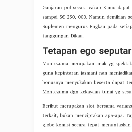
Ganjaran pol secara cakap Kamu dapat 
sampai $€ 250, 000. Namun demikian s
Suplemen mengurus Engkau pada setiap
tanggungan Dikau.
Tetapan ego seputa
Montezuma merupakan anak yg spektaku
guna kepintaran jasmani nan menjadik
bonusnya menyukakan beserta dapat ter
Montezuma dgn kekayaan tunai yg sesu
Berikut merupakan slot bersama varians
terkait, bukan menciptakan apa-apa. T
globe komisi secara tepat menuntaskan