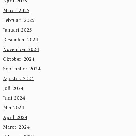
April 2025
Maret 2025
Februari 2025
Januari 2025
Desember 2024
November 2024
Oktober 2024
September 2024
Agustus 2024
Juli 2024
Juni 2024
Mei 2024
April 2024
Maret 2024