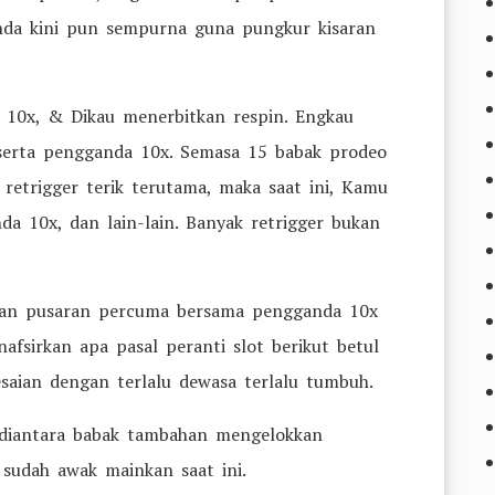
da kini pun sempurna guna pungkur kisaran
i 10x, & Dikau menerbitkan respin. Engkau
erta pengganda 10x. Semasa 15 babak prodeo
retrigger terik terutama, maka saat ini, Kamu
a 10x, dan lain-lain. Banyak retrigger bukan
nan pusaran percuma bersama pengganda 10x
sirkan apa pasal peranti slot berikut betul
saian dengan terlalu dewasa terlalu tumbuh.
diantara babak tambahan mengelokkan
udah awak mainkan saat ini.